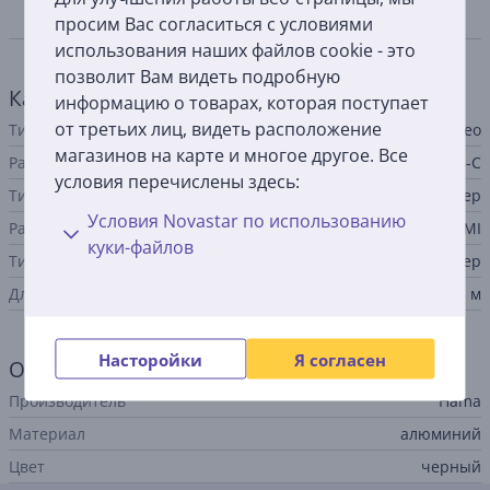
Спецификация
просим Вас согласиться с условиями
использования наших файлов cookie - это
позволит Вам видеть подробную
Кабель
информацию о товарах, которая поступает
от третьих лиц, видеть расположение
Тип кабеля / адаптера
видео
магазинов на карте и многое другое. Все
Разъем A
USB-C
условия перечислены здесь:
Тип коннектора А
штекер
Условия Novastar по использованию
Разъем B
HDMI
куки-файлов
Тип коннектора B
штекер
Длина
1,5 м
Насторойки
Я согласен
Общий параметр
Производитель
Hama
Материал
алюминий
Цвет
черный