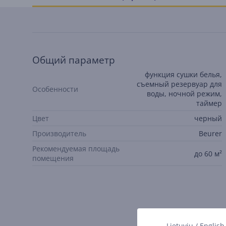
Общий параметр
функция сушки белья,
съемный резервуар для
Особенности
воды, ночной режим,
таймер
Цвет
черный
Производитель
Beurer
Рекомендуемая площадь
до 60 м²
помещения
Lietuvių
/
English