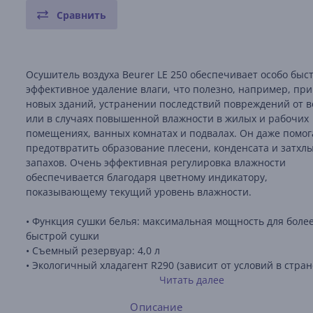
Сравнить
Осушитель воздуха Beurer LE 250 обеспечивает особо быс
эффективное удаление влаги, что полезно, например, при
новых зданий, устранении последствий повреждений от 
или в случаях повышенной влажности в жилых и рабочих
помещениях, ванных комнатах и подвалах. Он даже помог
предотвратить образование плесени, конденсата и затхл
запахов. Очень эффективная регулировка влажности
обеспечивается благодаря цветному индикатору,
показывающему текущий уровень влажности.
• Функция сушки белья: максимальная мощность для боле
быстрой сушки
• Съемный резервуар: 4,0 л
• Экологичный хладагент R290 (зависит от условий в стран
применения)
Читать далее
• Производительность осушения: до 20 л в день
Описание