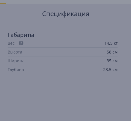
Спецификация
Габариты
Вес
14,5 кг
Высота
58 см
Ширина
35 см
Глубина
23,5 см