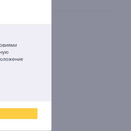
ловиями
бную
сположение