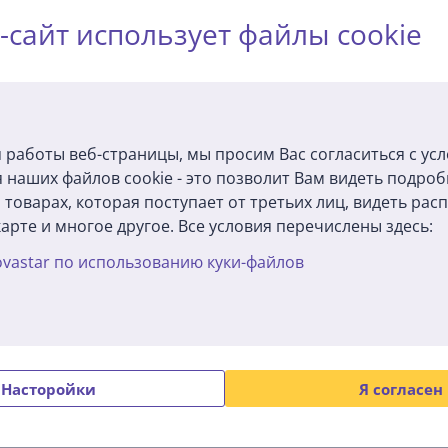
Описание
-сайт использует файлы cookie
а
мнатах и подвалах
комплекте)
 работы веб-страницы, мы просим Вас согласиться с ус
оздуха от 45 до 55%
воздуха
 наших файлов cookie - это позволит Вам видеть подро
духа от 30 до 80%
товарах, которая поступает от третьих лиц, видеть ра
й подсветки
арте и многое другое. Все условия перечислены здесь:
vastar по использованию куки-файлов
тки
щения
ивания
Насторойки
Я согласен