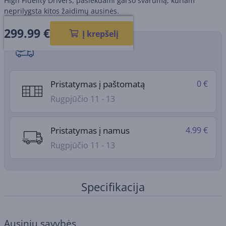
High Fidelity Drivers, pasiekdami garso švarumą, kuriam
neprilygsta kitos žaidimų ausinės.
299.99
€
Į krepšelį
Pristatymo būdai
Pristatymas į paštomatą
0 €
Rugpjūčio 11 - 13
Pristatymas į namus
4.99 €
Rugpjūčio 11 - 13
Specifikacija
Ausinių savybės