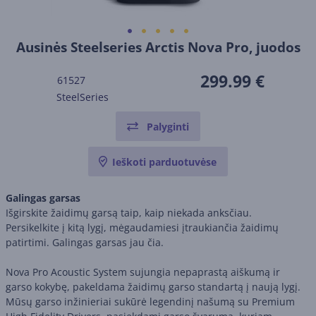
Ausinės Steelseries Arctis Nova Pro, juodos
299.99 €
61527
SteelSeries
Palyginti
Ieškoti parduotuvėse
Galingas garsas
Išgirskite žaidimų garsą taip, kaip niekada anksčiau.
Persikelkite į kitą lygį, mėgaudamiesi įtraukiančia žaidimų
patirtimi. Galingas garsas jau čia.
Nova Pro Acoustic System sujungia nepaprastą aiškumą ir
garso kokybę, pakeldama žaidimų garso standartą į naują lygį.
Mūsų garso inžinieriai sukūrė legendinį našumą su Premium