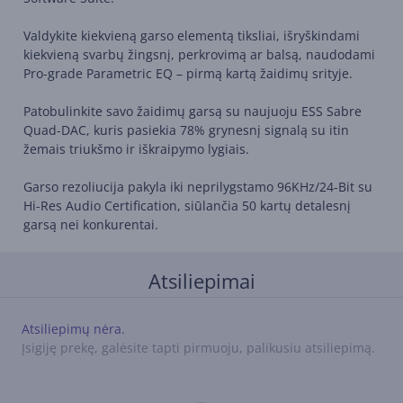
Valdykite kiekvieną garso elementą tiksliai, išryškindami
kiekvieną svarbų žingsnį, perkrovimą ar balsą, naudodami
Pro-grade Parametric EQ – pirmą kartą žaidimų srityje.
Patobulinkite savo žaidimų garsą su naujuoju ESS Sabre
Quad-DAC, kuris pasiekia 78% grynesnį signalą su itin
žemais triukšmo ir iškraipymo lygiais.
Garso rezoliucija pakyla iki neprilygstamo 96KHz/24-Bit su
Hi-Res Audio Certification, siūlančia 50 kartų detalesnį
garsą nei konkurentai.
Atsiliepimai
Atsiliepimų nėra.
Įsigiję prekę, galėsite tapti pirmuoju, palikusiu atsiliepimą.