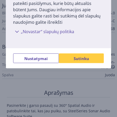
pateikti pasiūlymus, kurie būtų aktualūs
Jungtis
būtent Jums. Daugiau informacijos apie
Bluetooth versija
Bluetooth 5.0
slapukus galite rasti bei sutikimą dėl slapukų
Jungties tipas
3,5 mm, USB-C
naudojimo galite išreikšti
Adapteris
USB
„Novastar“ slapukų politika
Bendri parametrai
Gamintojas
SteelSeries
Nustatymai
Sutinku
Ant ausų dedamos ausinės (on-
Tipas
ear)
Spalva
Juoda
Aprašymas
Pasinerkite į garso pasaulį su 360° Spatial Audio ir
patobulinkite tai, kas jau puiku, su SteelSeries Sonar Audio
Software Suite.