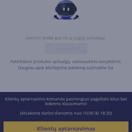
Įvertinti prekę gali tik ją įsigiję vartotojai.
Įvertinti
Pateikdami produkto apžvalgą, vadovaukitės taisyklėmis.
Daugiau apie atsiliepimo palikimą sužinokite čia.
Klientų aptarnavimo komanda pasirengusi pagelbėti kilus bet
kokiems klausimams!
(Atsakome darbo dienomis nuo 10:00 iki 18:30)
Klientų aptarnavimas