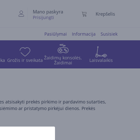
Mano paskyra
Krepšelis
Prisijungti
Pasiūlymai
Informacija
Susisiek
Žaidimų konsolės,
ika
Grožis ir sveikata
Laisvalaikis
Žaidimai
es atsisakyti prekės pirkimo ir pardavimo sutarties,
iėmimo ar pristatymo pirkėjui dienos. Prekės
atymo pirkėjui dienos;