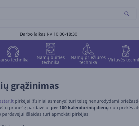
Darbo laikas I-V 10:00-18:30
Namų buities
Namų priežiūros
arso technika
Virtuvės techn
technika
technika
ių grąžinimas
star.lt
pirkėjai (fiziniai asmenys) turi teisę nenurodydami priežasti
raštu pranešę pardavėjui
per 100 kalendorinių dienų
nuo prekės ats
 pardavėjui išlaidas turi apmokėti pirkėjas.
ąžinimo sąlygos:
ima grąžinti per 100 kalendorinių dienų nuo jos atsiėmimo ar prist