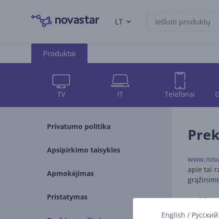
LT
Produktai
TV
IT
Telefonai
G
Privatumo politika
Prek
Apsipirkimo taisykles
www.nova
apie tai 
Apmokėjimas
grąžinimo
Pristatymas
Prekių gr
Prekę gal
English
/
Русский