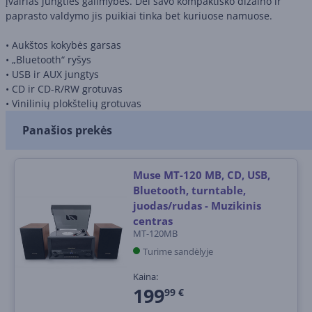
įvairias jungties galimybes. Dėl savo kompaktiško dizaino ir
paprasto valdymo jis puikiai tinka bet kuriuose namuose.
• Aukštos kokybės garsas
• „Bluetooth“ ryšys
• USB ir AUX jungtys
• CD ir CD-R/RW grotuvas
• Vinilinių plokštelių grotuvas
Panašios prekės
Muse MT-120 MB, CD, USB,
Bluetooth, turntable,
juodas/rudas - Muzikinis
centras
MT-120MB
Turime sandėlyje
Kaina:
199
99 €