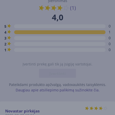
Įvertinimas
(1)
4,0
0
5
1
4
0
3
0
2
0
1
Įvertinti prekę gali tik ją įsigiję vartotojai.
Įvertinti
Pateikdami produkto apžvalgą, vadovaukitės taisyklėmis.
Daugiau apie atsiliepimo palikimą sužinokite čia.
Novastar pirkėjas