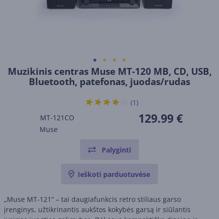
Muzikinis centras Muse MT-120 MB, CD, USB,
Bluetooth, patefonas, juodas/rudas
(1)
129.99 €
MT-121CO
Muse
Palyginti
Ieškoti parduotuvėse
„Muse MT-121“ – tai daugiafunkcis retro stiliaus garso
įrenginys, užtikrinantis aukštos kokybės garsą ir siūlantis