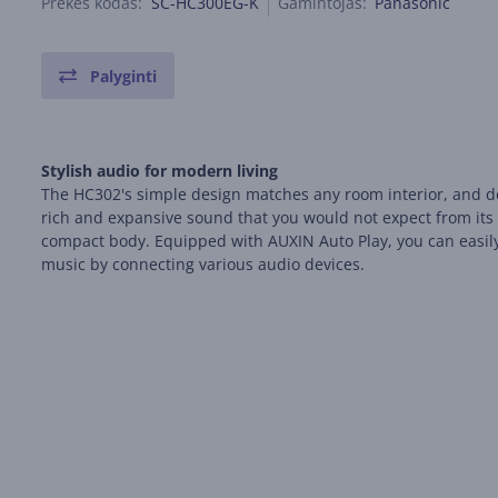
Prekės kodas:
SC-HC300EG-K
Gamintojas:
Panasonic
Palyginti
Stylish audio for modern living
The HC302's simple design matches any room interior, and d
rich and expansive sound that you would not expect from its
compact body. Equipped with AUXIN Auto Play, you can easil
music by connecting various audio devices.