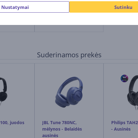
Nustatymai
Sutinku
Kaina:
11.99 €
Suderinamos prekės
100, juodos
JBL Tune 780NC,
Philips TAH2
mėlynos - Belaidės
- Ausinės
ausinės