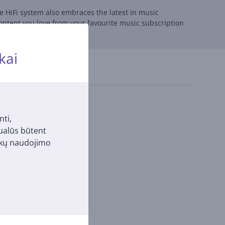
le HiFi system also embraces the latest in music
ontent you love from your favourite music subscription
kai
nti,
tualūs būtent
pukų naudojimo