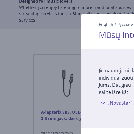
Designed for music lovers
Whether you enjoy listening to more traditional sources o
streaming services too via Bluetooth. Just download the 
services.
English
/
Русский
Mūsų int
Jie naudojami, k
individualizuot
Jums. Daugiau i
galite išreikšti
„Novastar“ 
Adapteris SBS, USB-C -
Adapteris H
3,5 mm jack, dark gray
3,5mm-2x3
TEADAPTJACKTYCK
00200352