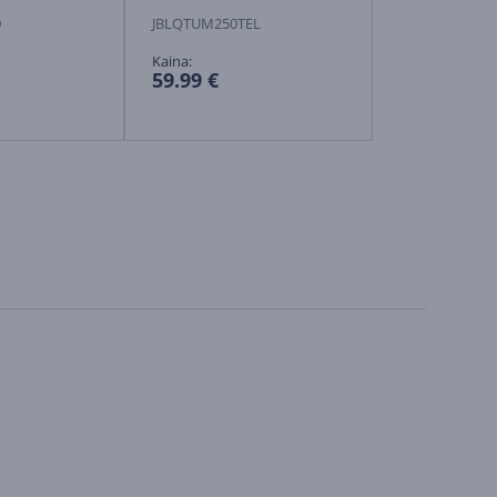
0
JBLQTUM250TEL
TAH6000BK/0
Kaina:
Kaina:
59.99 €
69.99 €