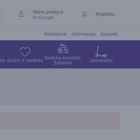
Mano paskyra
Krepšelis
Prisijungti
Pasiūlymai
Informacija
Susisiek
Žaidimų konsolės,
ika
Grožis ir sveikata
Laisvalaikis
Žaidimai