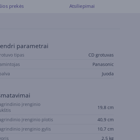
šios prekės
Atsiliepimai
endri parametrai
rotuvo tipas
CD grotuvas
amintojas
Panasonic
palva
Juoda
šmatavimai
agrindinio įrenginio
19,8 cm
ukštis
agrindinio įrenginio plotis
40,9 cm
agrindinio įrenginio gylis
10,7 cm
voris
2,5 kg