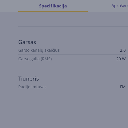
Aprašy
Specifikacija
Garsas
Garso kanalų skaičius
2.0
Garso galia (RMS)
20 W
Tiuneris
Radijo imtuvas
FM