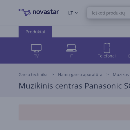
LT
Produktai
TV
IT
Telefonai
G
Garso technika
Namų garso aparatūra
Muzikos 
Muzikinis centras Panasonic 