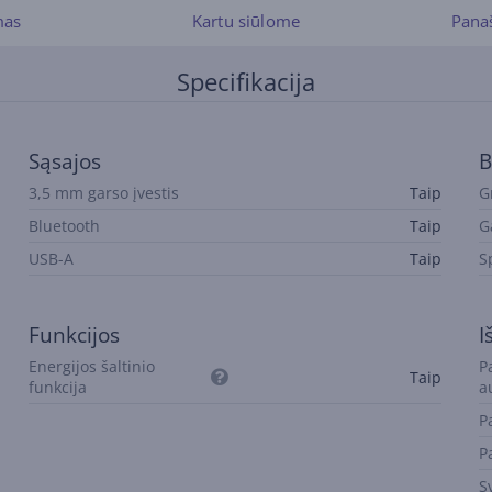
mas
Kartu siūlome
Pana
Specifikacija
Sąsajos
B
3,5 mm garso įvestis
Taip
G
Bluetooth
Taip
G
USB-A
Taip
S
Funkcijos
I
Energijos šaltinio
P
Taip
funkcija
a
P
P
S