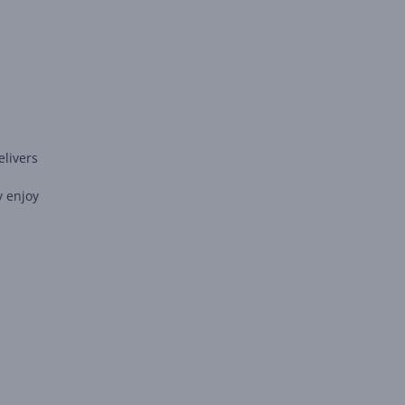
elivers
y enjoy