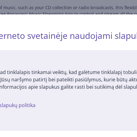
f music, such as your CD collection or radio broadcasts, this flexib
free Panasonic Music Streaming App to control and stream all the c
erneto svetainėje naudojami slapu
Priedai
ad tinklalapis tinkamai veiktų, kad galėtume tinklalapį tobuli
i Jūsų naršymo patirtį bei pateikti pasiūlymus, kurie būtų ak
nformacijos apie slapukus galite rasti bei sutikimą dėl sla
slapukų politika
ama 4-pin
Apple USB-C to 3.5mm
,5mm
Headphone Jack Adapter
- Adapteris
MW2Q3ZM/A