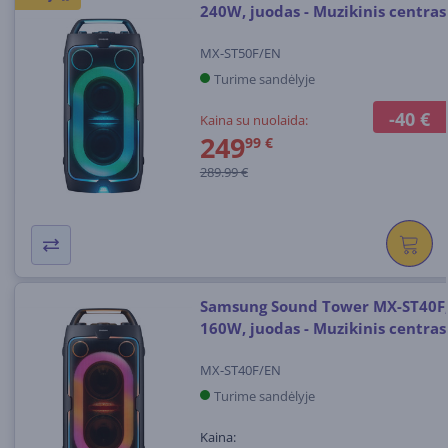
240W, juodas - Muzikinis centras
MX-ST50F/EN
Turime sandėlyje
-40 €
Kaina su nuolaida:
249
99 €
289.99 €
Samsung Sound Tower MX-ST40F
160W, juodas - Muzikinis centras
MX-ST40F/EN
Turime sandėlyje
Kaina: