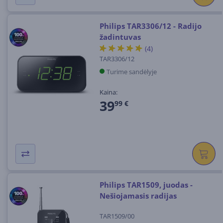
Philips TAR3306/12 - Radijo
žadintuvas
(4)
TAR3306/12
Turime sandėlyje
Kaina:
39
99 €
Philips TAR1509, juodas -
Nešiojamasis radijas
TAR1509/00