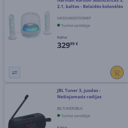
2.1, baltos - Belaidės kolonėlės
HKSOUNDSTK5WEP
Turime sandėlyje
Kaina:
329
99 €
JBL Tuner 3, juodas -
Nešiojamasis radijas
JBLTUNER3BLK
Turime sandėlyje
Kaina: