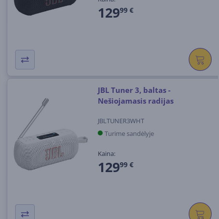
129
99 €
JBL Tuner 3, baltas -
Nešiojamasis radijas
JBLTUNER3WHT
Turime sandėlyje
Kaina:
129
99 €