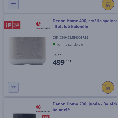
Denon Home 400, smėlio spalvos
- Belaidė kolonėlė
DENONHOME400SRE2
Turime sandėlyje
Kaina:
499
99 €
Denon Home 200, juoda - Belaid
kolonėlė