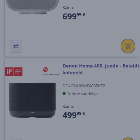
Kaina:
699
99 €
Denon Home 400, juoda - Belaid
kolonėlė
DENONHOME400BKE2
Turime sandėlyje
Kaina:
499
99 €