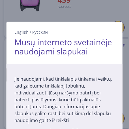
599.99 €
English
/
Русский
Mūsų interneto svetainėje
Muzikinis centras Roadstar HIF-
naudojami slapukai
8892EBT
HIF-8892EBT
Turime sandėlyje
Jie naudojami, kad tinklalapis tinkamai veiktų,
Kaina:
kad galėtume tinklalapį tobulinti,
199
99 €
individualizuoti Jūsų naršymo patirtį bei
pateikti pasiūlymus, kurie būtų aktualūs
būtent Jums. Daugiau informacijos apie
slapukus galite rasti bei sutikimą dėl slapukų
naudojimo galite išreikšti