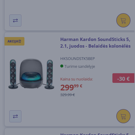
Harman Kardon SoundSticks 5,
AKCIJA⏰
2.1, juodos - Belaidės kolonėlės
HKSOUNDSTK5BEP
Turime sandėlyje
-30 €
Kaina su nuolaida:
299
99 €
329.99 €
Harman Kardon SoundSticks 5,