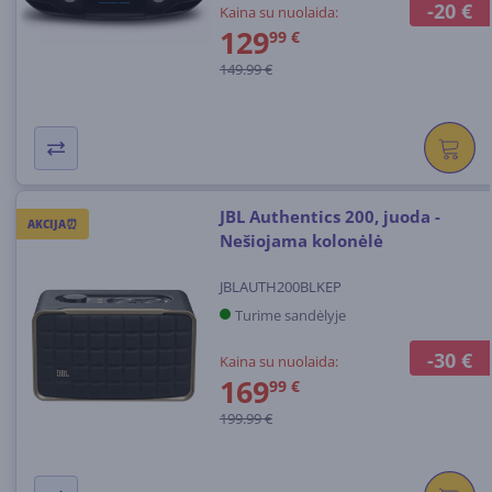
-20 €
Kaina su nuolaida:
129
99 €
149.99 €
JBL Authentics 200, juoda -
AKCIJA⏰
Nešiojama kolonėlė
JBLAUTH200BLKEP
Turime sandėlyje
-30 €
Kaina su nuolaida:
169
99 €
199.99 €