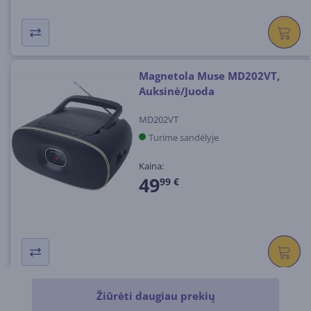
Magnetola Muse MD202VT,
Auksinė/Juoda
MD202VT
Turime sandėlyje
Kaina:
49
99 €
Žiūrėti daugiau prekių