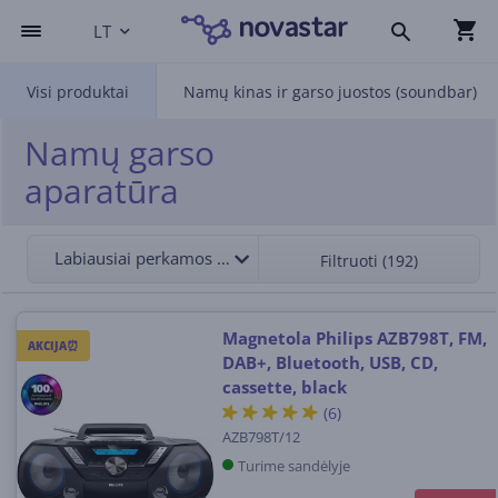
LT
Visi produktai
Namų kinas ir garso juostos (soundbar)
Namų garso
aparatūra
Labiausiai perkamos viršuje
Filtruoti (192)
Magnetola Philips AZB798T, FM,
AKCIJA⏰
DAB+, Bluetooth, USB, CD,
cassette, black
(6)
AZB798T/12
Turime sandėlyje