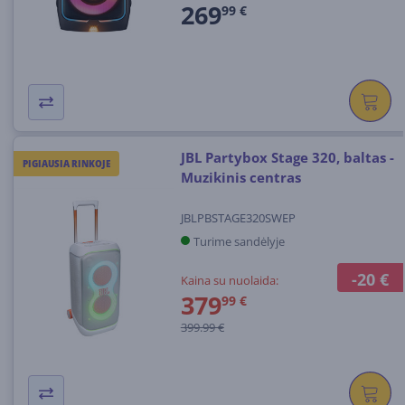
269
99 €
JBL Partybox Stage 320, baltas -
PIGIAUSIA RINKOJE
Muzikinis centras
JBLPBSTAGE320SWEP
Turime sandėlyje
-20 €
Kaina su nuolaida:
379
99 €
399.99 €