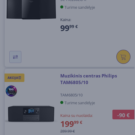
Turime sandėlyje
Kaina:
99
99 €
Muzikinis centras Philips
AKCIJA⏰
TAM6805/10
TAM6805/10
Turime sandėlyje
-90 €
Kaina su nuolaida:
199
99 €
289.99 €