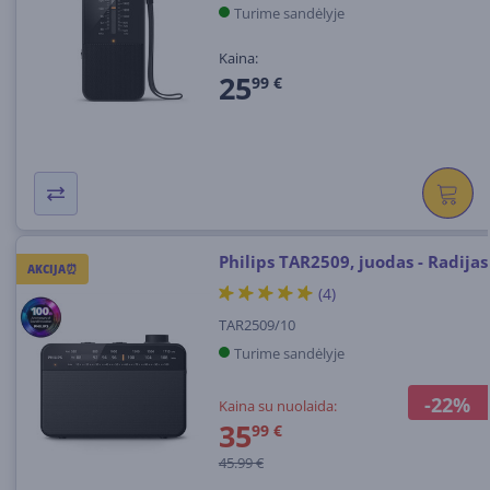
Turime sandėlyje
Kaina:
25
99 €
Philips TAR2509, juodas - Radijas
AKCIJA⏰
(4)
TAR2509/10
Turime sandėlyje
-22%
Kaina su nuolaida:
35
99 €
45.99 €