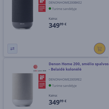
DENONHOME200BKE2
Turime sandėlyje
Kaina:
349
99 €
Denon Home 200, smėlio spalvos
- Belaidė kolonėlė
DENONHOME200SRE2
Turime sandėlyje
Kaina:
349
99 €