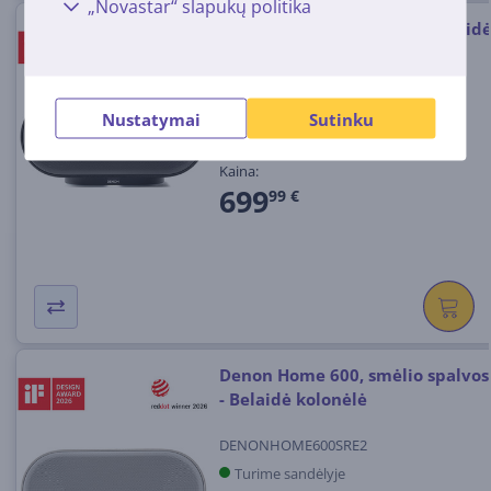
„Novastar“ slapukų politika
Denon Home 600, juoda - Belaid
kolonėlė
DENONHOME600BKE2
Nustatymai
Sutinku
Turime sandėlyje
Kaina:
699
99 €
Denon Home 600, smėlio spalvos
- Belaidė kolonėlė
DENONHOME600SRE2
Turime sandėlyje