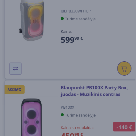
JBLPB330WHTEP
Turime sandėlyje
Kaina:
599
99 €
Blaupunkt PB100X Party Box,
AKCIJA⏰
juodas - Muzikinis centras
PB100X
Turime sandėlyje
-140 €
Kaina su nuolaida:
459
99 €