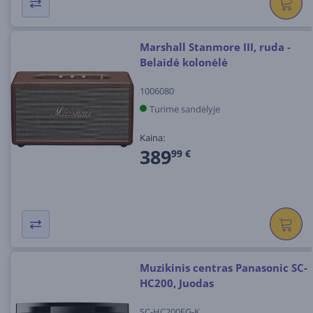
Marshall Stanmore III, ruda -
Belaidė kolonėlė
1006080
Turime sandėlyje
Kaina:
389
99 €
Muzikinis centras Panasonic SC-
HC200, Juodas
SC-HC200EG-K