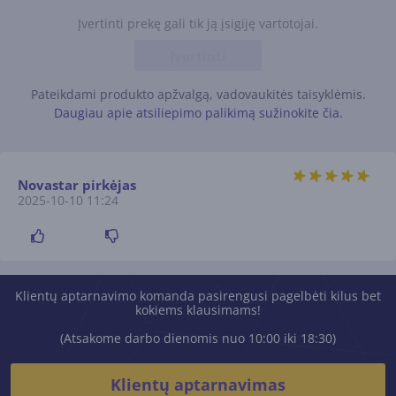
Įvertinti prekę gali tik ją įsigiję vartotojai.
Įvertinti
Pateikdami produkto apžvalgą, vadovaukitės taisyklėmis.
Daugiau apie atsiliepimo palikimą sužinokite čia.
Novastar pirkėjas
2025-10-10 11:24
Klientų aptarnavimo komanda pasirengusi pagelbėti kilus bet
kokiems klausimams!
(Atsakome darbo dienomis nuo 10:00 iki 18:30)
Klientų aptarnavimas