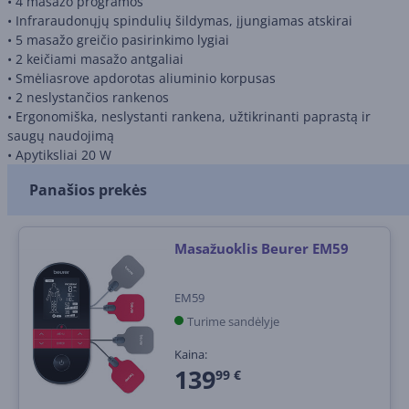
• 4 masažo programos
• Infraraudonųjų spindulių šildymas, įjungiamas atskirai
• 5 masažo greičio pasirinkimo lygiai
• 2 keičiami masažo antgaliai
• Smėliasrove apdorotas aliuminio korpusas
• 2 neslystančios rankenos
• Ergonomiška, neslystanti rankena, užtikrinanti paprastą ir
saugų naudojimą
• Apytiksliai 20 W
Panašios prekės
Masažuoklis Beurer EM59
EM59
Turime sandėlyje
Kaina:
139
99 €