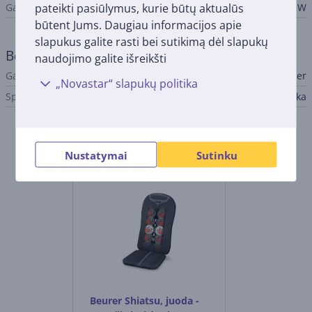
pateikti pasiūlymus, kurie būtų aktualūs
Galia
20 W
būtent Jums. Daugiau informacijos apie
slapukus galite rasti bei sutikimą dėl slapukų
Bendri parametrai
naudojimo galite išreikšti
Gamintojas
Beurer
„Novastar“ slapukų politika
Spalva
Pilka
Panašios prekės
Nustatymai
Sutinku
Beurer Shiatsu, juoda -