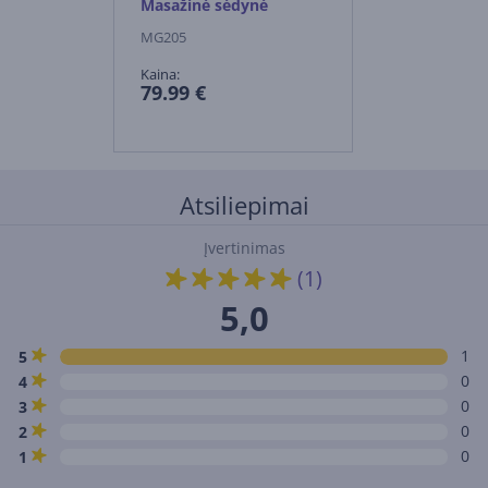
Masažinė sėdynė
MG205
Kaina:
79.99 €
Atsiliepimai
Įvertinimas
(1)
5,0
1
5
0
4
0
3
0
2
0
1