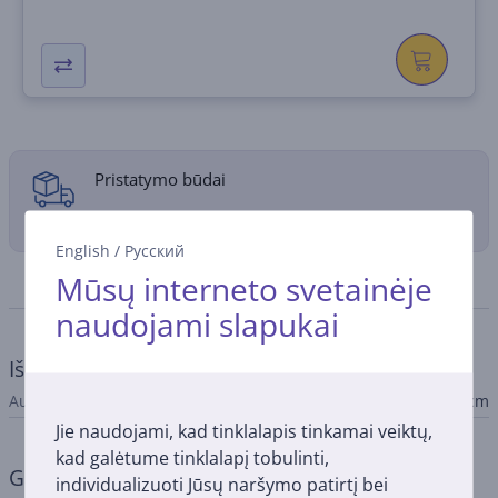
Pristatymo būdai
English
/
Русский
Mūsų interneto svetainėje
Specifikacija
naudojami slapukai
Išmatavimai
Aukštis
45 cm
Jie naudojami, kad tinklalapis tinkamai veiktų,
kad galėtume tinklalapį tobulinti,
Galingumas
individualizuoti Jūsų naršymo patirtį bei