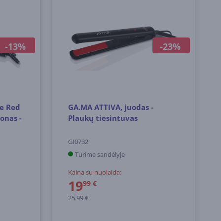
-13%
-23%
e Red
GA.MA ATTIVA, juodas -
onas -
Plaukų tiesintuvas
GI0732
Turime sandėlyje
Kaina su nuolaida:
19
99 €
25.99 €