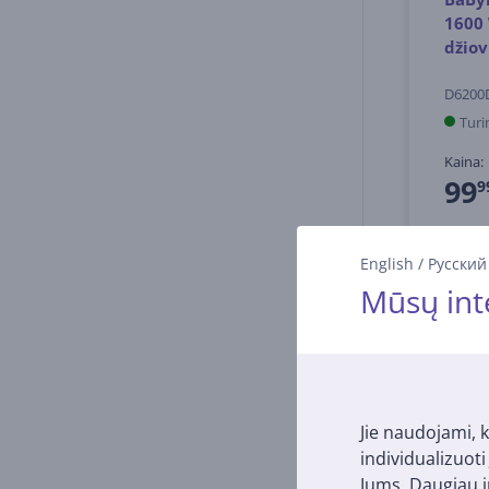
1600 
džiov
D6200
Turi
Kaina:
99
9
English
/
Русский
Mūsų int
Jie naudojami, k
individualizuot
Jums. Daugiau i