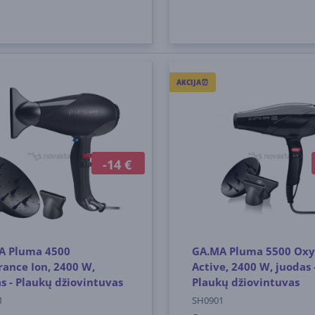
AKCIJA⏰
-14 €
A Pluma 4500
GA.MA Pluma 5500 Oxy
ance Ion, 2400 W,
Active, 2400 W, juodas 
s - Plaukų džiovintuvas
Plaukų džiovintuvas
1
SH0901