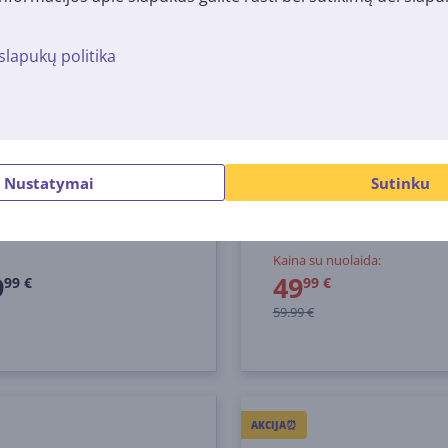
slapukų politika
kų formavimo šukos
Plaukų formavimo šuk
 FlexStyle, 1650 W,
Rowenta CF9520
 spalvos
Nustatymai
Sutinku
SLEU
CF9520
me sandėlyje
Turime sandėlyje
Kaina su nuolaida:
9
49
99 €
99 €
59.99 €
AKCIJA⏰