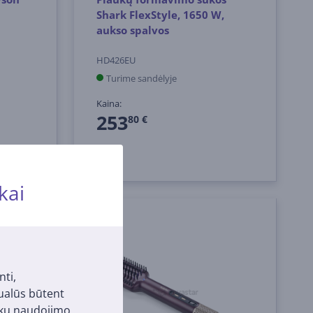
Shark FlexStyle, 1650 W,
aukso spalvos
HD426EU
Turime sandėlyje
Kaina:
253
80 €
kai
nti,
tualūs būtent
-10 €
pukų naudojimo