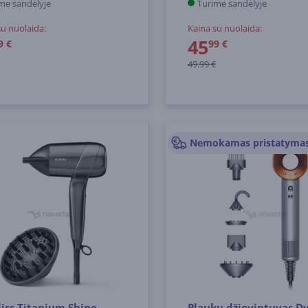
me sandėlyje
Turime sandėlyje
su nuolaida:
Kaina su nuolaida:
45
9 €
99 €
49.99 €
iss Titanium Shine,
Plaukų džiovintuvas D