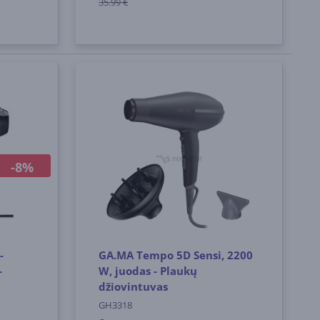
35.99 €
-8%
-
GA.MA Tempo 5D Sensi, 2200
-
W, juodas - Plaukų
džiovintuvas
GH3318