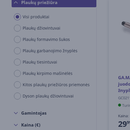
Plaukų priežiūra
Visi produktai
Plaukų džiovintuvai
Plaukų formavimo šukos
Plaukų garbanojimo žnyplės
Plaukų tiesintuvai
Plaukų kirpimo mašinėlės
GA.MA
juodo
Kitos plaukų priežiūros priemonės
žnypl
Dyson plaukų džiovintuvai
GC021
Turi
Gamintojas
Kaina:
29
9
Kaina (€)