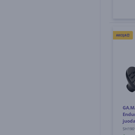
AKCIJA⏰
GA.M
Endur
juoda
SH190