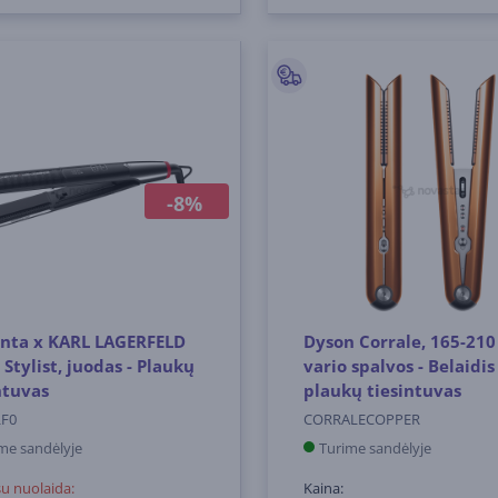
-8%
nta x KARL LAGERFELD
Dyson Corrale, 165-210 
 Stylist, juodas - Plaukų
vario spalvos - Belaidis
ntuvas
plaukų tiesintuvas
LF0
CORRALECOPPER
me sandėlyje
Turime sandėlyje
su nuolaida:
Kaina: