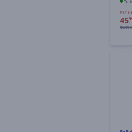
Turi
Kaina 
45
9
59.99 €
BaByl