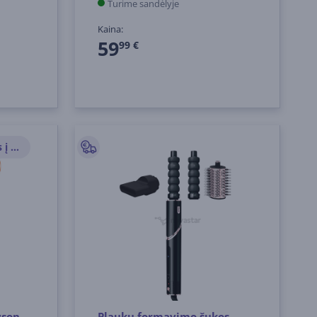
Turime sandėlyje
Kaina:
59
99 €
Nemokamas pristatymas į paštomatus
yson
Plaukų formavimo šukos