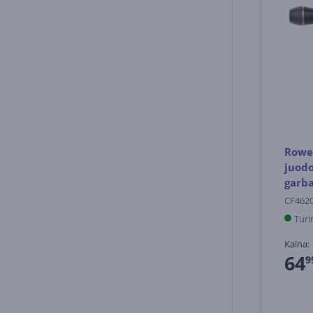
Rowen
juodo
garb
CF462
Turi
Kaina:
64
9