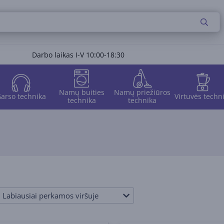
Darbo laikas I-V 10:00-18:30
Namų buities
Namų priežiūros
arso technika
Virtuvės techn
technika
technika
Labiausiai perkamos viršuje