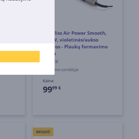
os
Babyliss Air Power Smooth,
900 W, violetinės/aukso
spalvos - Plaukų formavimo
šukos
AS6400E
Turime sandėlyje
Kaina:
99
99 €
AKCIJA⏰