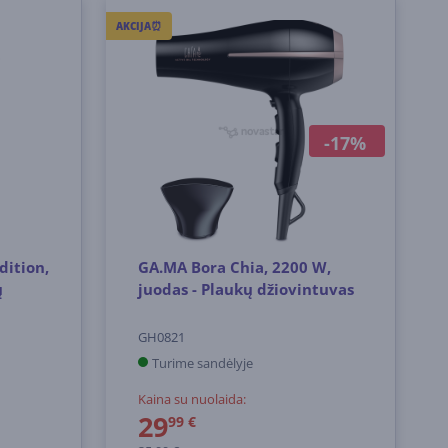
AKCIJA⏰
-17%
dition,
GA.MA Bora Chia, 2200 W,
ų
juodas - Plaukų džiovintuvas
GH0821
Turime sandėlyje
Kaina su nuolaida:
29
99 €