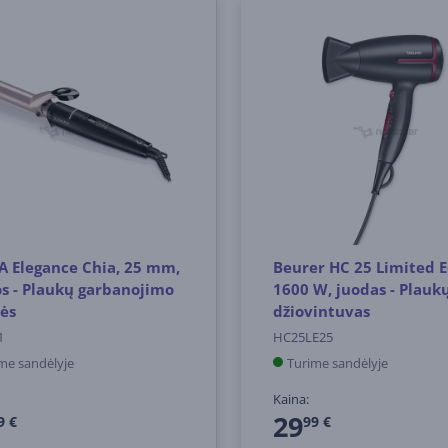
 Elegance Chia, 25 mm,
Beurer HC 25 Limited E
s - Plaukų garbanojimo
1600 W, juodas - Plauk
ės
džiovintuvas
1
HC25LE25
me sandėlyje
Turime sandėlyje
Kaina:
29
9 €
99 €