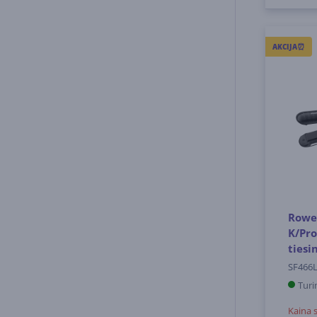
AKCIJA⏰
Rowe
K/Pro
tiesi
SF466
Turi
Kaina 