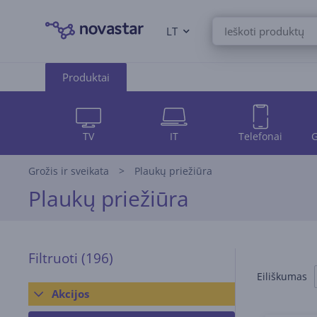
LT
Produktai
TV
IT
Telefonai
G
Grožis ir sveikata
Plaukų priežiūra
Plaukų priežiūra
Filtruoti
(196)
Eiliškumas
Akcijos