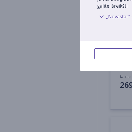
galite išreikšti
„Novastar“ 
Plau
Shark
aukso
HD426
Turi
Kaina:
26