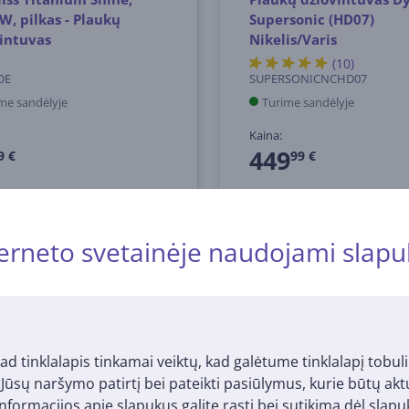
W, pilkas - Plaukų
Supersonic (HD07)
intuvas
Nikelis/Varis
(10)
DE
SUPERSONICNCHD07
me sandėlyje
Turime sandėlyje
Kaina:
449
9 €
99 €
erneto svetainėje naudojami slapu
AKCIJA⏰
ad tinklalapis tinkamai veiktų, kad galėtume tinklalapį tobuli
i Jūsų naršymo patirtį bei pateikti pasiūlymus, kurie būtų ak
nformacijos apie slapukus galite rasti bei sutikimą dėl sla