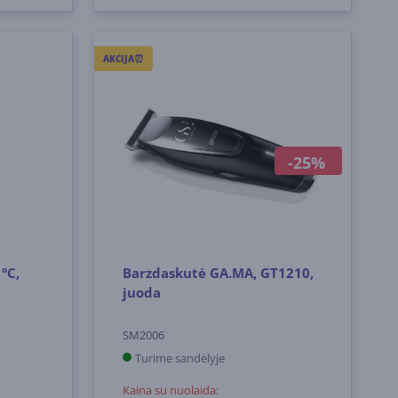
AKCIJA⏰
-25%
°C,
Barzdaskutė GA.MA, GT1210,
juoda
SM2006
Turime sandėlyje
Kaina su nuolaida: