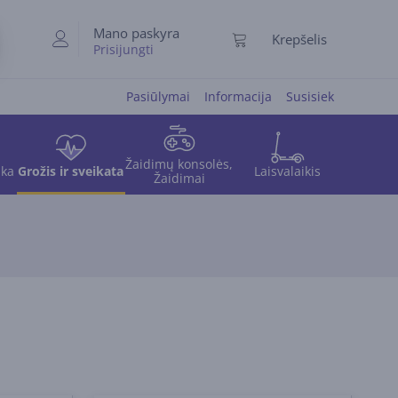
Mano paskyra
Krepšelis
Prisijungti
Pasiūlymai
Informacija
Susisiek
Žaidimų konsolės,
ika
Grožis ir sveikata
Laisvalaikis
Žaidimai