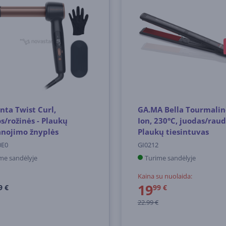
ta Twist Curl,
GA.MA Bella Tourmalin
s/rožinės - Plaukų
Ion, 230°C, juodas/raud
anojimo žnyplės
Plaukų tiesintuvas
0E0
GI0212
me sandėlyje
Turime sandėlyje
Kaina su nuolaida:
19
9 €
99 €
22.99 €