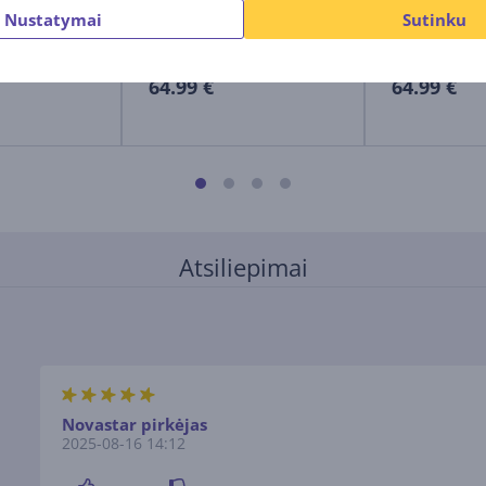
Nustatymai
Sutinku
DECOM4-1-PACK
ARCHERC80
Kaina:
Kaina:
64.99 €
64.99 €
Atsiliepimai
Novastar pirkėjas
2025-08-16 14:12