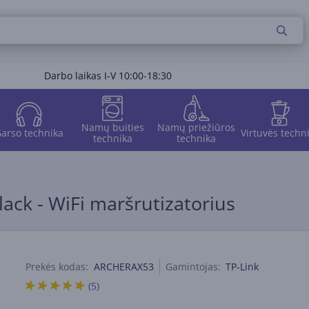
Darbo laikas I-V 10:00-18:30
Namų buities
Namų priežiūros
arso technika
Virtuvės techn
technika
technika
lack - WiFi maršrutizatorius
Prekės kodas:
ARCHERAX53
Gamintojas:
TP-Link
(5)