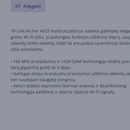
Palyginti
TP-Link Archer AX53 maršrutizatorius suteikia galimybę mėgau
greitu Wi-Fi ryšiu. Jo pažangios funkcijos užtikrina stiprų, sau
sklandų tinklo veikimą, todėl tai yra puikus sprendimas kasd
ryšio poreikiams.
• 160 MHz pralaidumas ir 1024-QAM technologija leidžia pasi
tikrą gigabitinį greitį iki 3 Gbps
• Galingas dviejų branduolių procesorius užtikrina sklandų v
net naudojant daugybę įrenginių
• Keturi didelio stiprinimo išoriniai antenos ir Beamforming
technologija patikimai ir stipriai išplečia Wi-Fi signalą