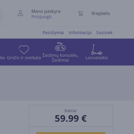
Mano paskyra
Krepšelis
Prisijungti
Pasiūlymai
Informacija
Susisiek
Žaidimų konsolės,
ika
Grožis ir sveikata
Laisvalaikis
Žaidimai
Kaina:
59.99
€