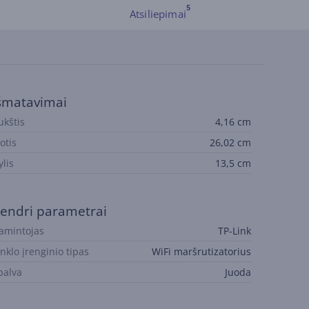
Atsiliepimai
šmatavimai
ukštis
4,16 cm
otis
26,02 cm
ylis
13,5 cm
endri parametrai
amintojas
TP-Link
inklo įrenginio tipas
WiFi maršrutizatorius
palva
Juoda