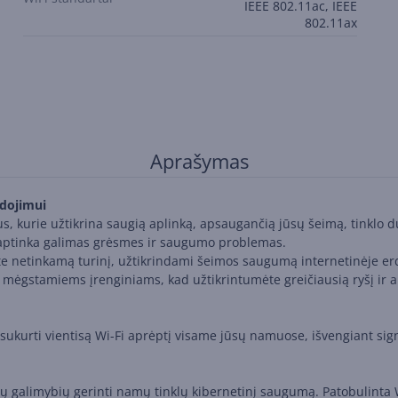
IEEE 802.11ac, IEEE
802.11ax
Aprašymas
dojimui
 kurie užtikrina saugią aplinką, apsaugančią jūsų šeimą, tinklo 
as aptinka galimas grėsmes ir saugumo problemas.
okite netinkamą turinį, užtikrindami šeimos saugumą internetinėje er
ę mėgstamiems įrenginiams, kad užtikrintumėte greičiausią ryšį ir
sukurti vientisą Wi-Fi aprėptį visame jūsų namuose, išvengiant sig
 galimybių gerinti namų tinklų kibernetinį saugumą. Patobulinta W