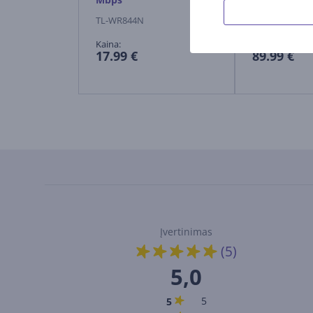
TL-WR844N
ARCHERBE230
Kaina:
Kaina:
17.99 €
89.99 €
Įvertinimas
(5)
5,0
5
5