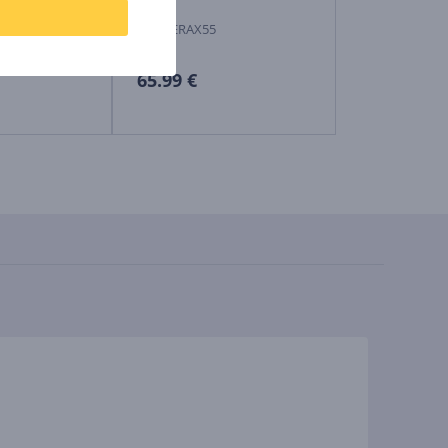
ARCHERAX55
DECO-X20-2-P
Kaina:
Kaina:
65.99 €
144.99 €