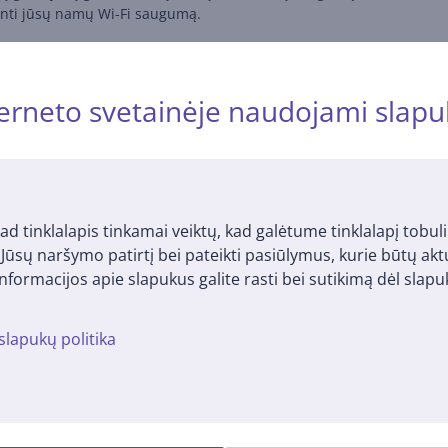
inti jūsų namų Wi-Fi saugumą.
Link interneto sąsają, kad nustatytumėte Archer AX53 vos per kelia
erneto svetainėje naudojami slapu
Panašios prekės
ad tinklalapis tinkamai veiktų, kad galėtume tinklalapį tobuli
i Jūsų naršymo patirtį bei pateikti pasiūlymus, kurie būtų ak
nformacijos apie slapukus galite rasti bei sutikimą dėl sla
slapukų politika
00, Wi-Fi 7,
Maršrutizatorius TP-Link
TP-Link Arch
i
Deco M4 1-Pack
Maršrutizato
rius