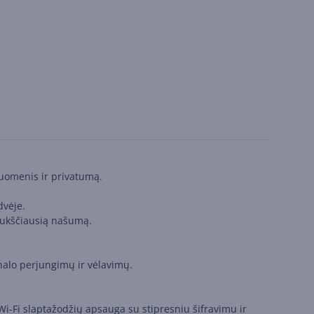
duomenis ir privatumą.
dvėje.
 aukščiausią našumą.
nalo perjungimų ir vėlavimų.
i-Fi slaptažodžių apsauga su stipresniu šifravimu ir