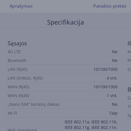
Aprašymas
Panašios prekės
Specifikacija
Sąsajos
I
4G LTE
Ne
A
Bluetooth
Ne
Pl
LAN (RJ45)
10/100/1000
G
LAN (tinklas, RJ45)
4 vnt.
WAN (RJ45)
10/100/1000
B
WAN (RJ45)
1 vnt.
G
„Nano SIM“ kortelių dėklas
Ne
T
Wi-Fi
Taip
S
IEEE 802.11a, IEEE 802.11b,
IEEE 802.11g, IEEE 802.11n,
WiFi standartai