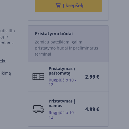
Į krepšelį
tis itin
Pristatymo būdai
gų ir
Žemiau pateikiami galimi
ieniams
pristatymo būdai ir preliminarūs
terminai
ekti
Pristatymas į
eikimą
paštomatą
2.99 €
Rugpjūčio 10 -
12
Pristatymas į
namus
4.99 €
Rugpjūčio 10 -
12