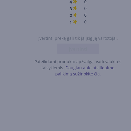
0
4
0
3
0
2
0
1
Įvertinti prekę gali tik ją įsigiję vartotojai.
Įvertinti
Pateikdami produkto apžvalgą, vadovaukitės
taisyklėmis.
Daugiau apie atsiliepimo
palikimą sužinokite čia.