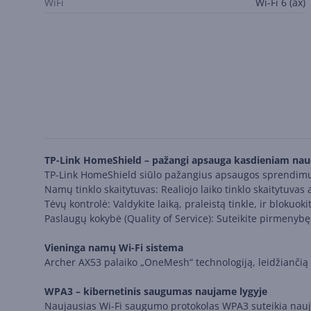
WiFi
Wi-Fi 6 (ax)
TP-Link HomeShield – pažangi apsauga kasdieniam nau
TP-Link HomeShield siūlo pažangius apsaugos sprendimus,
Namų tinklo skaitytuvas: Realiojo laiko tinklo skaitytuv
Tėvų kontrolė: Valdykite laiką, praleistą tinkle, ir bloku
Paslaugų kokybė (Quality of Service): Suteikite pirmenyb
Vieninga namų Wi-Fi sistema
Archer AX53 palaiko „OneMesh“ technologiją, leidžiančią 
WPA3 – kibernetinis saugumas naujame lygyje
Naujausias Wi-Fi saugumo protokolas WPA3 suteikia naujų