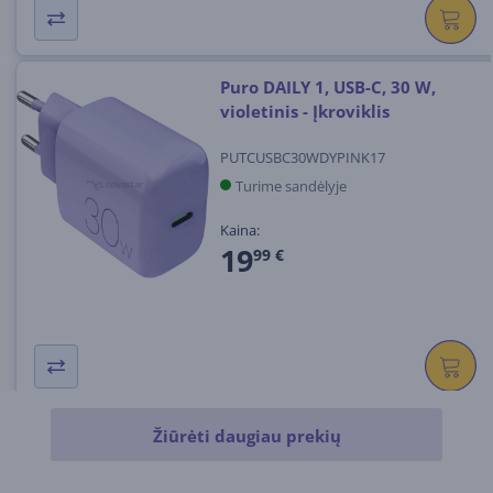
Puro DAILY 1, USB-C, 30 W,
violetinis - Įkroviklis
PUTCUSBC30WDYPINK17
Turime sandėlyje
Kaina:
19
99 €
Žiūrėti daugiau prekių