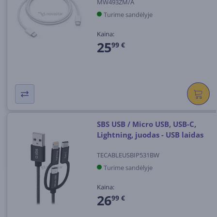
MW493ZM/A
Turime sandėlyje
Kaina:
25
99 €
SBS USB / Micro USB, USB-C,
Lightning, juodas - USB laidas
TECABLEUSBIP531BW
Turime sandėlyje
Kaina:
26
99 €