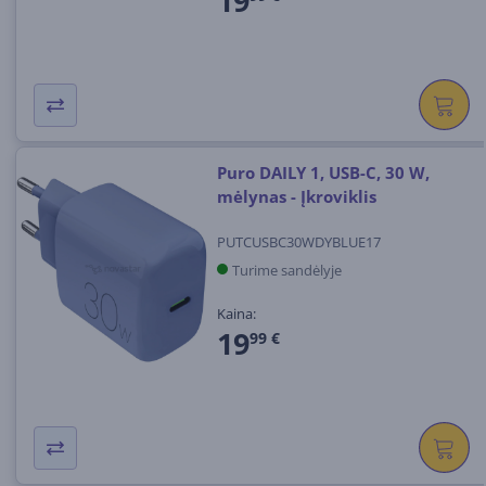
19
Puro DAILY 1, USB-C, 30 W,
mėlynas - Įkroviklis
PUTCUSBC30WDYBLUE17
Turime sandėlyje
Kaina:
19
99 €