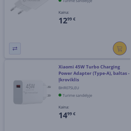
Turime sandėlyje
Kaina:
12
99 €
Xiaomi 45W Turbo Charging
Power Adapter (Type-A), baltas -
Įkroviklis
BHR07SLEU
Turime sandėlyje
Kaina:
14
99 €