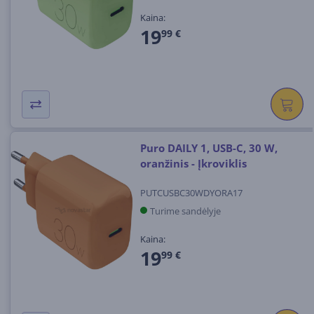
Kaina:
19
99 €
Puro DAILY 1, USB-C, 30 W,
oranžinis - Įkroviklis
PUTCUSBC30WDYORA17
Turime sandėlyje
Kaina:
19
99 €