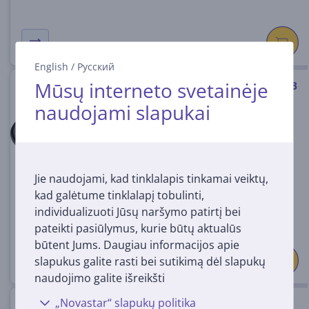
English
/
Русский
Mūsų interneto svetainėje
Laidas Hama USB-C/USB-C, USB
4.0, 20 Gbit/s, 5 A, 240 W, 2 m
naudojami slapukai
00200788
Turime sandėlyje
Kaina:
Jie naudojami, kad tinklalapis tinkamai veiktų,
35
99 €
kad galėtume tinklalapį tobulinti,
individualizuoti Jūsų naršymo patirtį bei
pateikti pasiūlymus, kurie būtų aktualūs
būtent Jums. Daugiau informacijos apie
slapukus galite rasti bei sutikimą dėl slapukų
naudojimo galite išreikšti
„Novastar“ slapukų politika
Laidas Apple USB-C Charge