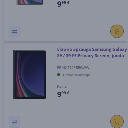
9
99 €
Ekrano apsauga Samsung Galaxy
S9 / S9 FE Privacy Screen, juoda
EF-NX712PBEGWW
Turime sandėlyje
Kaina:
9
99 €