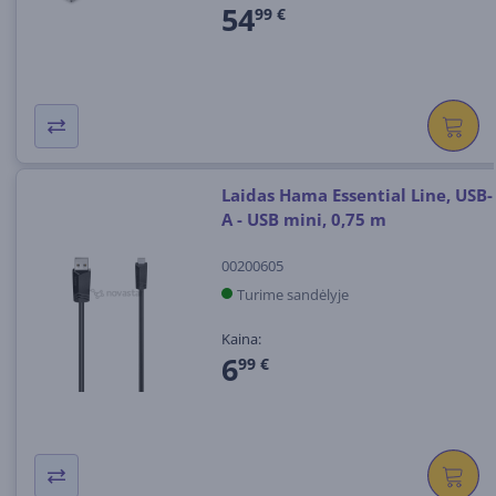
54
99 €
Laidas Hama Essential Line, USB-
A - USB mini, 0,75 m
00200605
Turime sandėlyje
Kaina:
6
99 €