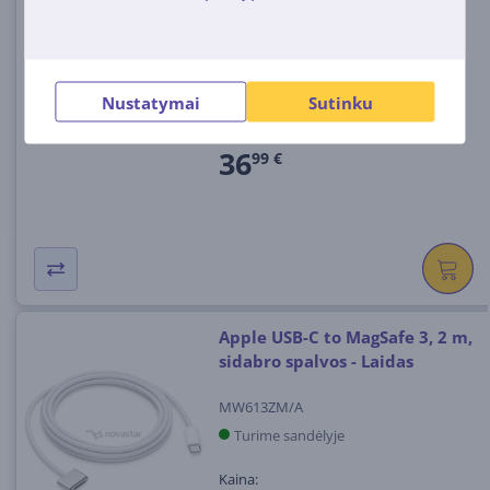
Cable, 240 W, baltas
MYQT3ZM/A
Turime sandėlyje
Nustatymai
Sutinku
Kaina:
36
99 €
Apple USB-C to MagSafe 3, 2 m,
sidabro spalvos - Laidas
MW613ZM/A
Turime sandėlyje
Kaina: