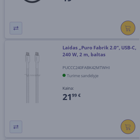
Laidas „Puro Fabrik 2.0“, USB-C,
240 W, 2 m, baltas
PUCCC240FABK42MTWHI
Turime sandėlyje
Kaina:
21
99 €