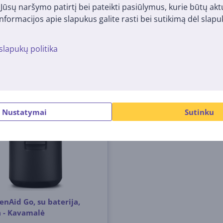
i Jūsų naršymo patirtį bei pateikti pasiūlymus, kurie būtų ak
9
179
99 €
99 €
nformacijos apie slapukus galite rasti bei sutikimą dėl sla
slapukų politika
Nustatymai
Sutinku
enAid Go, su baterija,
 - Kavamalė