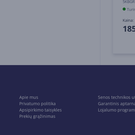
5KBGR
Turi
Kaina:
18
Apie mus
Senos technikos u
Privatumo politika
Garantinis aptarn
Apsipirkimo taisykles
Lojalumo program
Prekių grąžinimas