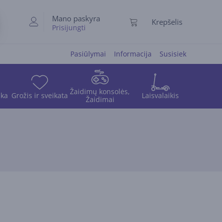
Mano paskyra
Krepšelis
Prisijungti
Pasiūlymai
Informacija
Susisiek
Žaidimų konsolės,
ika
Grožis ir sveikata
Laisvalaikis
Žaidimai