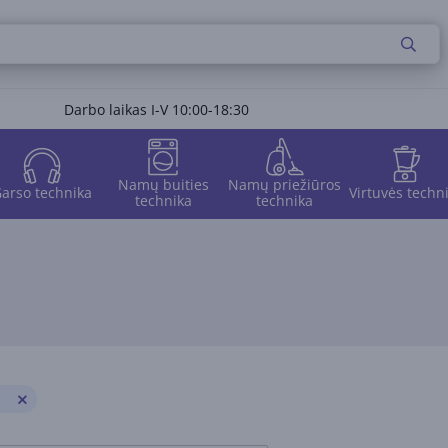
Darbo laikas I-V 10:00-18:30
Namų buities
Namų priežiūros
arso technika
Virtuvės techn
technika
technika