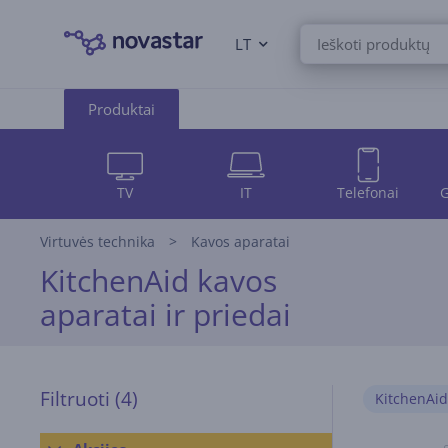
LT
Produktai
TV
IT
Telefonai
G
Virtuvės technika
Kavos aparatai
KitchenAid kavos
aparatai ir priedai
Filtruoti
(4)
KitchenAid