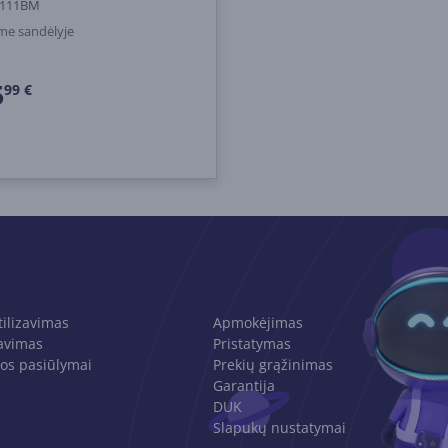
111BM
me sandėlyje
5
99 €
tilizavimas
Apmokėjimas
avimas
Pristatymas
os pasiūlymai
Prekių grąžinimas
Garantija
DUK
Slapukų nustatymai