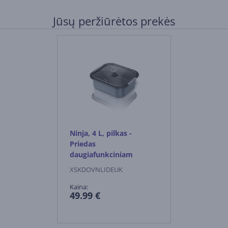
Jūsų peržiūrėtos prekės
Ninja, 4 L, pilkas -
Priedas
daugiafunkciniam
puodui SFP700
XSKDOVNLIDEUK
Kaina:
49.99 €