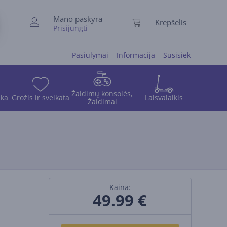
Mano paskyra
Krepšelis
Prisijungti
Pasiūlymai
Informacija
Susisiek
Žaidimų konsolės,
ika
Grožis ir sveikata
Laisvalaikis
Žaidimai
Kaina:
49.99
€