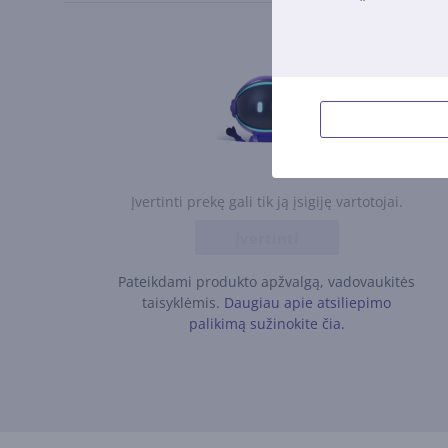
Įvertinti prekę gali tik ją įsigiję vartotojai.
Įvertinti
Pateikdami produkto apžvalgą, vadovaukitės
taisyklėmis.
Daugiau apie atsiliepimo
palikimą sužinokite čia.