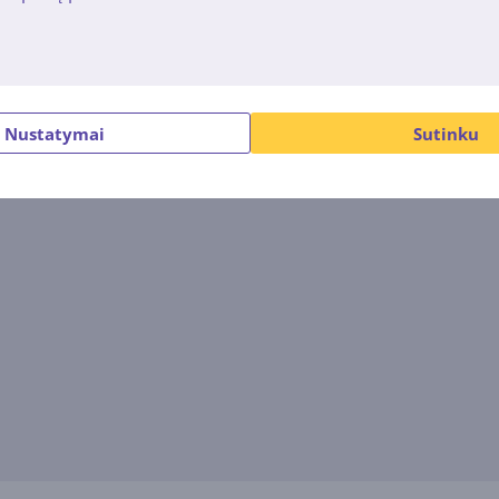
Atsiliepimų nėra.
Nustatymai
Sutinku
Įsigiję prekę, galėsite tapti pirmuoju, palikusiu atsiliepimą.