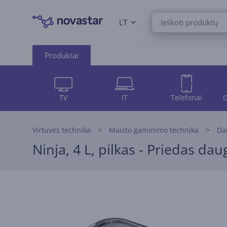
LT
Produktai
TV
IT
Telefonai
G
Virtuvės technika
Maisto gaminimo technika
Da
Ninja, 4 L, pilkas - Priedas d