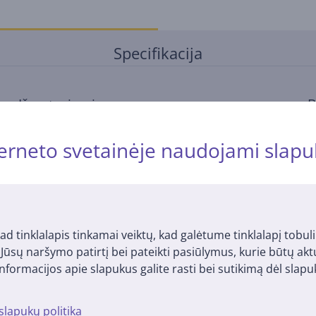
Specifikacija
Išmatavimai
B
Talpa
4 L
S
erneto svetainėje naudojami slapu
Svoris
1,5 kg
G
Aukštis
13,4 cm
S
Plotis
31 cm
S
Gylis
13,4 cm
ad tinklalapis tinkamai veiktų, kad galėtume tinklalapį tobuli
i Jūsų naršymo patirtį bei pateikti pasiūlymus, kurie būtų ak
nformacijos apie slapukus galite rasti bei sutikimą dėl sla
Atsiliepimai
slapukų politika