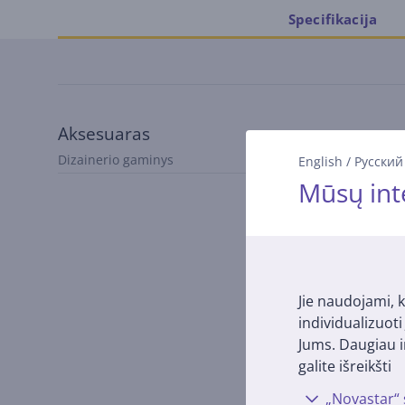
Specifikacija
Aksesuaras
Dizainerio gaminys
Virtuvės indai
English
/
Русский
Mūsų int
Jie naudojami, k
individualizuot
Jums. Daugiau i
galite išreikšti
„Novastar“ 