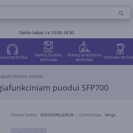
Darbo laikas I-V 10:00-18:30
Namų buities
Namų priežiūros
arso technika
Virtuvės techn
technika
technika
ugiafunkciniai puodai
augiafunkciniam puodui SFP700
Prekės kodas:
XSKDOVNLIDEUK
Gamintojas:
Ninja