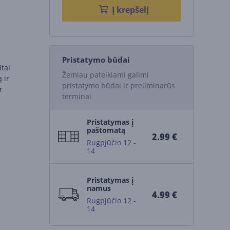
Į krepšelį
Pristatymo būdai
tai
Žemiau pateikiami galimi
 ir
pristatymo būdai ir preliminarūs
r
terminai
Pristatymas į
paštomatą
2.99 €
Rugpjūčio 12 -
14
Pristatymas į
namus
4.99 €
Rugpjūčio 12 -
14