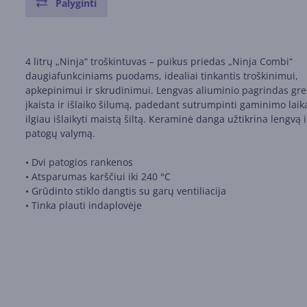
Palyginti
4 litrų „Ninja“ troškintuvas – puikus priedas „Ninja Combi“
daugiafunkciniams puodams, idealiai tinkantis troškinimui,
apkepinimui ir skrudinimui. Lengvas aliuminio pagrindas grei
įkaista ir išlaiko šilumą, padedant sutrumpinti gaminimo laiką
ilgiau išlaikyti maistą šiltą. Keraminė danga užtikrina lengvą i
patogų valymą.
• Dvi patogios rankenos
• Atsparumas karščiui iki 240 °C
• Grūdinto stiklo dangtis su garų ventiliacija
• Tinka plauti indaplovėje