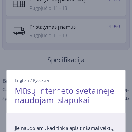
Rugpjūčio 11 - 13
Pristatymas į namus
4.99 €
Rugpjūčio 11 - 13
Specifikacija
Bendri parametrai
English
/
Русский
Mūsų interneto svetainėje
Gamintojas
Ninja
naudojami slapukai
Spalva
Juoda
Suderinamos prekės
Jie naudojami, kad tinklalapis tinkamai veiktų,