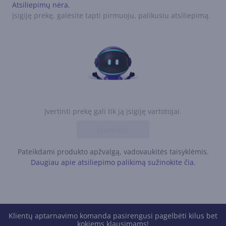
Atsiliepimų nėra.
Įsigiję prekę, galėsite tapti pirmuoju, palikusiu atsiliepimą.
Įvertinti prekę gali tik ją įsigiję vartotojai.
Įvertinti
Pateikdami produkto apžvalgą, vadovaukitės taisyklėmis.
Daugiau apie atsiliepimo palikimą sužinokite čia.
Klientų aptarnavimo komanda pasirengusi pagelbėti kilus bet
kokiems klausimams!