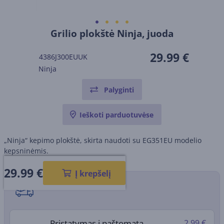
Grilio plokštė Ninja, juoda
29.99 €
4386J300EUUK
Ninja
Palyginti
Ieškoti parduotuvėse
„Ninja“ kepimo plokštė, skirta naudoti su EG351EU modelio
kepsninėmis.
29.99
€
Į krepšelį
Pristatymo būdai
Pristatymas į paštomatą
2.99 €