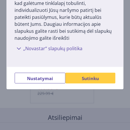
kad galėtume tinklalapį tobulinti,
individualizuoti Jūsų naršymo patirtį bei
pateikti pasiūlymus, kurie būtų aktualūs
būtent Jums. Daugiau informacijos apie
slapukus galite rasti bei sutikimą dėl slapukų
naudojimo galite išreikšti
„Novastar“ slapukų politika
Ninja 5-in-1, 1760 W,
juoda/sidabro spalvos -
Grilis ir karšto oro
gruzdintuvė
EG351EU
Nustatymai
Sutinku
Kaina su nuolaida:
179.99 €
229.99 €
Atsiliepimai