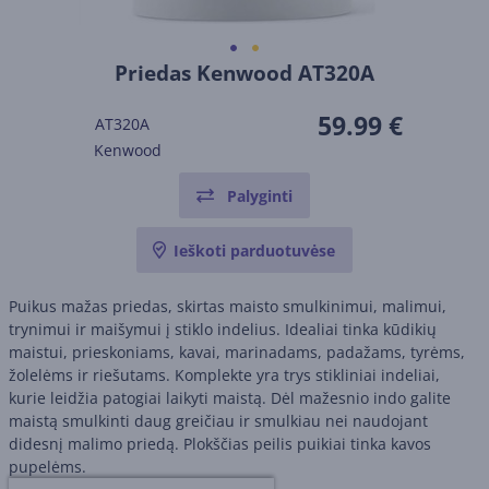
Priedas Kenwood AT320A
59.99 €
AT320A
Kenwood
Palyginti
Ieškoti parduotuvėse
Puikus mažas priedas, skirtas maisto smulkinimui, malimui,
trynimui ir maišymui į stiklo indelius. Idealiai tinka kūdikių
maistui, prieskoniams, kavai, marinadams, padažams, tyrėms,
žolelėms ir riešutams. Komplekte yra trys stikliniai indeliai,
kurie leidžia patogiai laikyti maistą. Dėl mažesnio indo galite
maistą smulkinti daug greičiau ir smulkiau nei naudojant
didesnį malimo priedą. Plokščias peilis puikiai tinka kavos
pupelėms.