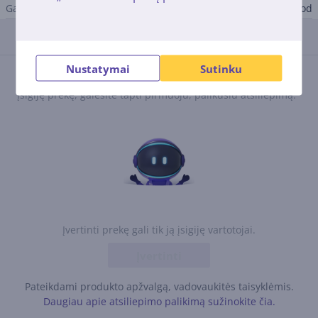
Gamintojas
Kenwood
Atsiliepimai
Nustatymai
Sutinku
Atsiliepimų nėra.
Įsigiję prekę, galėsite tapti pirmuoju, palikusiu atsiliepimą.
Įvertinti prekę gali tik ją įsigiję vartotojai.
Įvertinti
Pateikdami produkto apžvalgą, vadovaukitės taisyklėmis.
Daugiau apie atsiliepimo palikimą sužinokite čia.