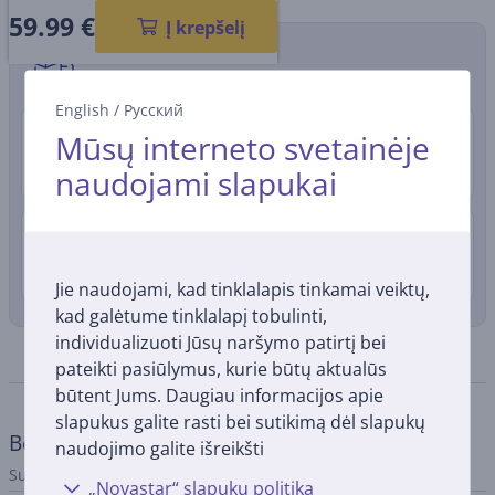
59.99
€
Į krepšelį
Pristatymo būdai
English
/
Русский
Pristatymas į paštomatą
2.99 €
Mūsų interneto svetainėje
Rugpjūčio 12 - 14
naudojami slapukai
Pristatymas į namus
4.99 €
Rugpjūčio 12 - 14
Jie naudojami, kad tinklalapis tinkamai veiktų,
kad galėtume tinklalapį tobulinti,
individualizuoti Jūsų naršymo patirtį bei
Specifikacija
pateikti pasiūlymus, kurie būtų aktualūs
būtent Jums. Daugiau informacijos apie
slapukus galite rasti bei sutikimą dėl slapukų
Bendri parametrai
naudojimo galite išreikšti
Suderinama su
„Novastar“ slapukų politika