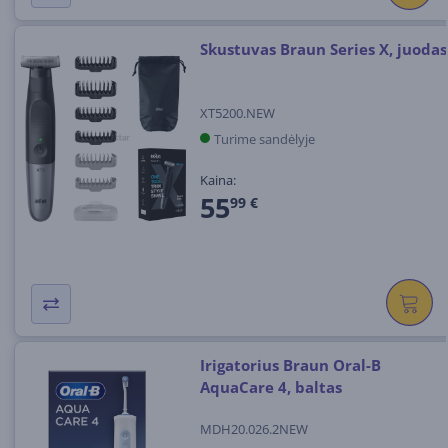
Skustuvas Braun Series X, juodas
XT5200.NEW
Turime sandėlyje
Kaina:
55
99 €
Irigatorius Braun Oral-B
AquaCare 4, baltas
MDH20.026.2NEW