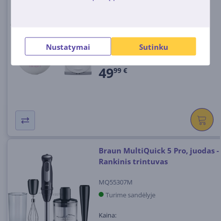
Epiliatorius
SE3031
Turime sandėlyje
Nustatymai
Sutinku
Kaina:
49
99 €
Braun MultiQuick 5 Pro, juodas -
Rankinis trintuvas
MQ55307M
Turime sandėlyje
Kaina: