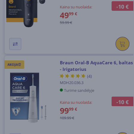
-10 €
Kaina su nuolaida:
49
99 €
59.99 €
Braun Oral-B AquaCare 6, baltas
AKCIJA⏰
- Irigatorius
(4)
MDH20.036.3
Turime sandėlyje
-10 €
Kaina su nuolaida:
99
99 €
109.99 €