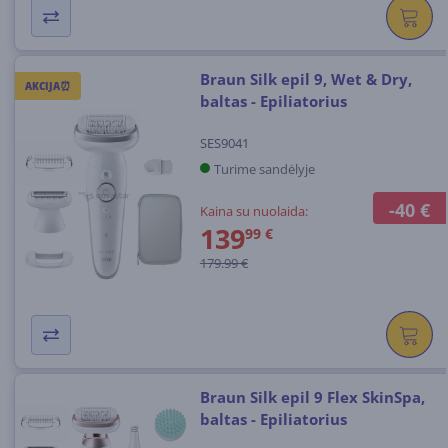
Braun Silk epil 9, Wet & Dry,
AKCIJA⏰
baltas - Epiliatorius
SES9041
Turime sandėlyje
-40 €
Kaina su nuolaida:
139
99 €
179.99 €
Braun Silk epil 9 Flex SkinSpa,
baltas - Epiliatorius