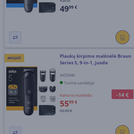
Kaina:
49
99 €
Plaukų kirpimo mašinėlė Braun
AKCIJA⏰
Series 5, 9-in-1, juoda
AIO5540
Turime sandėlyje
-14 €
Kaina su nuolaida:
55
99 €
69.99 €