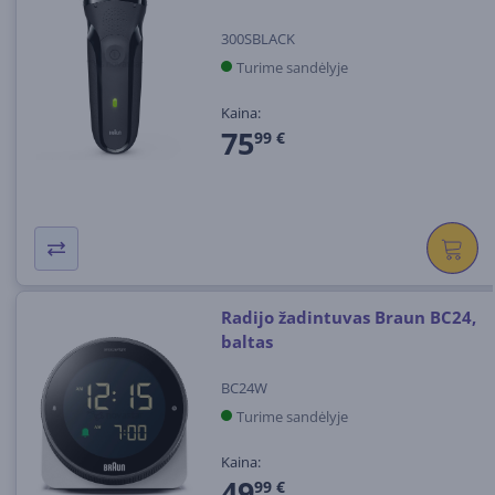
300SBLACK
Turime sandėlyje
Kaina:
75
99 €
Radijo žadintuvas Braun BC24,
baltas
BC24W
Turime sandėlyje
Kaina:
49
99 €