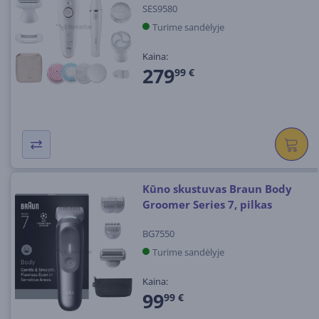
SES9580
Turime sandėlyje
Kaina:
279
99 €
Kūno skustuvas Braun Body
Groomer Series 7, pilkas
BG7550
Turime sandėlyje
Kaina:
99
99 €