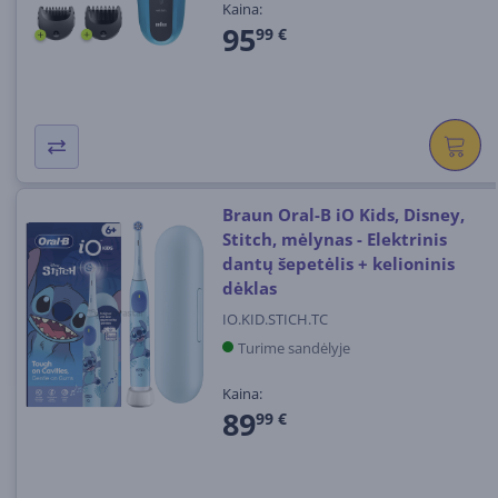
Kaina:
95
99 €
Braun Oral-B iO Kids, Disney,
Stitch, mėlynas - Elektrinis
dantų šepetėlis + kelioninis
dėklas
IO.KID.STICH.TC
Turime sandėlyje
Kaina:
89
99 €