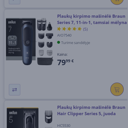
Plaukų kirpimo mašinėlė Braun
Series 7, 11-in-1, tamsiai mėlyna
(5)
AIO7540
Turime sandėlyje
Kaina:
79
99 €
Plaukų kirpimo mašinėlė Braun
Hair Clipper Series 5, juoda
HC5530