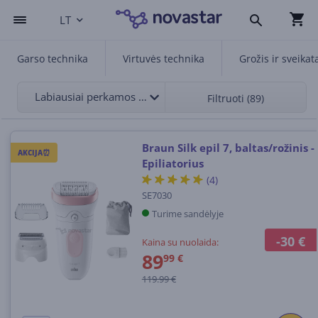
LT
Garso technika
Virtuvės technika
Grožis ir sveikat
Labiausiai perkamos viršuje
Filtruoti (89)
Braun Silk epil 7, baltas/rožinis -
AKCIJA⏰
Epiliatorius
(4)
SE7030
Turime sandėlyje
-30 €
Kaina su nuolaida:
89
99 €
119.99 €