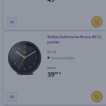
Radijo žadintuvas Braun BC12,
juodas
BC12B
Turime sandėlyje
Kaina:
39
99 €