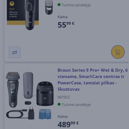
Turime sandėlyje
Kaina:
55
99 €
Braun Series 9 Pro+ Wet & Dry, 6
viename, SmartCare centras ir
PowerCase, tamsiai pilkas -
Skustuvas
9675CC
Turime sandėlyje
Kaina:
489
99 €