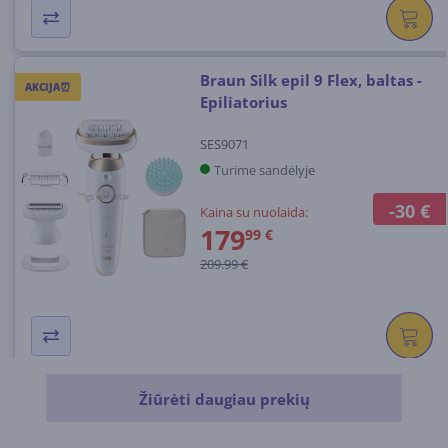
Braun Silk epil 9 Flex, baltas -
AKCIJA⏰
Epiliatorius
SES9071
Turime sandėlyje
-30 €
Kaina su nuolaida:
179
99 €
209.99 €
Žiūrėti daugiau prekių