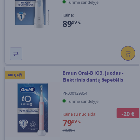
Turime sandėlyje
Kaina:
89
99 €
Braun Oral-B iO3, juodas -
AKCIJA⏰
Elektrinis dantų šepetėlis
PR000129854
Turime sandėlyje
-20 €
Kaina su nuolaida:
79
99 €
99.99 €