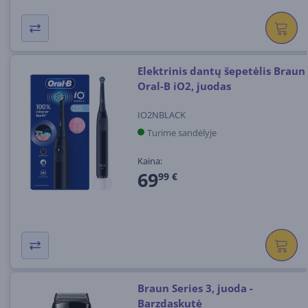
Elektrinis dantų šepetėlis Braun
Oral-B iO2, juodas
IO2NBLACK
Turime sandėlyje
Kaina:
69
99 €
Braun Series 3, juoda -
Barzdaskutė