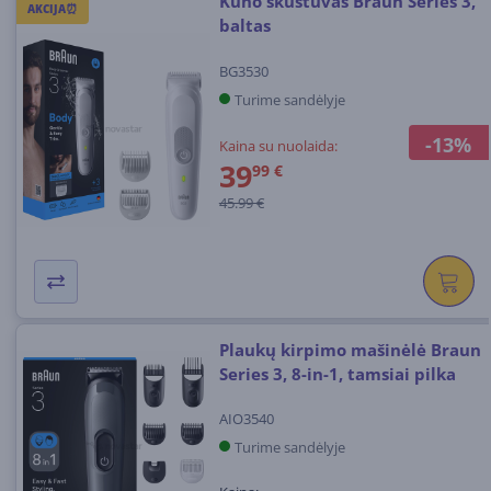
Kūno skustuvas Braun Series 3,
AKCIJA⏰
baltas
BG3530
Turime sandėlyje
-13%
Kaina su nuolaida:
39
99 €
45.99 €
Plaukų kirpimo mašinėlė Braun
Series 3, 8-in-1, tamsiai pilka
AIO3540
Turime sandėlyje