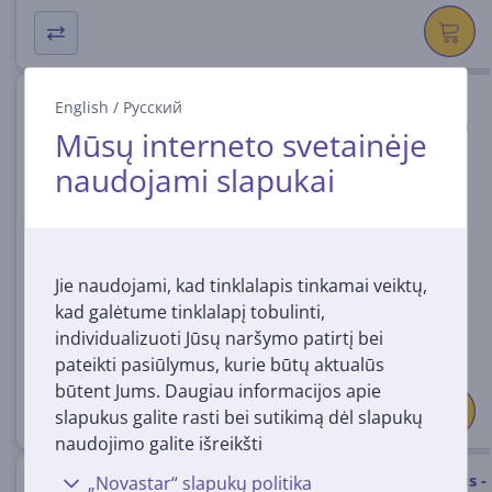
Braun Oral-B iO Kids, Marvel
English
/
Русский
Spiderman, juodas - Elektrinis
Mūsų interneto svetainėje
dantų šepetėlis + kelioninis
naudojami slapukai
dėklas
IO.KID.SPIDER.TC
Turime sandėlyje
Kaina:
Jie naudojami, kad tinklalapis tinkamai veiktų,
89
99 €
kad galėtume tinklalapį tobulinti,
individualizuoti Jūsų naršymo patirtį bei
pateikti pasiūlymus, kurie būtų aktualūs
būtent Jums. Daugiau informacijos apie
slapukus galite rasti bei sutikimą dėl slapukų
naudojimo galite išreikšti
Braun Silk epil 3, baltas/rožinis -
„Novastar“ slapukų politika