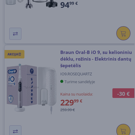
94
99 €
Braun Oral-B iO 9, su kelioniniu
AKCIJA⏰
dėklu, rožinis - Elektrinis dantų
šepetėlis
IO9.ROSEQUARTZ
Turime sandėlyje
-30 €
Kaina su nuolaida:
229
99 €
259.99 €