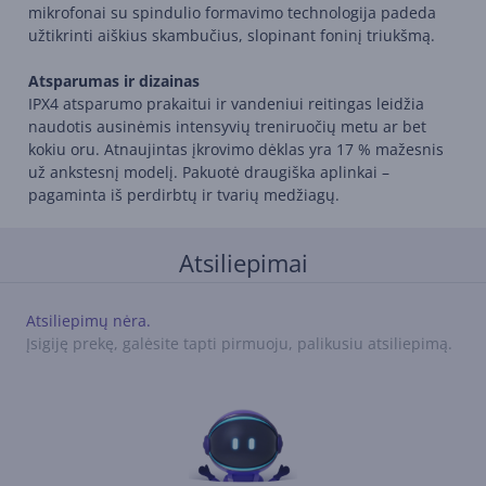
mikrofonai su spindulio formavimo technologija padeda
užtikrinti aiškius skambučius, slopinant foninį triukšmą.
Atsparumas ir dizainas
IPX4 atsparumo prakaitui ir vandeniui reitingas leidžia
naudotis ausinėmis intensyvių treniruočių metu ar bet
kokiu oru. Atnaujintas įkrovimo dėklas yra 17 % mažesnis
už ankstesnį modelį. Pakuotė draugiška aplinkai –
pagaminta iš perdirbtų ir tvarių medžiagų.
Atsiliepimai
Atsiliepimų nėra.
Įsigiję prekę, galėsite tapti pirmuoju, palikusiu atsiliepimą.