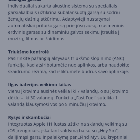
Individualiai sukurta akustinė sistema su specialiais
garsiakalbiais užtikrina subalansuotą garsą su sodriu
žemųjų dažnių atkūrimu. Adaptyvieji nustatymai
automatiškai pritaiko garsą prie jūsų ausų, o asmeninis
erdvinis garsas su dinaminiu galvos sekimu įtraukia į
muziką, filmus ar žaidimus.
Triukšmo kontrolė
Pasirinkite pažangią aktyvaus triukšmo slopinimo (ANC)
funkciją, kad atsiribotumėte nuo aplinkos, arba naudokite
skaidrumo režimą, kad išliktumėte budrūs savo aplinkoje.
Ilgas baterijos veikimo laikas
Vienu įkrovimu ausinės veikia iki 7 valandų, o su įkrovimo
dėklu – iki 30 valandų. Funkcija „Fast Fuel“ suteikia 1
valandą klausymosi vos po 5 minučių įkrovimo.
Ryšys ir skambučiai
Integruotas Apple H1 lustas užtikrina sklandų veikimą su
iOS įrenginiais, įskaitant valdymą balsu su „Hey Siri“,
dalijimąsi garsu ir palaikymą per „Find My“. Du kryptiniai