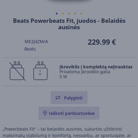
Beats Powerbeats Fit, juodos - Belaidės
ausinės
229.99 €
ME2J4ZM/A
Beats
Įkroviklis į komplektą neįtrauktas
Privaloma įkroviklio galia
5
W
5 W
Palyginti
Ieškoti parduotuvėse
„Powerbeats Fit“ – tai belaidės ausinės, sukurtos užtikrinti
maksimalų stabilumą ir komfortą, nesvarbu, ar sportuojate, ar