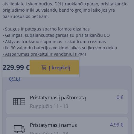
atsiliepiate į skambučius. Dėl įtraukiančio garso, prisitaikančio
prigludimo ir iki 30 valandų bendro grojimo laiko jos yra
pasiruošusios bet kam.
• Saugus ir patogus sparno formos dizainas
• Galingas, subalansuotas garsas su prisitaikančiu EQ
• Aktyvus triukšmo slopinimas ir skaidrumo režimas
• Iki 30 valandų baterijos veikimo laikas su įkrovimo dėklu
• Atsparumas prakaitui ir vandeniui (IPX4)
229.99
€
Į krepšelį
Pristatymo būdai
Pristatymas į paštomatą
0 €
Rugpjūčio 11 - 13
Pristatymas į namus
4.99 €
Rugpjūčio 11 - 13