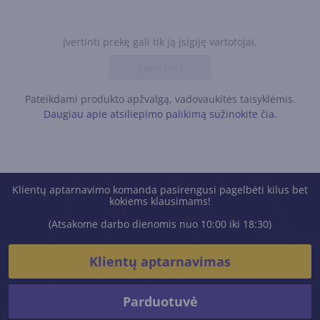
Įvertinti prekę gali tik ją įsigiję vartotojai.
Įvertinti
Pateikdami produkto apžvalgą, vadovaukitės taisyklėmis.
Daugiau apie atsiliepimo palikimą sužinokite čia.
Klientų aptarnavimo komanda pasirengusi pagelbėti kilus bet
kokiems klausimams!
(Atsakome darbo dienomis nuo 10:00 iki 18:30)
Klientų aptarnavimas
Parduotuvė