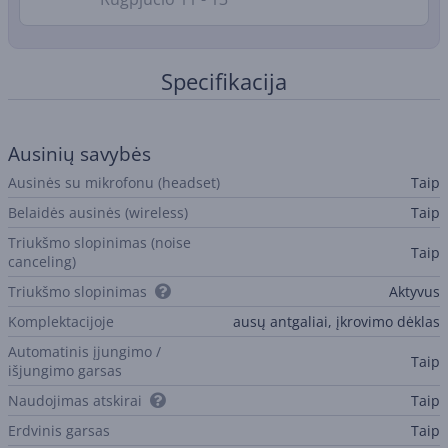
Specifikacija
Ausinių savybės
Ausinės su mikrofonu (headset)
Taip
Belaidės ausinės (wireless)
Taip
Triukšmo slopinimas (noise
Taip
canceling)
Triukšmo slopinimas
Aktyvus
Komplektacijoje
ausų antgaliai, įkrovimo dėklas
Automatinis įjungimo /
Taip
išjungimo garsas
Naudojimas atskirai
Taip
Erdvinis garsas
Taip