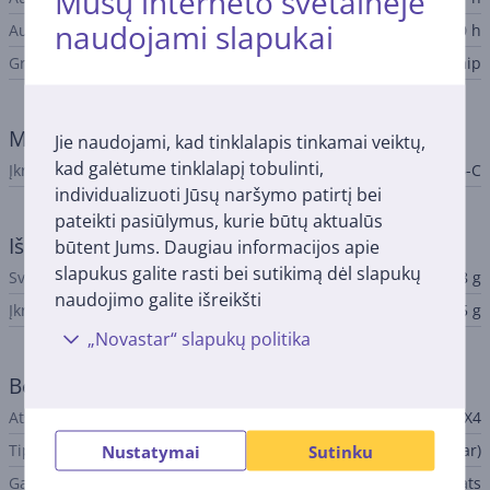
Mūsų interneto svetainėje
naudojami slapukai
Ausinių dėklo baterija
30 h
Greitasis krovimas
Taip
Maitinimas
Jie naudojami, kad tinklalapis tinkamai veiktų,
kad galėtume tinklalapį tobulinti,
Įkrovimo sąsaja
USB-C
individualizuoti Jūsų naršymo patirtį bei
pateikti pasiūlymus, kurie būtų aktualūs
Išmatavimai
būtent Jums. Daugiau informacijos apie
slapukus galite rasti bei sutikimą dėl slapukų
Svoris
5,78 g
naudojimo galite išreikšti
Įkrovimo dėklu svoris
49,75 g
„Novastar“ slapukų politika
Bendri parametrai
Atsparumo klasė (IP)
IPX4
Tipas
Nustatymai
Sutinku
Įkišamos į ausis (in-ear)
Gamintojas
Beats