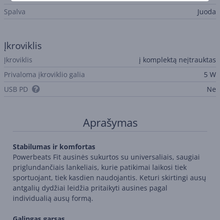
Spalva
Juoda
Įkroviklis
Įkroviklis
į komplektą neįtrauktas
Privaloma įkroviklio galia
5 W
USB PD
Ne
Aprašymas
Stabilumas ir komfortas
Powerbeats Fit ausinės sukurtos su universaliais, saugiai
priglundančiais lankeliais, kurie patikimai laikosi tiek
sportuojant, tiek kasdien naudojantis. Keturi skirtingi ausų
antgalių dydžiai leidžia pritaikyti ausines pagal
individualią ausų formą.
Galingas garsas