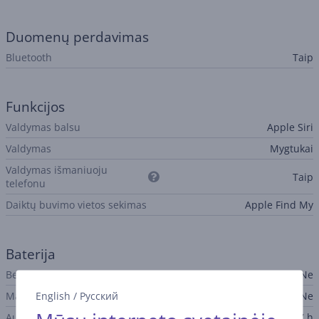
Duomenų perdavimas
Bluetooth
Taip
Funkcijos
Valdymas balsu
Apple Siri
Valdymas
Mygtukai
Valdymas išmaniuoju
Taip
telefonu
Daiktų buvimo vietos sekimas
Apple Find My
Baterija
Belaidis įkrovimas
Ne
English
/
Русский
MagSafe
Ne
Ausinių baterija
7 h