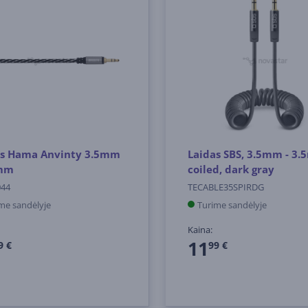
as Hama Anvinty 3.5mm
Laidas SBS, 3.5mm - 3.
5mm
coiled, dark gray
044
TECABLE35SPIRDG
me sandėlyje
Turime sandėlyje
Kaina:
11
9 €
99 €