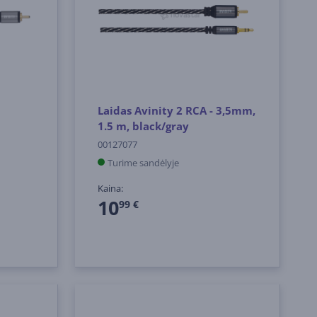
Laidas Avinity 2 RCA - 3,5mm,
1.5 m, black/gray
00127077
Turime sandėlyje
Kaina:
10
99 €