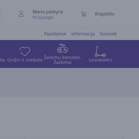
Mano paskyra
Krepšelis
Prisijungti
Pasiūlymai
Informacija
Susisiek
Žaidimų konsolės,
ika
Grožis ir sveikata
Laisvalaikis
Žaidimai