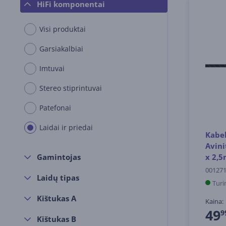
HiFi komponentai
Visi produktai
Garsiakalbiai
Imtuvai
Stereo stiprintuvai
Patefonai
Laidai ir priedai
Kabel
Avini
x 2,
Gamintojas
00127
Laidų tipas
Turi
Kištukas A
Kaina:
49
9
Kištukas B