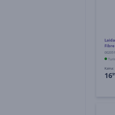
Laida
Fibre
00205
Turi
Kaina:
16
9