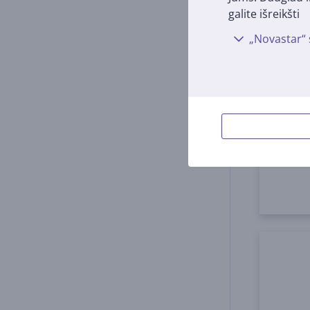
galite išreikšti
„Novastar“ 
Laida
Speed
gray
00205
Turi
Kaina:
16
9