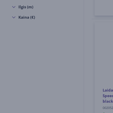
Ilgis (m)
Kaina (€)
Laida
Speed
black
00205