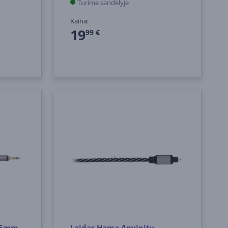
Turime sandėlyje
Kaina:
19
99 €
.5mm,
Laidas Hama Anvinity,