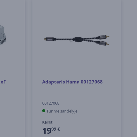
3xF
Adapteris Hama 00127068
00127068
Turime sandėlyje
Kaina:
19
99 €