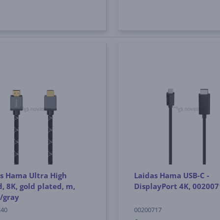
s Hama Ultra High
Laidas Hama USB-C -
, 8K, gold plated, m,
DisplayPort 4K, 002007
/gray
240
00200717