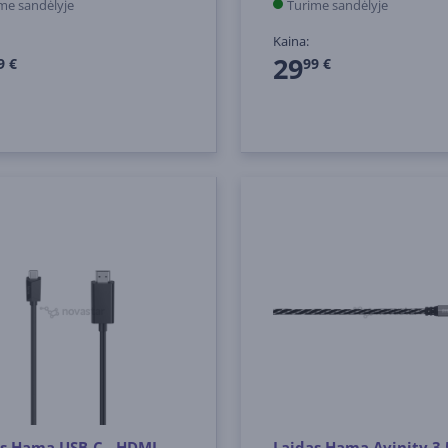
me sandėlyje
Turime sandėlyje
Kaina:
29
9 €
99 €
s Hama USB-C - HDMI,
Laidas Hama Avinity 3