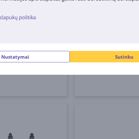
slapukų politika
s Hama Ultra High
Laidas Hama High Speed 
, 8K, gold-plated, 1 m,
HDMI 2.0b - HDMI micro
m
238
00205016
me sandėlyje
Turime sandėlyje
Nustatymai
Sutinku
Kaina:
19
9 €
99 €