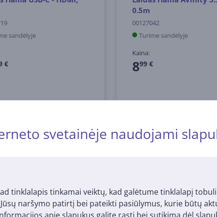
0.5m
719
00127042
me sandėlyje
Turime sandėlyje
Kaina:
8
9 €
99 €
erneto svetainėje naudojami slapu
ad tinklalapis tinkamai veiktų, kad galėtume tinklalapį tobuli
i Jūsų naršymo patirtį bei pateikti pasiūlymus, kurie būtų ak
nformacijos apie slapukus galite rasti bei sutikimą dėl sla