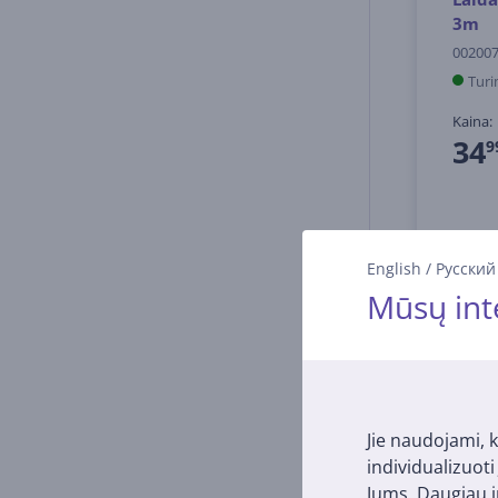
3m
00200
Turi
Kaina:
34
9
English
/
Русский
Mūsų int
Jie naudojami, k
individualizuot
Jums. Daugiau i