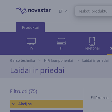
LT
Produktai
TV
IT
Telefonai
G
Garso technika
HiFi komponentai
Laidai ir priedai
Laidai ir priedai
Filtruoti
(75)
Eiliškumas
Akcijos