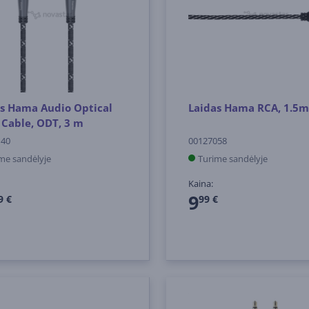
s Hama Audio Optical
Laidas Hama RCA, 1.5m
 Cable, ODT, 3 m
140
00127058
me sandėlyje
Turime sandėlyje
Kaina:
9
9 €
99 €