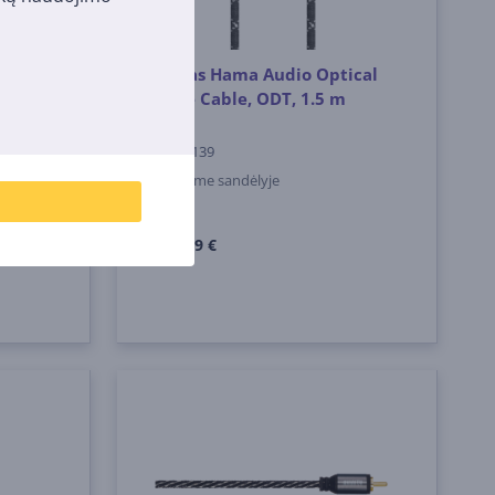
​​
Laidas Hama Audio Optical
, 1,5
Fibre Cable, ODT, 1.5 m
00205139
Turime sandėlyje
Kaina:
12
99 €