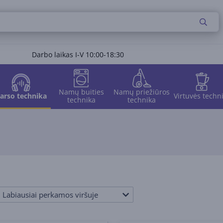
Darbo laikas I-V 10:00-18:30
Namų buities
Namų priežiūros
arso technika
Virtuvės techn
technika
technika
Labiausiai perkamos viršuje