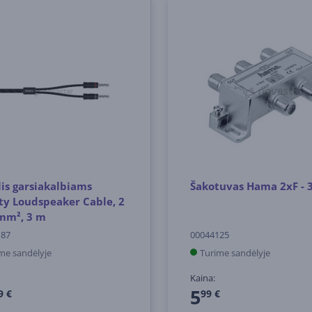
is garsiakalbiams
Šakotuvas Hama 2xF - 
ty Loudspeaker Cable, 2
5mm², 3 m
187
00044125
me sandėlyje
Turime sandėlyje
Kaina:
5
9 €
99 €