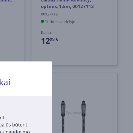
optinis, 1.5m, 00127112
00127112
Turime sandėlyje
Kaina:
12
99 €
kai
nti,
tualūs būtent
pukų naudojimo