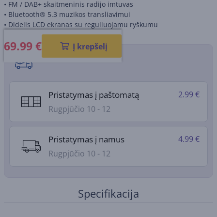
• FM / DAB+ skaitmeninis radijo imtuvas
• Bluetooth® 5.3 muzikos transliavimui
• Didelis LCD ekranas su reguliuojamu ryškumu
69.99
€
Į krepšelį
Pristatymo būdai
Pristatymas į paštomatą
2.99 €
Rugpjūčio 10 - 12
Pristatymas į namus
4.99 €
Rugpjūčio 10 - 12
Specifikacija