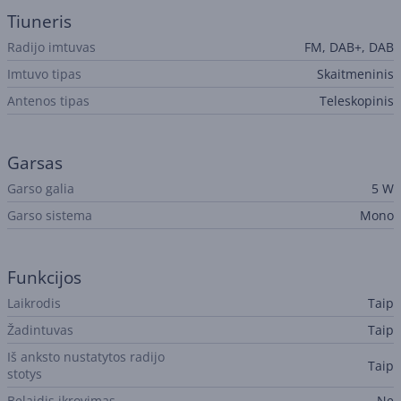
Tiuneris
Radijo imtuvas
FM, DAB+, DAB
Imtuvo tipas
Skaitmeninis
Antenos tipas
Teleskopinis
Garsas
Garso galia
5 W
Garso sistema
Mono
Funkcijos
Laikrodis
Taip
Žadintuvas
Taip
Iš anksto nustatytos radijo
Taip
stotys
Belaidis įkrovimas
Ne