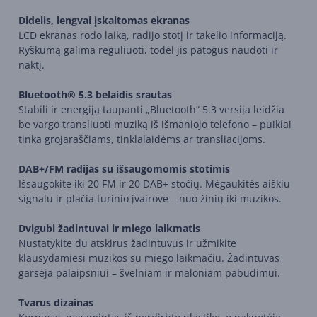
Didelis, lengvai įskaitomas ekranas
LCD ekranas rodo laiką, radijo stotį ir takelio informaciją.
Ryškumą galima reguliuoti, todėl jis patogus naudoti ir
naktį.
Bluetooth® 5.3 belaidis srautas
Stabili ir energiją taupanti „Bluetooth“ 5.3 versija leidžia
be vargo transliuoti muziką iš išmaniojo telefono – puikiai
tinka grojaraščiams, tinklalaidėms ar transliacijoms.
DAB+/FM radijas su išsaugomomis stotimis
Išsaugokite iki 20 FM ir 20 DAB+ stočių. Mėgaukitės aiškiu
signalu ir plačia turinio įvairove – nuo žinių iki muzikos.
Dvigubi žadintuvai ir miego laikmatis
Nustatykite du atskirus žadintuvus ir užmikite
klausydamiesi muzikos su miego laikmačiu. Žadintuvas
garsėja palaipsniui – švelniam ir maloniam pabudimui.
Tvarus dizainas