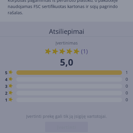
Korpusas pagamintas iš perdirbto plastiko, o pakuotėje
naudojamas FSC sertifikuotas kartonas ir sojų pagrindo
rašalas.
Atsiliepimai
Įvertinimas
(1)
5,0
1
5
0
4
0
3
0
2
0
1
Įvertinti prekę gali tik ją įsigiję vartotojai.
Įvertinti