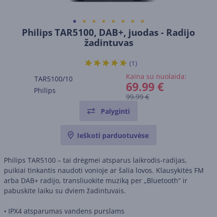
Philips TAR5100, DAB+, juodas - Radijo
žadintuvas
(1)
Kaina su nuolaida:
TAR5100/10
69.99 €
Philips
99.99 €
Palyginti
Ieškoti parduotuvėse
Philips TAR5100 – tai drėgmei atsparus laikrodis-radijas,
puikiai tinkantis naudoti vonioje ar šalia lovos. Klausykitės FM
arba DAB+ radijo, transliuokite muziką per „Bluetooth“ ir
pabuskite laiku su dviem žadintuvais.
• IPX4 atsparumas vandens purslams