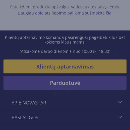
Pateikdami produkto apžvalgą, vadovaukitės taisyklėmis.
Daugiau apie atsiliepimo palikimą sužinokite čia.
Klientų aptarnavimo komanda pasirengusi pagelbėti kilus bet
kokiems klausimams!
(Atsakome darbo dienomis nuo 10:00 iki 18:30)
Klientų aptarnavimas
Parduotuvė
APIE NOVASTAR
PASLAUGOS