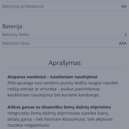
Baterijos pridedamos
Ne
Baterija
Baterijų kiekis
2
Baterijos tipas
AAA
Aprašymas
Atsparus vandeniui – kasdieniam naudojimui
IPX4 apsauga nuo vandens purslų leidžia saugiai naudoti
radiją vonioje ar virtuvėje – puikus pasirinkimas
kasdieniam naudojimui bet kuriame kambaryje.
Aiškus garsas su dinamišku žemų dažnių stiprinimu
Integruotas žemų dažnių stiprintuvas suteikia švarų,
detalų garsą – tiek foniniam klausymuisi, tiek aktyviam
muzikos mėgavimuisi.