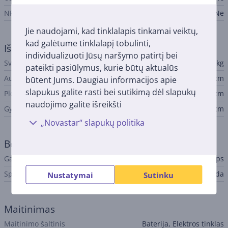
NFC
Ne
Jie naudojami, kad tinklalapis tinkamai veiktų,
kad galėtume tinklalapį tobulinti,
Išmatavimai
individualizuoti Jūsų naršymo patirtį bei
Svoris
0,57 kg
pateikti pasiūlymus, kurie būtų aktualūs
Aukštis
16,08 cm
būtent Jums. Daugiau informacijos apie
slapukus galite rasti bei sutikimą dėl slapukų
Plotis
10,1 cm
naudojimo galite išreikšti
Gylis
9,9 cm
„Novastar“ slapukų politika
Bendri parametrai
Gamintojas
Philips
Spalva
Juoda
Nustatymai
Sutinku
Maitinimas
Maitinimo šaltinis
Baterija, Elektros tinklas