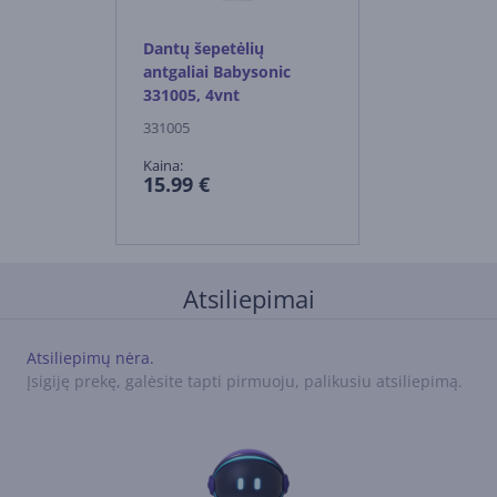
Dantų šepetėlių
antgaliai Babysonic
331005, 4vnt
331005
Kaina:
15.99 €
Atsiliepimai
Atsiliepimų nėra.
Įsigiję prekę, galėsite tapti pirmuoju, palikusiu atsiliepimą.