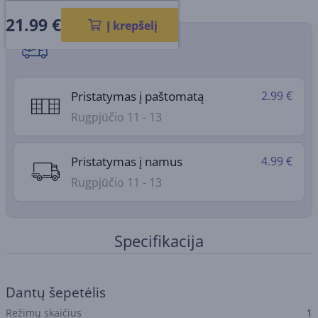
21.99
€
Į krepšelį
Pristatymo būdai
Pristatymas į paštomatą
2.99 €
Rugpjūčio 11 - 13
Pristatymas į namus
4.99 €
Rugpjūčio 11 - 13
Specifikacija
Dantų šepetėlis
Režimų skaičius
1