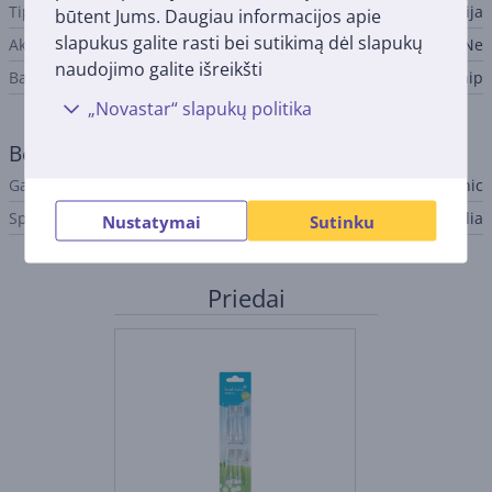
Tipas
baterija
būtent Jums. Daugiau informacijos apie
slapukus galite rasti bei sutikimą dėl slapukų
Akumuliatoriaus indikatorius
Ne
naudojimo galite išreikšti
Baterijos pridedamos
Taip
„Novastar“ slapukų politika
Bendri parametrai
Gamintojas
BabySonic
Spalva
Balta, Žalia
Nustatymai
Sutinku
Priedai