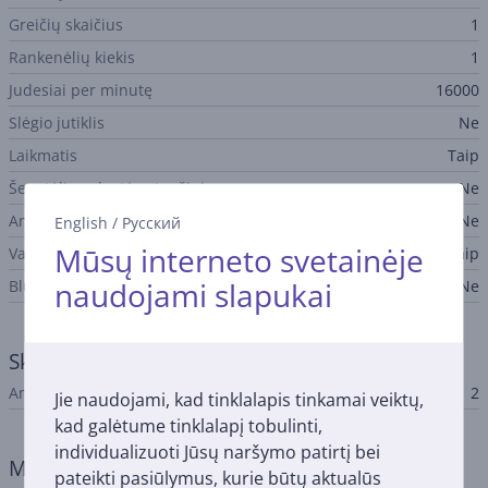
Greičių skaičius
1
Rankenėlių kiekis
1
Judesiai per minutę
16000
Slėgio jutiklis
Ne
Laikmatis
Taip
Šepetėlio galvutės atpažinimas
Ne
Antgalio pakeitimo priminimas
Ne
English
/
Русский
Mūsų interneto svetainėje
Vaikų dizainas
Taip
naudojami slapukai
Bluetooth
Ne
Skutimo galvutės
Antgalių kiekis rinkinyje
2
Jie naudojami, kad tinklalapis tinkamai veiktų,
kad galėtume tinklalapį tobulinti,
individualizuoti Jūsų naršymo patirtį bei
Maitinimas
pateikti pasiūlymus, kurie būtų aktualūs