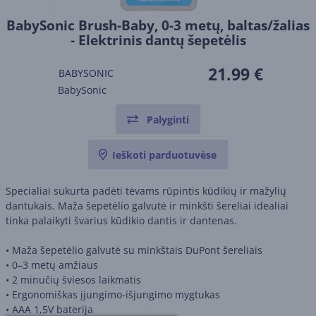
BabySonic Brush-Baby, 0-3 metų, baltas/žalias
- Elektrinis dantų šepetėlis
21.99 €
BABYSONIC
BabySonic
Palyginti
Ieškoti parduotuvėse
Specialiai sukurta padėti tėvams rūpintis kūdikių ir mažylių
dantukais. Maža šepetėlio galvutė ir minkšti šereliai idealiai
tinka palaikyti švarius kūdikio dantis ir dantenas.
• Maža šepetėlio galvutė su minkštais DuPont šereliais
• 0–3 metų amžiaus
• 2 minučių šviesos laikmatis
• Ergonomiškas įjungimo-išjungimo mygtukas
• AAA 1,5V baterija