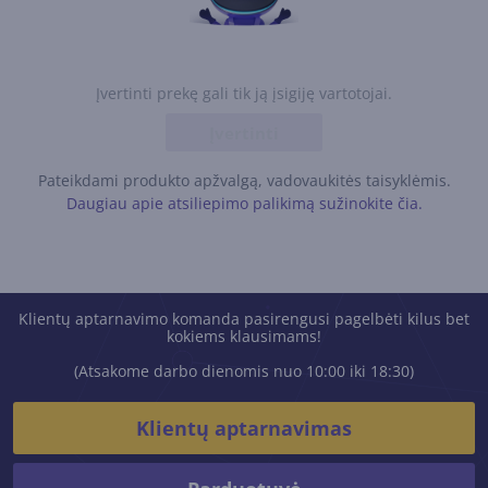
Įvertinti prekę gali tik ją įsigiję vartotojai.
Įvertinti
Pateikdami produkto apžvalgą, vadovaukitės taisyklėmis.
Daugiau apie atsiliepimo palikimą sužinokite čia.
Klientų aptarnavimo komanda pasirengusi pagelbėti kilus bet
kokiems klausimams!
(Atsakome darbo dienomis nuo 10:00 iki 18:30)
Klientų aptarnavimas