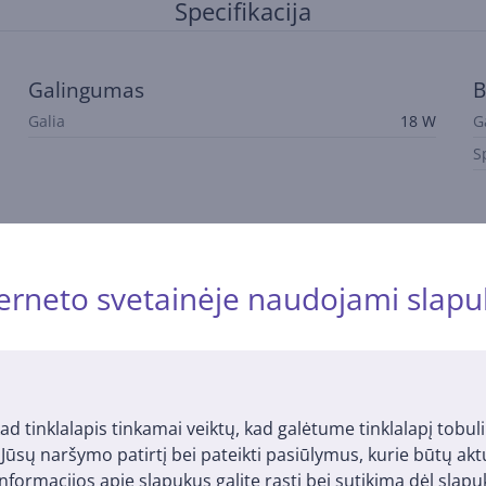
Specifikacija
Galingumas
B
Galia
18 W
G
S
erneto svetainėje naudojami slapu
Aprašymas
ro kėdėms su pakankamu sėdimosios dalies ir atlošo gyliu
ad tinklalapis tinkamai veiktų, kad galėtume tinklalapį tobuli
m naudojimui
i Jūsų naršymo patirtį bei pateikti pasiūlymus, kurie būtų ak
nformacijos apie slapukus galite rasti bei sutikimą dėl sla