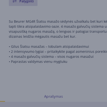
Palyginti
Su Beurer MG4R Šiatsu masažo sėdynės užvalkalu bet kuri kė
tapti tikra atsipalaidavimo oaze. 4 masažo galvučių sistema u
visapusišką nugaros masažą, o lengvas ir patogiai transport
dizainas leidžia mėgautis masažu bet kur.
• Gilus Šiatsu masažas – tobulam atsipalaidavimui
• 2 intensyvumo lygiai – pritaikykite pagal asmeninius poreik
• 4 masažo galvučių sistema – visos nugaros masažui
• Paprastas valdymas vienu mygtuku
Aprašymas