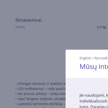
Išmatavimai
Svoris
2,6 kg
English
/
Русский
Mūsų int
• Stilingas dizainas ir aukštos kokybės medžiagos
• LED indikatorius – rodo pasirinkto intensyvumo lygį
• Itin plonas atlošas – tinka visoms kėdėms, sofoms, biu
Jie naudojami, k
• Ypač lengvas sėdynės užvalkalas – patogiam ir lengva
individualizuot
• Lankstūs tvirtinimo dirželiai – stabilumui užtikrinti
Jums. Daugiau i