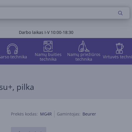
Darbo laikas I-V 10:00-18:30
Namų buities
Namų priežiūros
arso technika
Virtuvės techn
technika
technika
u+, pilka
Prekės kodas:
MG4R
Gamintojas:
Beurer