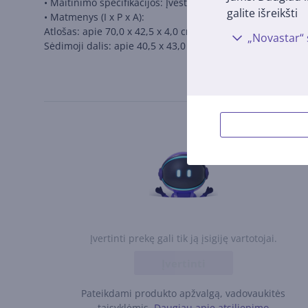
• Maitinimo specifikacijos: Įvestis: 100-240 V~ 50/60 Hz; 1
galite išreikšti
• Matmenys (I x P x A):
Atlošas: apie 70,0 x 42,5 x 4,0 cm
„Novastar“ 
Sėdimoji dalis: apie 40,5 x 43,0 x 3,0 cm
Įvertinti prekę gali tik ją įsigiję vartotojai.
Įvertinti
Pateikdami produkto apžvalgą, vadovaukitės
taisyklėmis.
Daugiau apie atsiliepimo