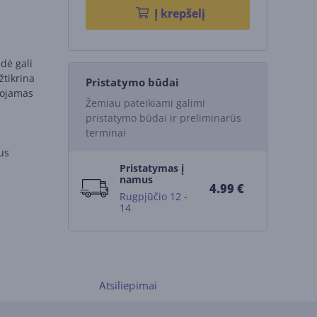
Į krepšelį
dė gali
žtikrina
Pristatymo būdai
uojamas
Žemiau pateikiami galimi
pristatymo būdai ir preliminarūs
terminai
ius
Pristatymas į
namus
4.99 €
Rugpjūčio 12 -
14
Atsiliepimai