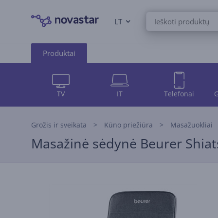
LT
Produktai
TV
IT
Telefonai
G
Grožis ir sveikata
Kūno priežiūra
Masažuokliai
Masažinė sėdynė Beurer Shiats