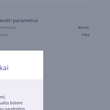
endri parametrai
amintojas
Beurer
palva
Pilka
kai
nti,
tualūs būtent
pukų naudojimo