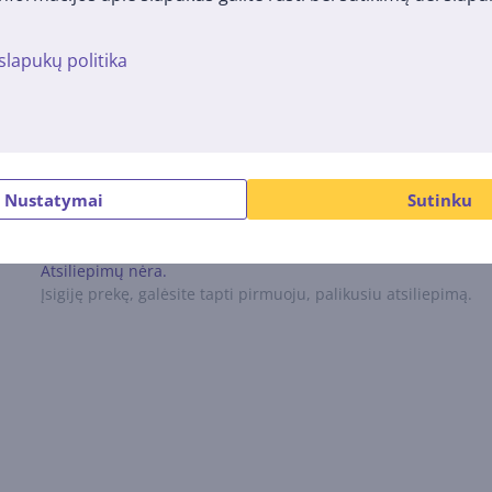
8 W
slapukų politika
Atsiliepimai
Nustatymai
Sutinku
Atsiliepimų nėra.
Įsigiję prekę, galėsite tapti pirmuoju, palikusiu atsiliepimą.