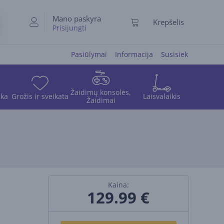
Mano paskyra
Krepšelis
Prisijungti
Pasiūlymai
Informacija
Susisiek
Žaidimų konsolės,
ika
Grožis ir sveikata
Laisvalaikis
Žaidimai
Kaina:
129.99
€