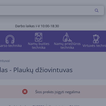
Darbo laikas I-V 10:00-18:30
Namų buities
Namų priežiūros
arso technika
Virtuvės techn
technika
technika
intuvai
as - Plaukų džiovintuvas
Šios prekės įsigyti negalima