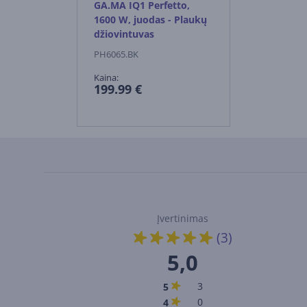
GA.MA IQ1 Perfetto,
1600 W, juodas - Plaukų
džiovintuvas
PH6065.BK
Kaina:
199.99 €
Įvertinimas
(3)
5,0
3
5
0
4