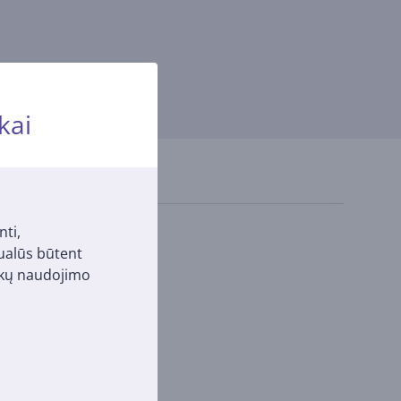
kai
nti,
tualūs būtent
pukų naudojimo
fetto, 2