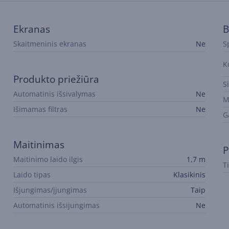
Ekranas
B
Skaitmeninis ekranas
Ne
S
K
Produkto priežiūra
S
Automatinis išsivalymas
Ne
M
Išimamas filtras
Ne
G
Maitinimas
P
Maitinimo laido ilgis
1,7 m
T
Laido tipas
Klasikinis
Išjungimas/įjungimas
Taip
Automatinis išsijungimas
Ne