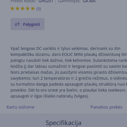
Prekės kodas:
GH0201
Gamintojas:
GA.MA
(3)
Palyginti
Ypač lengvas DC variklis ir tylus veikimas, derinami su itin
kompaktišku dizainu, daro EOLIC MINI plaukų džiovintuvą iti
patogiu naudoti tiek dažnai, tiek kelionėse. Sulankstoma ran
leidžia jį dar labiau sumažinti ir lengvai pasiimti su savimi be
Nors prietaisas mažas, jis pasižymi visomis įprasto džiovintu
savybėmis: turi 2 temperatūros ir 2 greičio režimus, o vidinės
su turmalino danga padeda apsaugoti plaukų struktūrą nuo 
poveikio. Dėl to oro srovė yra švelni, o plaukai lieka sveikesni,
apsaugoti ir ilgai išlaiko natūralų žvilgesį.
Kartu siūlome
Panašios prekės
Specifikacija