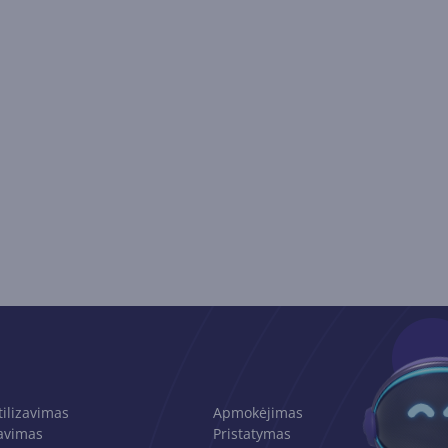
tilizavimas
Apmokėjimas
avimas
Pristatymas