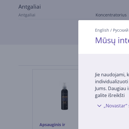
Antgaliai
Antgaliai
Koncentratorius
English
/
Русский
Mūsų int
Jie naudojami, k
individualizuot
Jums. Daugiau i
galite išreikšti
„Novastar“ 
Apsauginis ir
GA.MA Kerat