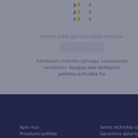
0
3
0
2
0
1
Įvertinti prekę gali tik ją įsigiję vartotojai.
Įvertinti
Pateikdami produkto apžvalgą, vadovaukitės
taisyklėmis.
Daugiau apie atsiliepimo
palikimą sužinokite čia.
Apie mus
Senos technikos u
Privatumo politika
Garantinis aptarn