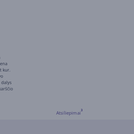
n
kena
t kur.
vo
 dalys
karščio
Atsiliepimai