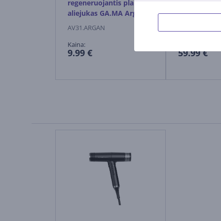
regeneruojantis plaukų
150-230 °C, 
aliejukas GA.MA Argan
- Plaukų tie
Oil
AV31.ARGAN
GI3032
Kaina:
Kaina:
9.99 €
59.99 €