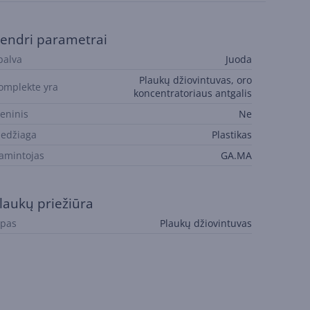
endri parametrai
palva
Juoda
Plaukų džiovintuvas, oro
omplekte yra
koncentratoriaus antgalis
ieninis
Ne
edžiaga
Plastikas
amintojas
GA.MA
laukų priežiūra
ipas
Plaukų džiovintuvas