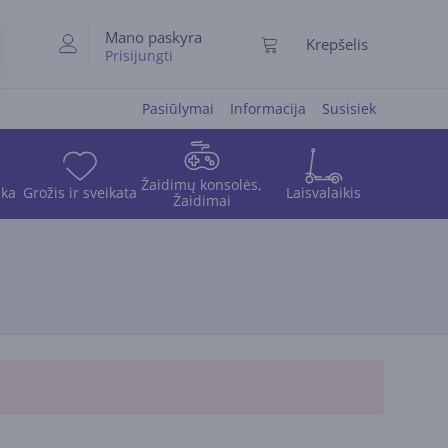
Mano paskyra
Krepšelis
Prisijungti
Pasiūlymai
Informacija
Susisiek
Žaidimų konsolės,
ika
Grožis ir sveikata
Laisvalaikis
Žaidimai