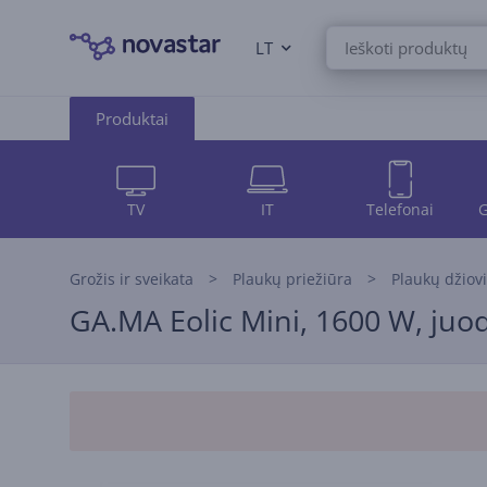
LT
Produktai
TV
IT
Telefonai
G
Grožis ir sveikata
Plaukų priežiūra
Plaukų džiov
GA.MA Eolic Mini, 1600 W, juod