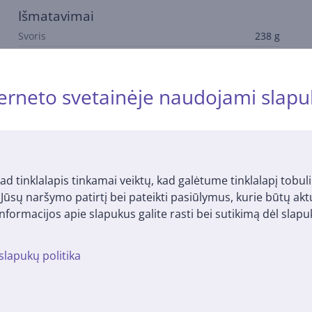
Išmatavimai
Svoris
238 g
erneto svetainėje naudojami slapu
Suderinamos prekės
ad tinklalapis tinkamai veiktų, kad galėtume tinklalapį tobuli
i Jūsų naršymo patirtį bei pateikti pasiūlymus, kurie būtų ak
nformacijos apie slapukus galite rasti bei sutikimą dėl sla
slapukų politika
ion X-Wide,
GA.MA Oxy-Active,
GA.MA IQ Per