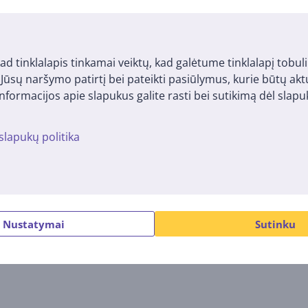
c Pro, smėlio
Beurer, 160-200°C,
aukų
rožinis - Belaidis plaukų
ad tinklalapis tinkamai veiktų, kad galėtume tinklalapį tobuli
tiesintuvas
i Jūsų naršymo patirtį bei pateikti pasiūlymus, kurie būtų ak
HS20
nformacijos apie slapukus galite rasti bei sutikimą dėl sla
Kaina:
65.99 €
slapukų politika
Panašios prekės
Nustatymai
Sutinku