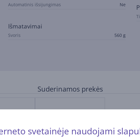
Automatinis išsijungimas
Ne
P
T
Išmatavimai
Svoris
560 g
Suderinamos prekės
erneto svetainėje naudojami slapu