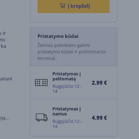
Į krepšelį
 ir
Pristatymo būdai
ymo
Žemiau pateikiami galimi
arba
pristatymo būdai ir preliminarūs
terminai
Pristatymas į
aitant
paštomatą
2.99 €
Rugpjūčio 12 -
14
Pristatymas į
namus
4.99 €
iją
Rugpjūčio 12 -
14