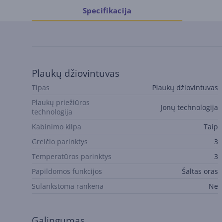
Specifikacija
Plaukų džiovintuvas
Tipas
Plaukų džiovintuvas
Plaukų priežiūros
Jonų technologija
technologija
Kabinimo kilpa
Taip
Greičio parinktys
3
Temperatūros parinktys
3
Papildomos funkcijos
Šaltas oras
Sulankstoma rankena
Ne
Galingumas