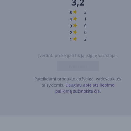
3,2
2
5
1
4
0
3
0
2
2
1
Įvertinti prekę gali tik ją įsigiję vartotojai.
Įvertinti
Pateikdami produkto apžvalgą, vadovaukitės
taisyklėmis.
Daugiau apie atsiliepimo
palikimą sužinokite čia.