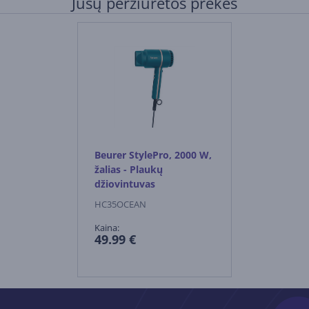
Jūsų peržiūrėtos prekės
Beurer StylePro, 2000 W,
žalias - Plaukų
džiovintuvas
HC35OCEAN
Kaina:
49.99 €