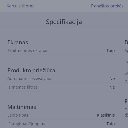
Kartu siūlome
Panašios prekės
Specifikacija
Ekranas
B
Skaitmeninis ekranas
Taip
S
K
Produkto priežiūra
S
Automatinis išsivalymas
Ne
G
Išimamas filtras
Ne
F
Maitinimas
F
Laido tipas
Klasikinis
d
Išjungimas/įjungimas
Taip