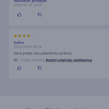
Novastar pirkėjas
2024-06-18 13:09
Indra
2023-09-06 08:28
Gera prekė, esu patenkinta pirkiniu.
Rodyti vertimą
Rodyti originalų atsiliepimą