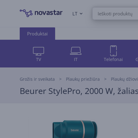
LT
Produktai
TV
IT
Telefonai
G
Grožis ir sveikata
Plaukų priežiūra
Plaukų džiov
Beurer StylePro, 2000 W, žalia