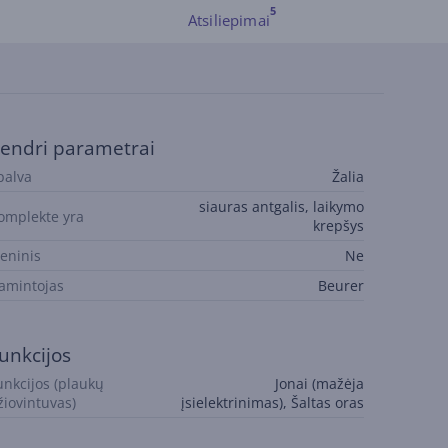
Atsiliepimai
endri parametrai
palva
Žalia
siauras antgalis, laikymo
omplekte yra
krepšys
ieninis
Ne
amintojas
Beurer
unkcijos
unkcijos (plaukų
Jonai (mažėja
žiovintuvas)
įsielektrinimas), Šaltas oras