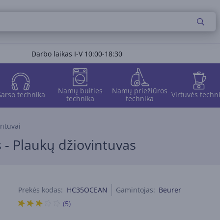
Darbo laikas I-V 10:00-18:30
Namų buities
Namų priežiūros
arso technika
Virtuvės techn
technika
technika
intuvai
s - Plaukų džiovintuvas
Prekės kodas:
HC35OCEAN
Gamintojas:
Beurer
(5)