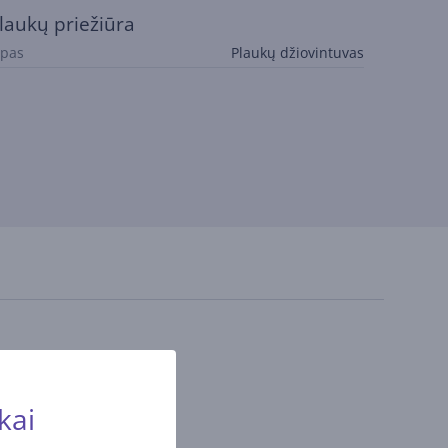
laukų priežiūra
ipas
Plaukų džiovintuvas
kai