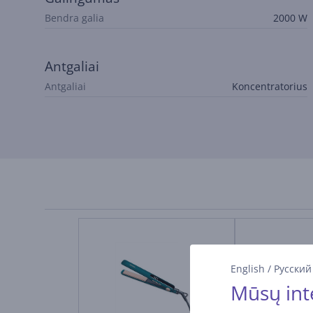
Bendra galia
2000 W
Antgaliai
Antgaliai
Koncentratorius
English
/
Русский
Mūsų int