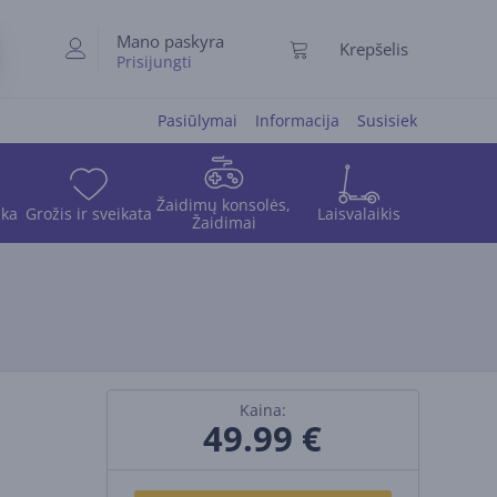
Mano paskyra
Krepšelis
Prisijungti
Pasiūlymai
Informacija
Susisiek
Žaidimų konsolės,
ika
Grožis ir sveikata
Laisvalaikis
Žaidimai
Kaina:
49.99
€