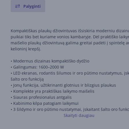
Palyginti
Kompaktiškas plaukų džiovintuvas išsiskiria moderniu dizainu
puikiai tiks bet kuriame vonios kambaryje. Dėl praktiško laik
maišelio plaukų džiovintuvą galima greitai padėti į spintelę 
kelioninį krepšį.
• Modernus dizainas kompaktiško dydžio
• Galingumas: 1600–2000 W
• LED ekranas, rodantis šilumos ir oro pūtimo nustatymus, įsk
šalto oro funkciją
• Jonų funkcija, užtikrinanti glotnius ir blizgius plaukus
• Komplekte yra praktiškas laikymo maišelis
• Siauras profesionalus antgalis
• Kabinimo kilpa patogiam laikymui
• 3 šildymo ir oro pūtimo nustatymai, įskaitant šalto oro funkc
• Produkto matmenys (IxPxA): 13,1 x 8,5 x 28,6 cm
Skaityti daugiau