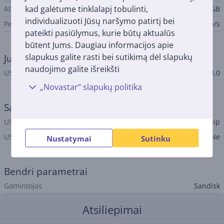
kad galėtume tinklalapį tobulinti,
Atminties talpa.
64 GB
individualizuoti Jūsų naršymo patirtį bei
Perdavimo sparta
150 Mb/s
pateikti pasiūlymus, kurie būtų aktualūs
būtent Jums. Daugiau informacijos apie
slapukus galite rasti bei sutikimą dėl slapukų
Jungtis
naudojimo galite išreikšti
USB standartas
USB 3.0
„Novastar“ slapukų politika
Sąsajos
USB-A
Taip
USB-C
Ne
Nustatymai
Sutinku
Bendri parametrai
Gamintojas
Sandisk
Atsiliepimai