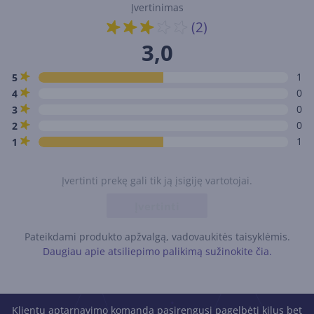
Įvertinimas
(2)
3,0
1
5
0
4
0
3
0
2
1
1
Įvertinti prekę gali tik ją įsigiję vartotojai.
Įvertinti
Pateikdami produkto apžvalgą, vadovaukitės taisyklėmis.
Daugiau apie atsiliepimo palikimą sužinokite čia.
Klientų aptarnavimo komanda pasirengusi pagelbėti kilus bet