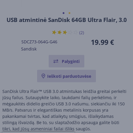
USB atmintinė SanDisk 64GB Ultra Flair, 3.0
(2)
19.99 €
SDCZ73-064G-G46
Sandisk
Palyginti
Ieškoti parduotuvėse
SanDisk Ultra Flair™ USB 3.0 atmintukas leidžia greitai perkelti
jūsų failus. Sutaupykite laiko, laukdami failų perkėlimo, ir
mėgaukitės didelio greičio USB 3.0 našumu, siekiančiu iki 150
MB/s. Patvarus ir elegantiškas metalinis korpusas yra
pakankamai tvirtas, kad atlaikytų smūgius, išlaikydamas
stilingą išvaizdą. Be to, su slaptažodžio apsauga galite būti
tikri, kad jūsų asmeniniai failai išliks saugūs.