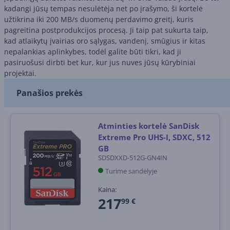
kadangi jūsų tempas nesulėtėja net po įrašymo, ši kortelė
užtikrina iki 200 MB/s duomenų perdavimo greitį, kuris
pagreitina postprodukcijos procesą. Ji taip pat sukurta taip,
kad atlaikytų įvairias oro sąlygas, vandenį, smūgius ir kitas
nepalankias aplinkybes, todėl galite būti tikri, kad ji
pasiruošusi dirbti bet kur, kur jus nuves jūsų kūrybiniai
projektai.
Panašios prekės
Atminties kortelė SanDisk
Extreme Pro UHS-I, SDXC, 512
GB
SDSDXXD-512G-GN4IN
Turime sandėlyje
Kaina:
217
99 €