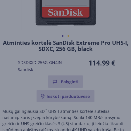
Atminties kortelė SanDisk Extreme Pro UHS-I,
SDXC, 256 GB, black
114.99 €
SDSDXXD-256G-GN4IN
Sandisk
Palyginti
Ieškoti parduotuvėse
™
Mūsų galingiausia SD
UHS-I atminties kortelė suteikia
našumą, kuris įkvepia kūrybiškumą. Su iki 140 MB/s įrašymo
greičiu ir UHS greičio klasės 3 (U3) standartu, ji leidžia fiksuoti
įspūdingą aukštos raiškos, sklandų 4K UHD vaizdo įrašą. Be to,