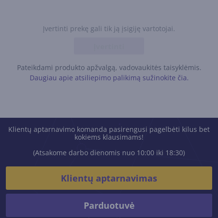
Įvertinti prekę gali tik ją įsigiję vartotojai.
Įvertinti
Pateikdami produkto apžvalgą, vadovaukitės taisyklėmis.
Daugiau apie atsiliepimo palikimą sužinokite čia.
Klientų aptarnavimo komanda pasirengusi pagelbėti kilus bet
kokiems klausimams!
(Atsakome darbo dienomis nuo 10:00 iki 18:30)
Klientų aptarnavimas
Parduotuvė