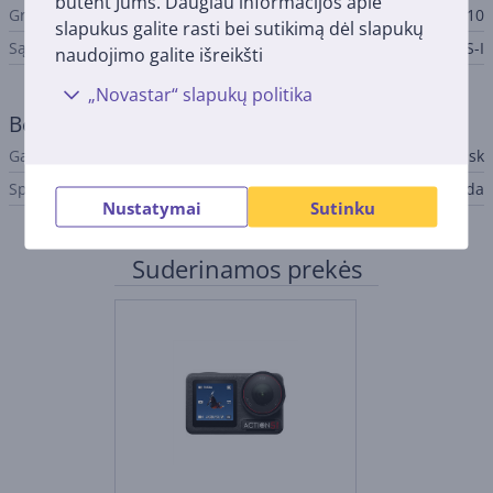
būtent Jums. Daugiau informacijos apie
Greičio klasė
U3, V30, Class 10
slapukus galite rasti bei sutikimą dėl slapukų
Sąsaja
UHS-I
naudojimo galite išreikšti
„Novastar“ slapukų politika
Bendri parametrai
Gamintojas
Sandisk
Spalva
Juoda
Nustatymai
Sutinku
Suderinamos prekės