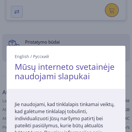
Pristatymo būdai
English
/
Русский
Mūsų interneto svetainėje
Specifikacija
naudojami slapukai
Atmintis / kietasis diskas
Laikmenos tipas
Atminties kortelė
Jie naudojami, kad tinklalapis tinkamai veiktų,
Atminties talpa.
256 GB
kad galėtume tinklalapį tobulinti,
individualizuoti Jūsų naršymo patirtį bei
Atminties kortelės tipas
SDXC
pateikti pasiūlymus, kurie būtų aktualūs
Perdavimo sparta
140 Mb/s