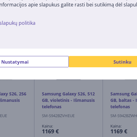
nformacijos apie slapukus galite rasti bei sutikimą dėl sla
slapukų politika
Suderinamos prekės
Nustatymai
Sutinku
axy S26, 256
Samsung Galaxy S26, 512
Samsung Gal
 Išmanusis
GB, violetinis - Išmanusis
GB, baltas -
telefonas
telefonas
EUE
SM-S942BZVHEUE
SM-S942BZW
Kaina:
Kaina:
1169 €
1169 €