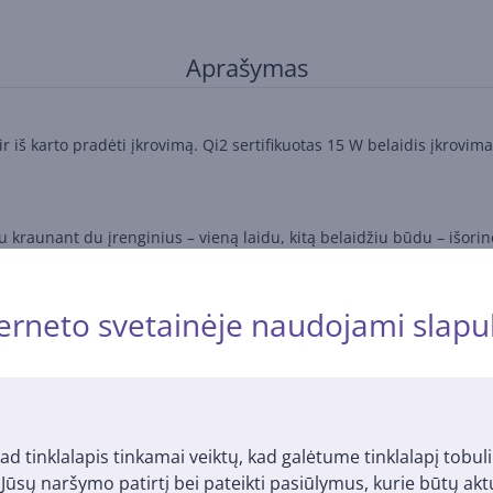
Aprašymas
į ir iš karto pradėti įkrovimą. Qi2 sertifikuotas 15 W belaidis įkrovi
 kraunant du įrenginius – vieną laidu, kitą belaidžiu būdu – išorinė 
erneto svetainėje naudojami slapu
pakankamai energijos kasdieniam naudojimui, kelionėms ar darbui, k
giniu tiek vertikalioje, tiek horizontalioje padėtyje, kol jis kraunam
ad tinklalapis tinkamai veiktų, kad galėtume tinklalapį tobuli
axy S25 seriją, Galaxy Z Fold7, Z Flip7, Galaxy S26 seriją ir naujes
i Jūsų naršymo patirtį bei pateikti pasiūlymus, kurie būtų ak
intas optimalus įkrovimo efektyvumas.