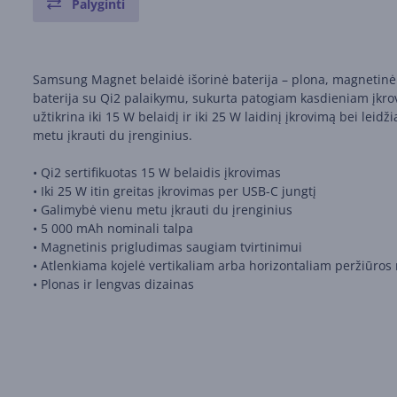
Palyginti
Samsung Magnet belaidė išorinė baterija – plona, magnetinė
baterija su Qi2 palaikymu, sukurta patogiam kasdieniam įkrov
užtikrina iki 15 W belaidį ir iki 25 W laidinį įkrovimą bei leidž
metu įkrauti du įrenginius.
• Qi2 sertifikuotas 15 W belaidis įkrovimas
• Iki 25 W itin greitas įkrovimas per USB-C jungtį
• Galimybė vienu metu įkrauti du įrenginius
• 5 000 mAh nominali talpa
• Magnetinis prigludimas saugiam tvirtinimui
• Atlenkiama kojelė vertikaliam arba horizontaliam peržiūros
• Plonas ir lengvas dizainas