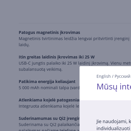
Patogus magnetinis įkrovimas
Magnetinis tvirtinimas leidžia lengvai pritvirtinti įrengin
laidų.
Itin greitas laidinis įkrovimas iki 25 W
USB-C jungtis palaiko iki 25 W laidinį įkrovimą. Vienu metu
subalansuotą veikimą.
English
/
Русский
Patikima energija keliaujant
Mūsų int
5 000 mAh nominali talpa (vardinė – 4 855 mAh) suteikia 
Atlenkiama kojelė patogesniam naudojimui
Integruota atlenkiama kojelė leidžia patogiai naudotis įren
Suderinamumas su Qi2 įrenginiais
Jie naudojami, k
Suderinama su Qi2 palaikančiais įrenginiais, įskaitant Gal
individualizuot
palaikymas pačiame telefone arba dėkle, kad būtų užtikr