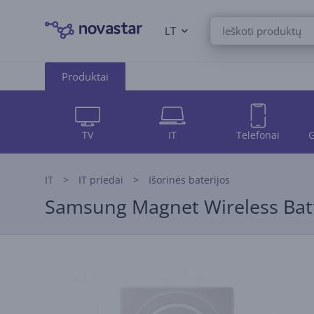
LT
Produktai
TV
IT
Telefonai
G
IT
IT priedai
Išorinės baterijos
Samsung Magnet Wireless Batte