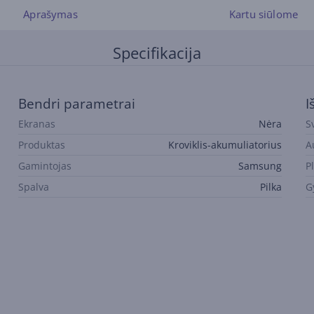
Aprašymas
Kartu siūlome
Specifikacija
Bendri parametrai
I
Ekranas
Nėra
S
Produktas
Kroviklis-akumuliatorius
A
Gamintojas
Samsung
Pl
Spalva
Pilka
G