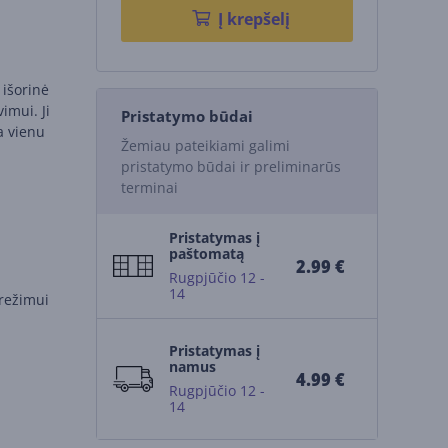
Į krepšelį
 išorinė
imui. Ji
Pristatymo būdai
ia vienu
Žemiau pateikiami galimi
pristatymo būdai ir preliminarūs
terminai
Pristatymas į
paštomatą
2.99 €
Rugpjūčio 12 -
14
 režimui
Pristatymas į
namus
4.99 €
Rugpjūčio 12 -
14