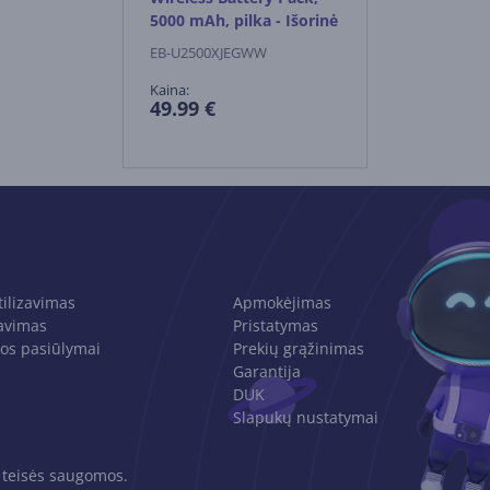
5000 mAh, pilka - Išorinė
baterija
EB-U2500XJEGWW
Kaina:
49.99 €
tilizavimas
Apmokėjimas
avimas
Pristatymas
os pasiūlymai
Prekių grąžinimas
Garantija
DUK
Slapukų nustatymai
 teisės saugomos.