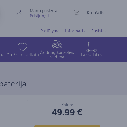
Mano paskyra
Krepšelis
Prisijungti
Pasiūlymai
Informacija
Susisiek
Žaidimų konsolės,
ika
Grožis ir sveikata
Laisvalaikis
Žaidimai
baterija
Kaina:
49.99
€