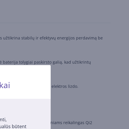
mas užtikrina stabilų ir efektyvų energijos perdavimą be
baterija tolygiai paskirsto galią, kad užtikrintų
kai
ai neturite prieigos prie elektros lizdo.
as.
nti,
nius modelius. Galaxy įrenginiams reikalingas Qi2
tualūs būtent