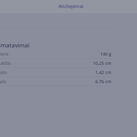
Atsiliepimai
šmatavimai
voris
140 g
ukštis
10,25 cm
otis
1,42 cm
ylis
6,76 cm