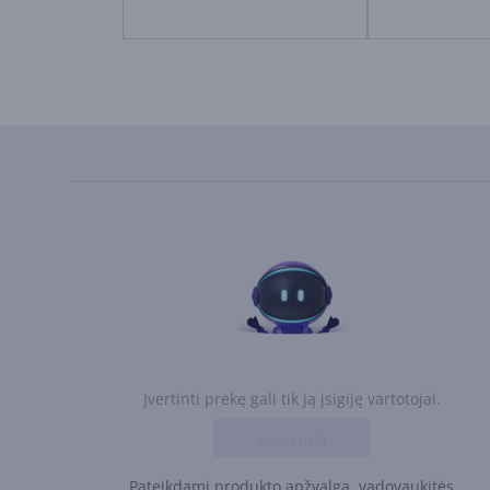
Įvertinti prekę gali tik ją įsigiję vartotojai.
Įvertinti
Pateikdami produkto apžvalgą, vadovaukitės