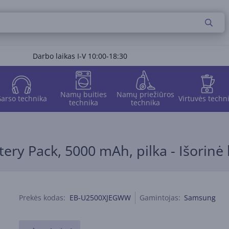
Darbo laikas I-V 10:00-18:30
Namų buities
Namų priežiūros
arso technika
Virtuvės techn
technika
technika
ry Pack, 5000 mAh, pilka - Išorinė 
Prekės kodas:
EB-U2500XJEGWW
Gamintojas:
Samsung