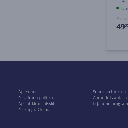
25548
Turi
Kaina:
49
9
Apie mus
Senos technikos u
Privatumo politika
Garantinis aptarn
Apsipirkimo taisykles
Lojalumo program
Prekių grąžinimas