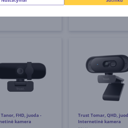
9
229
99 €
99 €
 Tanor, FHD, juoda -
Trust Tomar, QHD, juod
rnetinė kamera
Internetinė kamera