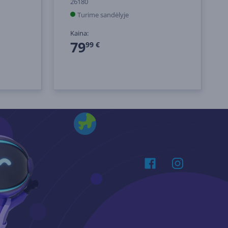
26180
Turime sandėlyje
Kaina:
79
99 €