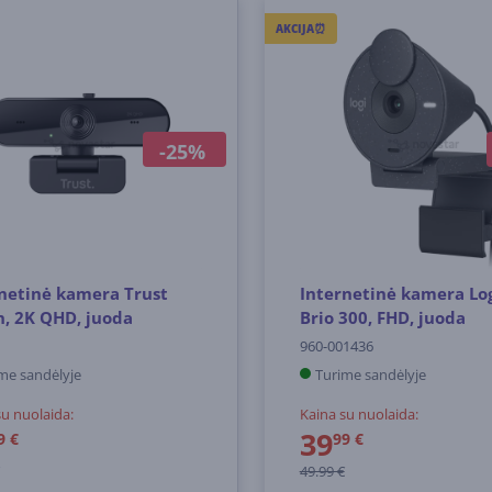
AKCIJA⏰
-25%
netinė kamera Trust
Internetinė kamera Lo
, 2K QHD, juoda
Brio 300, FHD, juoda
960-001436
me sandėlyje
Turime sandėlyje
su nuolaida:
Kaina su nuolaida:
39
9 €
99 €
49.99 €