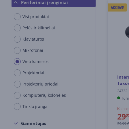
Periferiniai įrenginiai
AKCIJA⏰
Visi produktai
Pelės ir kilimėliai
Klaviatūros
Mikrofonai
Web kameros
Projektoriai
Inter
Taxon
Projektorių priedai
24732
Kompiuterių kolonėlės
Turi
Tinklo įranga
Kaina 
29
9
Gamintojas
39.99 €