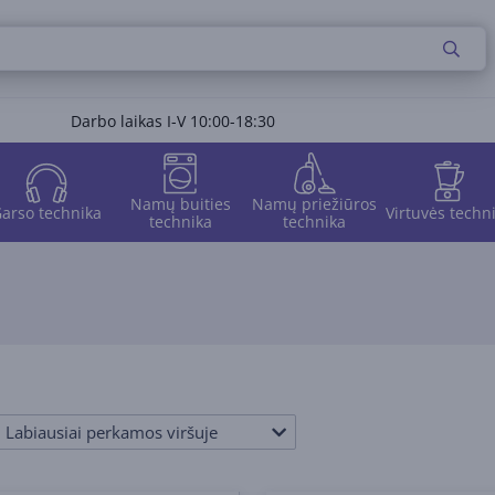
Darbo laikas I-V 10:00-18:30
Namų buities
Namų priežiūros
arso technika
Virtuvės techn
technika
technika
Labiausiai perkamos viršuje