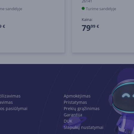
26141
me sandėlyje
Turime sandėlyje
Kaina:
79
9 €
99 €
tilizavimas
Apmokėjimas
avimas
Pristatymas
os pasiūlymai
Prekių grąžinimas
Garantija
DUK
Slapukų nustatymai