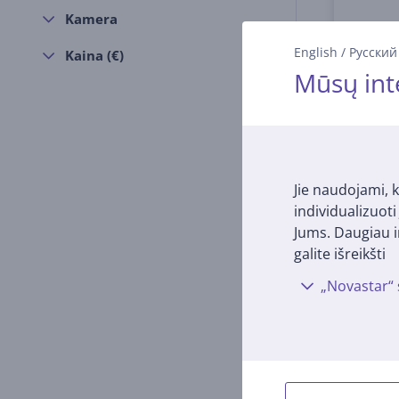
Kamera
English
/
Русский
Kaina (€)
Mūsų int
Jie naudojami, k
individualizuot
Jums. Daugiau i
galite išreikšti
„Novastar“ 
Logit
Inte
960-00
Turi
Kaina: