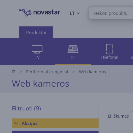
LT
Produktai
TV
IT
Telefonai
G
IT
Periferiniai įrenginiai
Web kameros
Web kameros
Filtruoti
(9)
Eiliškumas
Akcijos