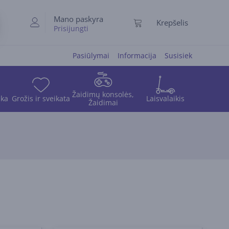
Mano paskyra
Krepšelis
Prisijungti
Pasiūlymai
Informacija
Susisiek
Žaidimų konsolės,
ika
Grožis ir sveikata
Laisvalaikis
Žaidimai