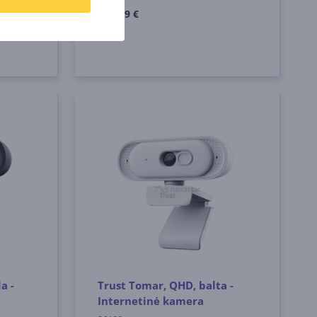
14
99 €
a -
Trust Tomar, QHD, balta -
Internetinė kamera