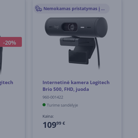
Nemokamas pristatymas į paštomatus
-20%
gitech
Internetinė kamera Logitech
Brio 500, FHD, juoda
960-001422
Turime sandėlyje
Kaina:
109
99 €