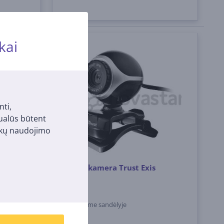
kai
nti,
tualūs būtent
pukų naudojimo
SB-C,
Web kamera Trust Exis
17003
Turime sandėlyje
Kaina: