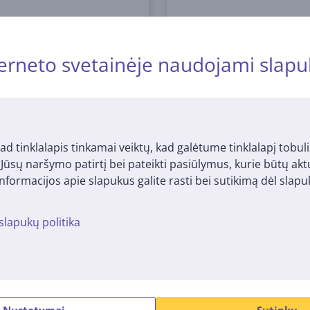
erneto svetainėje naudojami slapu
ad tinklalapis tinkamai veiktų, kad galėtume tinklalapį tobuli
i Jūsų naršymo patirtį bei pateikti pasiūlymus, kurie būtų ak
nformacijos apie slapukus galite rasti bei sutikimą dėl sla
slapukų politika
ech Brio 4K, juoda -
Logitech MX Brio, 4K, U
rnetinė kamera
juoda - Web kamera
1718
960-001559
me sandėlyje
Turime sandėlyje
Kaina:
Nustatymai
Sutinku