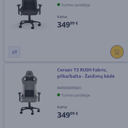
Turime sandėlyje
Kaina:
349
99 €
Corsair T3 RUSH Fabric,
pilka/balta - Žaidimų kėdė
840006695820
Turime sandėlyje
Kaina:
349
99 €