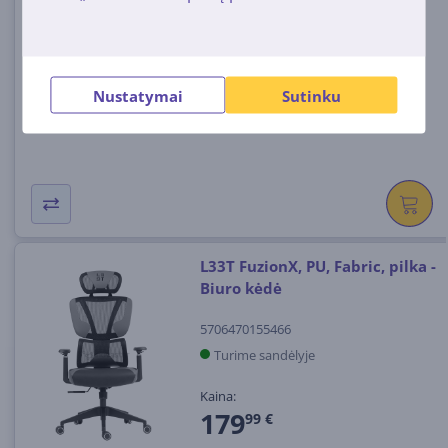
RZ38-03710100-R3G1
Turime sandėlyje
Kaina:
Nustatymai
Sutinku
999
99 €
L33T FuzionX, PU, Fabric, pilka -
Biuro kėdė
5706470155466
Turime sandėlyje
Kaina:
179
99 €