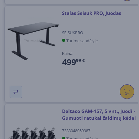
Stalas Seisuk PRO, Juodas
SEISUKPRO
Turime sandėlyje
Kaina:
499
99 €
Deltaco GAM-157, 5 vnt., juodi -
Gumuoti ratukai žaidimų kėdei
7333048059987
Turime sandėlyje