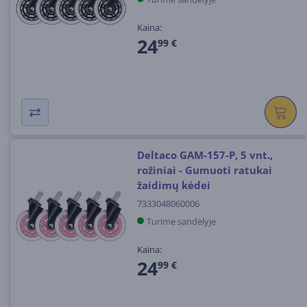
Kaina:
24
99 €
Deltaco GAM-157-P, 5 vnt.,
rožiniai - Gumuoti ratukai
žaidimų kėdei
7333048060006
Turime sandėlyje
Kaina:
24
99 €