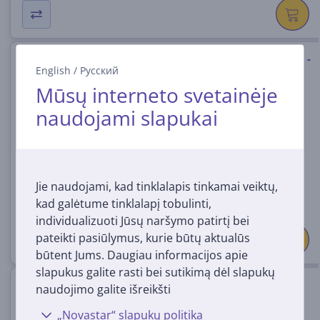
Razer Iskur V2 NewGen, juoda -
English
/
Русский
Žaidimų kėdė
Mūsų interneto svetainėje
RZ38-04900800-R3G1
naudojami slapukai
Turime sandėlyje
Kaina:
599
99 €
Jie naudojami, kad tinklalapis tinkamai veiktų,
kad galėtume tinklalapį tobulinti,
individualizuoti Jūsų naršymo patirtį bei
pateikti pasiūlymus, kurie būtų aktualūs
būtent Jums. Daugiau informacijos apie
slapukus galite rasti bei sutikimą dėl slapukų
Žaidimų kėdė Razer Enki Pro,
naudojimo galite išreikšti
juoda
„Novastar“ slapukų politika