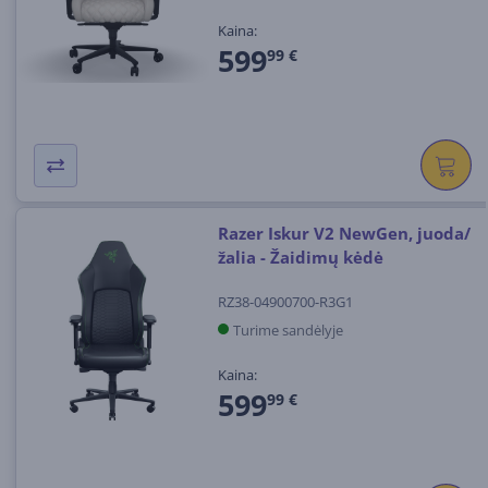
Kaina:
599
99 €
Razer Iskur V2 NewGen, juoda/
žalia - Žaidimų kėdė
RZ38-04900700-R3G1
Turime sandėlyje
Kaina:
599
99 €