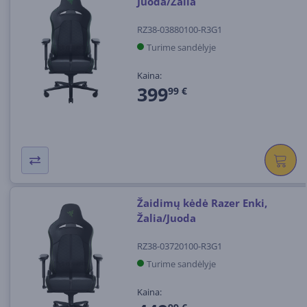
Juoda/Žalia
RZ38-03880100-R3G1
Turime sandėlyje
Kaina:
399
99 €
Žaidimų kėdė Razer Enki,
Žalia/Juoda
RZ38-03720100-R3G1
Turime sandėlyje
Kaina: