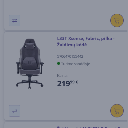
L33T Xsense, Fabric, pilka -
Žaidimų kėdė
5706470155442
Turime sandėlyje
Kaina:
219
99 €