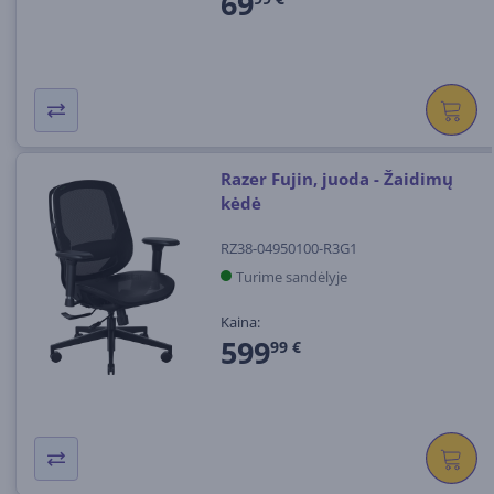
69
Razer Fujin, juoda - Žaidimų
kėdė
RZ38-04950100-R3G1
Turime sandėlyje
Kaina:
599
99 €