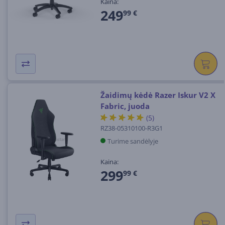
Kaina:
249
99 €
Žaidimų kėdė Razer Iskur V2 X
Fabric, juoda
(5)
RZ38-05310100-R3G1
Turime sandėlyje
Kaina:
299
99 €