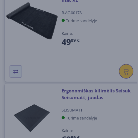
R.AC.00178
Turime sandėlyje
Kaina:
49
99 €
Ergonomiškas kilimėlis Seisuk
Seisumatt, juodas
SEISUMATT
Turime sandėlyje
Kaina:
99 €