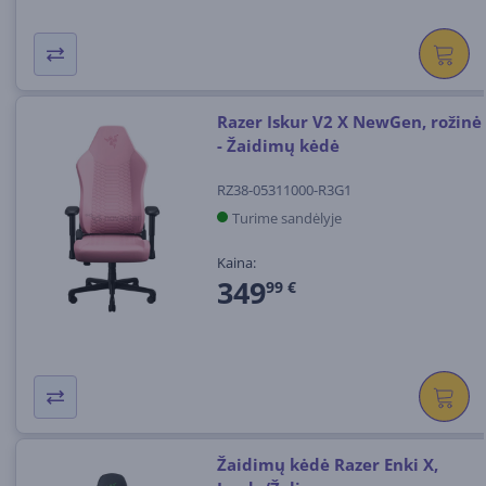
Razer Iskur V2 X NewGen, rožinė
- Žaidimų kėdė
RZ38-05311000-R3G1
Turime sandėlyje
Kaina:
349
99 €
Žaidimų kėdė Razer Enki X,