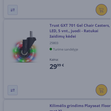
Trust GXT 701 Gel Chair Casters,
LED, 5 vnt., juodi - Ratukai
žaidimų kėdei
25803
Turime sandėlyje
Kaina:
29
99 €
Kilimėlis grindims Playseat Floor
mat XL