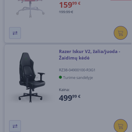
159
99 €
199.99 €
Razer Iskur V2, žalia/juoda -
Žaidimų kėdė
RZ38-04900100-R3G1
Turime sandėlyje
Kaina:
499
99 €