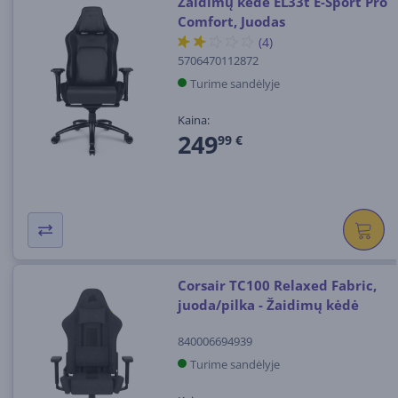
Žaidimų kėdė EL33t E-Sport Pro
Comfort, Juodas
(4)
5706470112872
Turime sandėlyje
Kaina:
249
99 €
Corsair TC100 Relaxed Fabric,
juoda/pilka - Žaidimų kėdė
840006694939
Turime sandėlyje