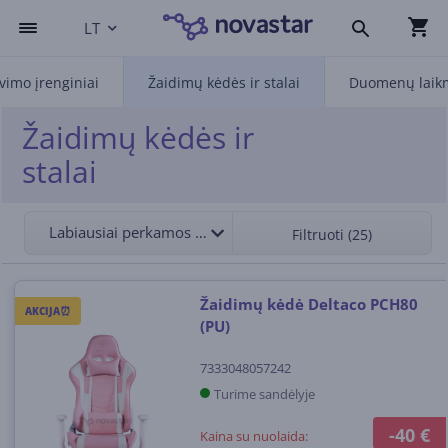
LT
vimo įrenginiai
Žaidimų kėdės ir stalai
Duomenų laik
Žaidimų kėdės ir
stalai
Labiausiai perkamos viršuje
Filtruoti (25)
Žaidimų kėdė Deltaco PCH80
AKCIJA⏰
(PU)
7333048057242
Turime sandėlyje
-40 €
Kaina su nuolaida: