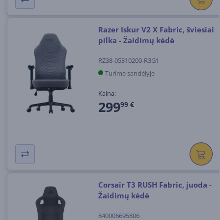
Razer Iskur V2 X Fabric, šviesiai
pilka - Žaidimų kėdė
RZ38-05310200-R3G1
Turime sandėlyje
Kaina:
299
99 €
Corsair T3 RUSH Fabric, juoda -
Žaidimų kėdė
840006695806