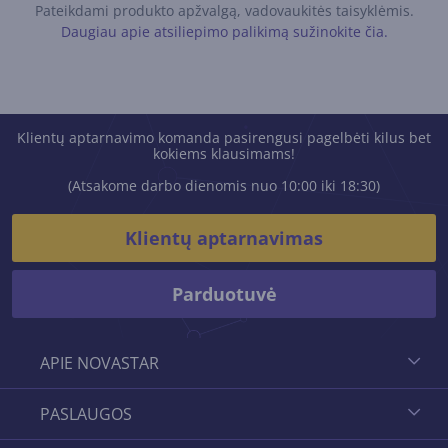
Pateikdami produkto apžvalgą, vadovaukitės taisyklėmis.
Daugiau apie atsiliepimo palikimą sužinokite čia.
Klientų aptarnavimo komanda pasirengusi pagelbėti kilus bet
kokiems klausimams!
(Atsakome darbo dienomis nuo 10:00 iki 18:30)
Klientų aptarnavimas
Parduotuvė
APIE NOVASTAR
PASLAUGOS