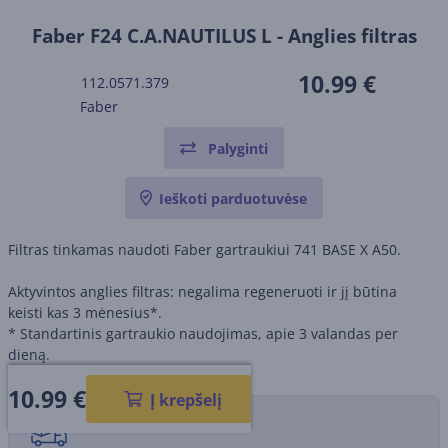
Faber F24 C.A.NAUTILUS L - Anglies filtras
10.99 €
112.0571.379
Faber
Palyginti
Ieškoti parduotuvėse
Filtras tinkamas naudoti Faber gartraukiui 741 BASE X A50.
Aktyvintos anglies filtras: negalima regeneruoti ir jį būtina
keisti kas 3 mėnesius*.
* Standartinis gartraukio naudojimas, apie 3 valandas per
dieną.
10.99
€
Į krepšelį
Pristatymo būdai