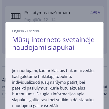
Pristatymas į paštomatą
2.99 €
Rugpjūčio 12 - 14
English
/
Русский
Pristatymas į namus
4.99 €
Mūsų interneto svetainėje
Rugpjūčio 12 - 14
naudojami slapukai
Specifikacija
Jie naudojami, kad tinklalapis tinkamai veiktų,
kad galėtume tinklalapį tobulinti,
Aksesuaras
individualizuoti Jūsų naršymo patirtį bei
Priedo tipas
Gartraukiui
pateikti pasiūlymus, kurie būtų aktualūs
būtent Jums. Daugiau informacijos apie
Universalus
Ne
slapukus galite rasti bei sutikimą dėl slapukų
naudojimo galite išreikšti