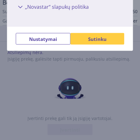
Bendri parametrai
„Novastar“ slapukų politika
Suderinama su
741 BASE X A50
Gamintojas
Faber
Atsiliepimai
Nustatymai
Sutinku
Atsiliepimų nėra.
Įsigiję prekę, galėsite tapti pirmuoju, palikusiu atsiliepimą.
Įvertinti prekę gali tik ją įsigiję vartotojai.
Įvertinti