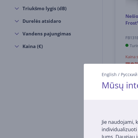
Triukšmo lygis (dB)
Nešio
Durelės atsidaro
Frost
Vandens pajungimas
FB131
Turi
Kaina (€)
Kaina 
79
9
179.99
English
/
Русский
Mūsų int
Jie naudojami, k
individualizuot
Jums. Daugiau i