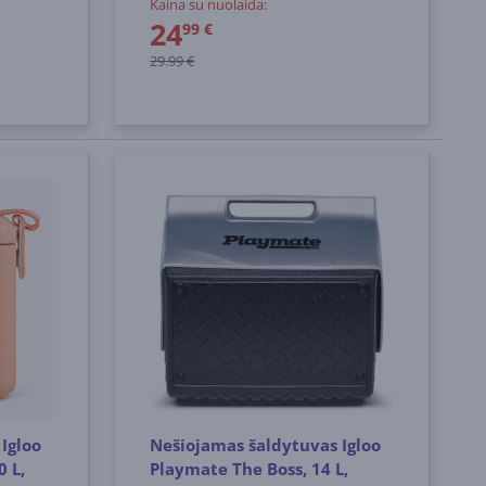
Kaina su nuolaida:
24
99 €
29.99 €
Igloo
Nešiojamas šaldytuvas Igloo
0 L,
Playmate The Boss, 14 L,