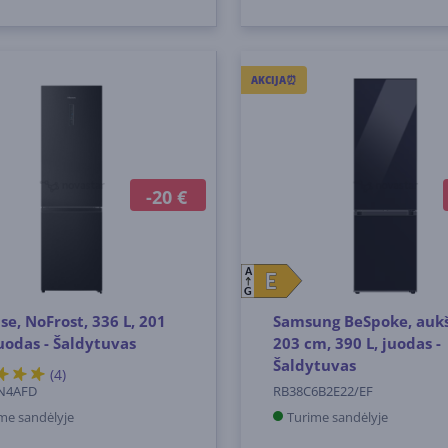
AKCIJA⏰
-20 €
A
E
E
G
se, NoFrost, 336 L, 201
Samsung BeSpoke, aukš
uodas - Šaldytuvas
203 cm, 390 L, juodas -
Šaldytuvas
(4)
N4AFD
RB38C6B2E22/EF
me sandėlyje
Turime sandėlyje