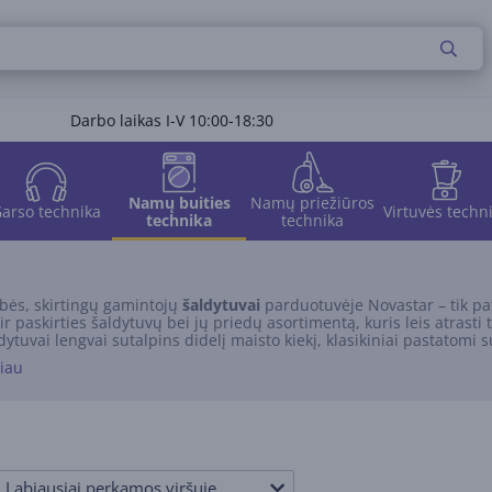
Darbo laikas I-V 10:00-18:30
Namų buities
Namų priežiūros
arso technika
Virtuvės techn
technika
technika
bės, skirtingų gamintojų
šaldytuvai
parduotuvėje Novastar – tik pat
ų ir paskirties šaldytuvų bei jų priedų asortimentą, kuris leis atrasti 
dytuvai lengvai sutalpins didelį maisto kiekį, klasikiniai pastatomi su 
aldytuvai puikiai atitiks šiuolaikiškus dizaino sprendimus. Atskiri š
giau
ską rasite Novastar parduotuvėje.
Labiausiai perkamos viršuje