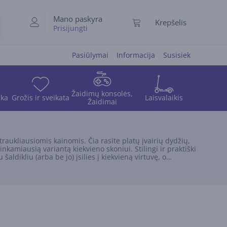
Mano paskyra
Krepšelis
Prisijungti
Pasiūlymai
Informacija
Susisiek
Žaidimų konsolės,
ika
Grožis ir sveikata
Laisvalaikis
Žaidimai
raukliausiomis kainomis. Čia rasite platų įvairių dydžių,
tinkamiausią variantą kiekvieno skoniui. Stilingi ir praktiški
šaldikliu (arba be jo) įsilies į kiekvieną virtuvę, o
aldikliai, nešiojami ir automobiliniai, vyno šaldytuvai bei dar