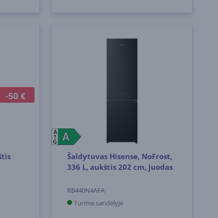
-50 €
A
A
A
G
tis
Šaldytuvas Hisense, NoFrost,
336 L, aukštis 202 cm, juodas
RB440N4AFA
Turime sandėlyje