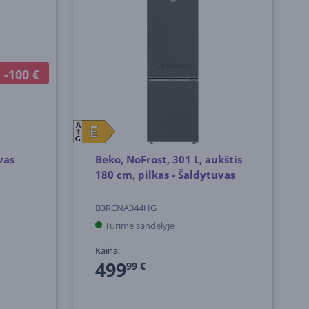
-100 €
A
E
E
G
vas
Beko, NoFrost, 301 L, aukštis
180 cm, pilkas - Šaldytuvas
B3RCNA344HG
Turime sandėlyje
Kaina:
499
99 €