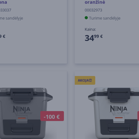
ona
oranžinė
033037
00032973
me sandėlyje
Turime sandėlyje
Kaina:
34
9 €
99 €
AKCIJA⏰
-100 €