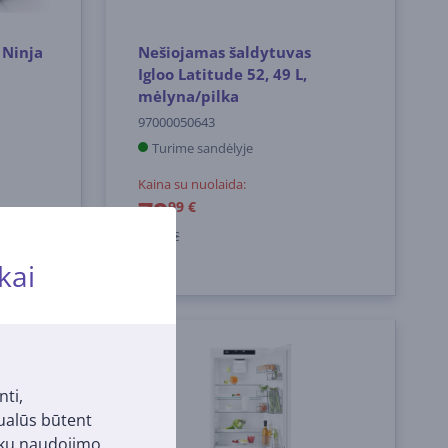
 Ninja
Nešiojamas šaldytuvas
Igloo Latitude 52, 49 L,
mėlyna/pilka
97000050643
Turime sandėlyje
Kaina su nuolaida:
79
99 €
99.99 €
kai
AKCIJA⏰
nti,
tualūs būtent
pukų naudojimo