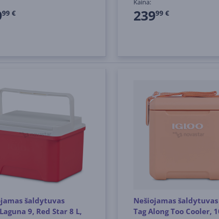
Kaina:
9
239
99 €
99 €
ojamas šaldytuvas
Nešiojamas šaldytuvas 
 Laguna 9, Red Star 8 L,
Tag Along Too Cooler, 1