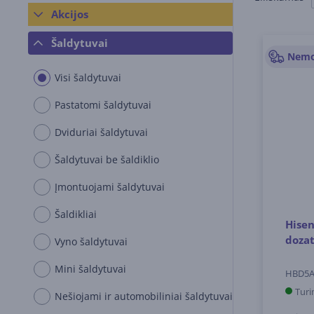
Akcijos
Šaldytuvai
Visi šaldytuvai
Pastatomi šaldytuvai
Dviduriai šaldytuvai
Šaldytuvai be šaldiklio
Įmontuojami šaldytuvai
Šaldikliai
Hisen
dozat
Vyno šaldytuvai
Mini šaldytuvai
HBD5
Turi
Nešiojami ir automobiliniai šaldytuvai