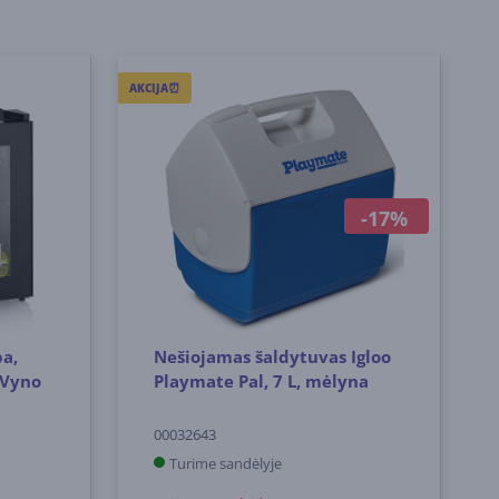
AKCIJA⏰
-17%
pa,
Nešiojamas šaldytuvas Igloo
 Vyno
Playmate Pal, 7 L, mėlyna
00032643
Turime sandėlyje