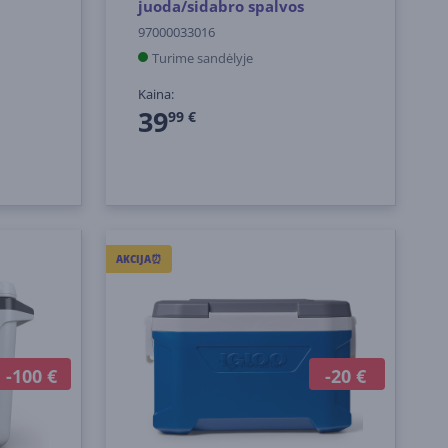
juoda/sidabro spalvos
97000033016
Turime sandėlyje
Kaina:
39
99 €
AKCIJA⏰
-100 €
-20 €