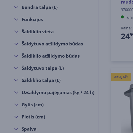
raud
Bendra talpa (L)
97000
Turi
Funkcijos
Kaina:
Šaldiklio vieta
24
9
Šaldytuvo atšildymo būdas
Šaldiklio atšildymo būdas
Šaldytuvo talpa (L)
AKCIJA⏰
Šaldiklio talpa (L)
Užšaldymo pajėgumas (kg / 24 h)
Gylis (cm)
Plotis (cm)
Spalva