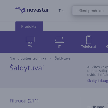
LT
Produktai
TV
IT
Telefonai
G
Namų buities technika
Šaldytuvai
Šaldytuvai
Aukštos koky
talpos, stili
dviduriai šal
įmontuojami š
Skaityti dau
daugiau – vi
Filtruoti
(211)
Eiliškumas