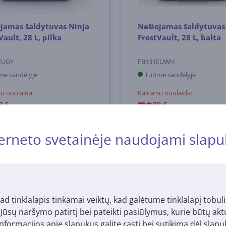
jamas šaldytuvas Ninja
Nešiojamas šaldytuvas
Vault, 28 L, pilka
FrostVault, 28 L, balta
EUGY
FB131EUWH
me sandėlyje
Turime sandėlyje
su nuolaida:
Kaina su nuolaida:
79
9 €
99 €
 €
179.99 €
erneto svetainėje naudojami slapu
ad tinklalapis tinkamai veiktų, kad galėtume tinklalapį tobuli
i Jūsų naršymo patirtį bei pateikti pasiūlymus, kurie būtų ak
nformacijos apie slapukus galite rasti bei sutikimą dėl sla