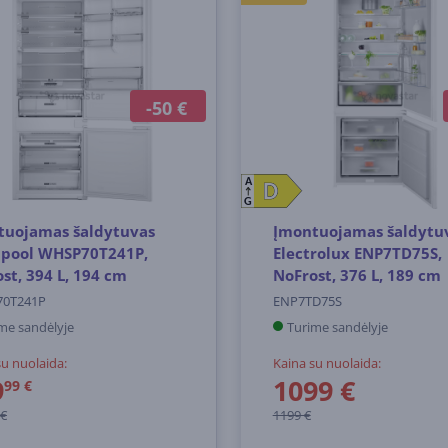
-50 €
A
D
D
G
tuojamas šaldytuvas
Įmontuojamas šaldytu
lpool WHSP70T241P,
Electrolux ENP7TD75S,
st, 394 L, 194 cm
NoFrost, 376 L, 189 cm
0T241P
ENP7TD75S
me sandėlyje
Turime sandėlyje
su nuolaida:
Kaina su nuolaida:
9
1099 €
99 €
 €
1199 €