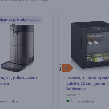
Nemokamas pristatymas į paštomatus
A
F
F
G
se, 5 L, pilkas - Alaus
Severin, 15 butelių tal
orius
aukštis 52 cm, juodas -
šaldytuvas
A
WKS8907
me sandėlyje
Turime sandėlyje