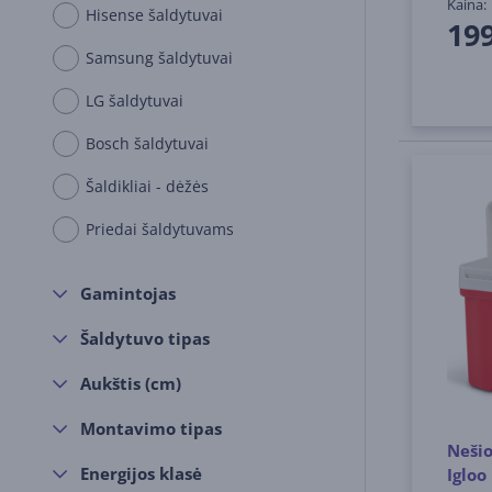
Kaina:
Hisense šaldytuvai
19
Samsung šaldytuvai
LG šaldytuvai
Bosch šaldytuvai
Šaldikliai - dėžės
Priedai šaldytuvams
Gamintojas
Šaldytuvo tipas
Aukštis (cm)
Montavimo tipas
Neši
Energijos klasė
Igloo