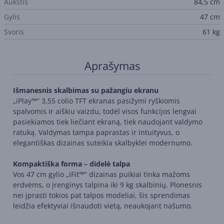
Aukštis
84,5 cm
Gylis
47 cm
Svoris
61 kg
Aprašymas
Išmanesnis skalbimas su pažangiu ekranu
„iPlay™“ 3,55 colio TFT ekranas pasižymi ryškiomis
spalvomis ir aiškiu vaizdu, todėl visos funkcijos lengvai
pasiekiamos tiek liečiant ekraną, tiek naudojant valdymo
ratuką. Valdymas tampa paprastas ir intuityvus, o
elegantiškas dizainas suteikia skalbyklei modernumo.
Kompaktiška forma – didelė talpa
Vos 47 cm gylio „iFit™“ dizainas puikiai tinka mažoms
erdvėms, o įrenginys talpina iki 9 kg skalbinių. Plonesnis
nei įprasti tokios pat talpos modeliai, šis sprendimas
leidžia efektyviai išnaudoti vietą, neaukojant našumo.