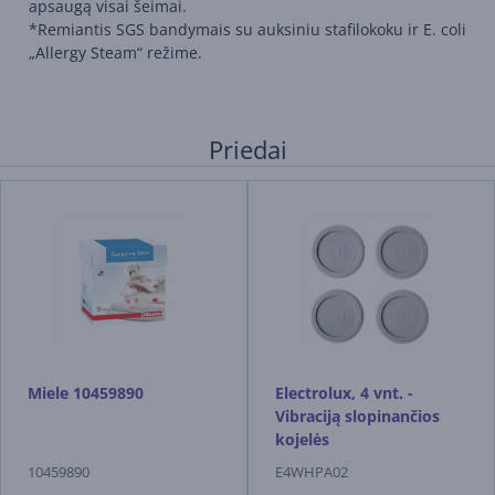
apsaugą visai šeimai.
*Remiantis SGS bandymais su auksiniu stafilokoku ir E. coli
„Allergy Steam“ režime.
Priedai
Miele 10459890
Electrolux, 4 vnt. -
Vibraciją slopinančios
kojelės
10459890
E4WHPA02