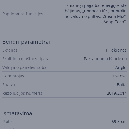
išmanioji pagalba, energijos ste
bėjimas, „ConnectLife“, nuotolin
Papildomos funkcijos
io valdymo pultas, „Steam Mix“,
„AdaptTech“.
Bendri parametrai
Ekranas
TFT ekranas
Skalbimo mašinos tipas
Pakraunama iš priekio
Valdymo panelės kalba
Anglų
Gamintojas
Hisense
Spalva
Balta
Rezoliucijos numeris
2019/2014
Išmatavimai
Plotis
59,5 cm