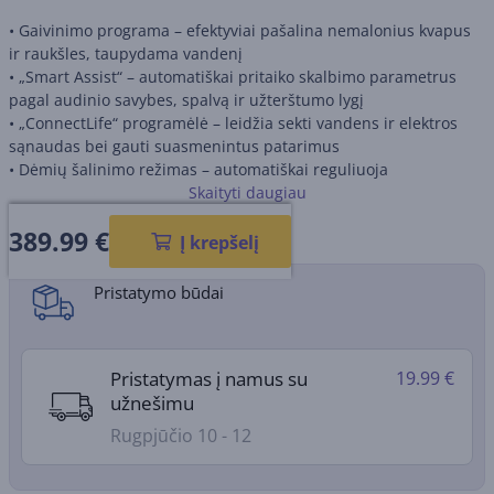
• Gaivinimo programa – efektyviai pašalina nemalonius kvapus
ir raukšles, taupydama vandenį
• „Smart Assist“ – automatiškai pritaiko skalbimo parametrus
pagal audinio savybes, spalvą ir užterštumo lygį
• „ConnectLife“ programėlė – leidžia sekti vandens ir elektros
sąnaudas bei gauti suasmenintus patarimus
• Dėmių šalinimo režimas – automatiškai reguliuoja
nustatymus, priklausomai nuo dėmės pobūdžio
Skaityti daugiau
• Raukšlių mažinimo režimas – padeda išlaikyti drabužius
389.99
€
lygesnius ir lengviau lyginamus
Gaminio informacijos lapas
Į krepšelį
Pristatymo būdai
Pristatymas į namus su
19.99 €
užnešimu
Rugpjūčio 10 - 12