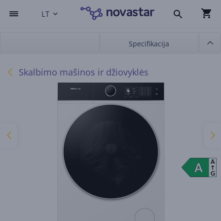
LT
Specifikacija
Skalbimo mašinos ir džiovyklės
A
A
A
G