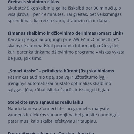
Greitasis skalbimo ciklas
Skubate? 5 kg skalbinių galite išskalbti per 30 minučių, o
visą įkrovą – per 49 minutes. Tai greitas, bet veiksmingas
sprendimas, kai reikia švarių drabužių čia ir dabar.
Išmanus skalbimo ir džiovinimo derinimas (Smart Link)
Kai abu įrenginiai prijungti prie „Wi-Fi“ ir „ConnectLife“,
skalbyklė automatiškai perduoda informaciją džiovyklei,
kuri parenka tinkamą džiovinimo programą – viskas vyksta
be Jūsų įsikišimo.
„Smart Assist“ – pritaikyta būtent Jūsų skalbiniams
Pasirinkus audinio tipą, spalvą ir užterštumo lygį,
įrenginys automatiškai nustato optimalias skalbimo
sąlygas. Jūsų rūbai išlieka švarūs ir išsaugoti ilgiau.
Stebėkite savo sąnaudas realiu laiku
Naudodamiesi „ConnectLife“ programėle, matysite
vandens ir elektros sunaudojimą bei gausite naudingus
patarimus, kaip skalbti efektyviau ir taupiau.
Dar greitesnis ciklas su „Quicker“ funkcija