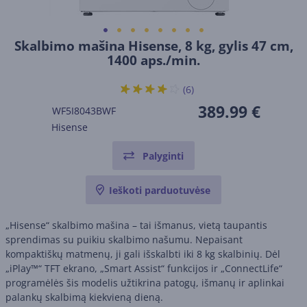
Skalbimo mašina Hisense, 8 kg, gylis 47 cm,
1400 aps./min.
(6)
389.99 €
WF5I8043BWF
Hisense
Palyginti
Ieškoti parduotuvėse
„Hisense“ skalbimo mašina – tai išmanus, vietą taupantis
sprendimas su puikiu skalbimo našumu. Nepaisant
kompaktiškų matmenų, ji gali išskalbti iki 8 kg skalbinių. Dėl
„iPlay™“ TFT ekrano, „Smart Assist“ funkcijos ir „ConnectLife“
programėlės šis modelis užtikrina patogų, išmanų ir aplinkai
palankų skalbimą kiekvieną dieną.