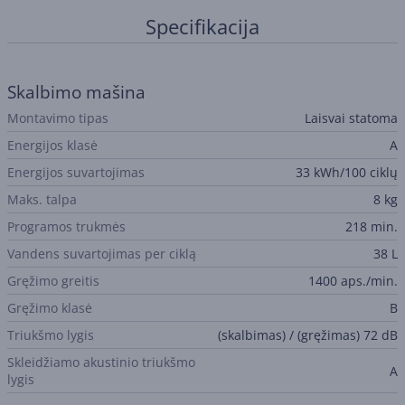
Specifikacija
Skalbimo mašina
Montavimo tipas
Laisvai statoma
Energijos klasė
A
Energijos suvartojimas
33 kWh/100 ciklų
Maks. talpa
8 kg
Programos trukmės
218 min.
Vandens suvartojimas per ciklą
38 L
Gręžimo greitis
1400 aps./min.
Gręžimo klasė
B
Triukšmo lygis
(skalbimas) / (gręžimas) 72 dB
Skleidžiamo akustinio triukšmo
A
lygis