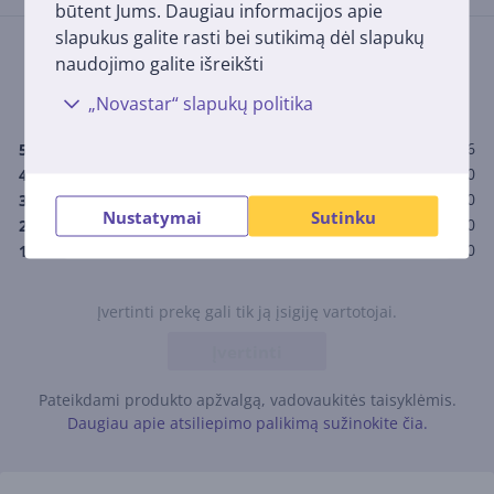
būtent Jums. Daugiau informacijos apie
slapukus galite rasti bei sutikimą dėl slapukų
Įvertinimas
naudojimo galite išreikšti
(6)
5,0
„Novastar“ slapukų politika
6
5
0
4
0
3
Nustatymai
Sutinku
0
2
0
1
Įvertinti prekę gali tik ją įsigiję vartotojai.
Įvertinti
Pateikdami produkto apžvalgą, vadovaukitės taisyklėmis.
Daugiau apie atsiliepimo palikimą sužinokite čia.