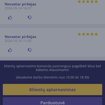
Novastar pirkėjas
2026-05-14 16:07
Novastar pirkėjas
2024-10-16 11:05
Klientų aptarnavimo komanda pasirengusi pagelbėti kilus bet
kokiems klausimams!
(Atsakome darbo dienomis nuo 10:00 iki 18:30)
Klientų aptarnavimas
Parduotuvė