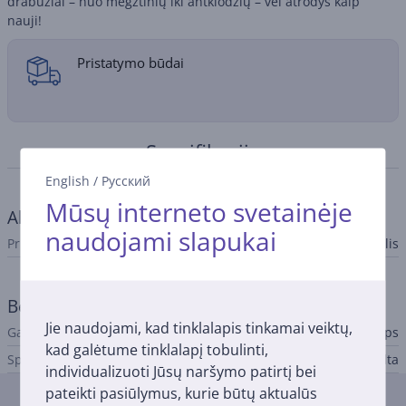
drabužiai – nuo megztinių iki antklodžių – vėl atrodys kaip
nauji!
Pristatymo būdai
Specifikacija
English
/
Русский
Mūsų interneto svetainėje
Aksesuaras
naudojami slapukai
Priedo tipas
Pūkų rinkiklis
Bendri parametrai
Jie naudojami, kad tinklalapis tinkamai veiktų,
Gamintojas
Philips
kad galėtume tinklalapį tobulinti,
Spalva
Mėlyna/balta
individualizuoti Jūsų naršymo patirtį bei
pateikti pasiūlymus, kurie būtų aktualūs
Atsiliepimai