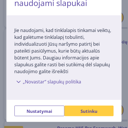
naudojami slapukai
Jie naudojami, kad tinklalapis tinkamai veiktų,
Philips 7000 Series Complete,
kad galėtume tinklalapį tobulinti,
juodas/geltonas - Belaidis dulkių
individualizuoti Jūsų naršymo patirtį bei
siurblys
pateikti pasiūlymus, kurie būtų aktualūs
XC7167/01
būtent Jums. Daugiau informacijos apie
Turime sandėlyje
slapukus galite rasti bei sutikimą dėl slapukų
naudojimo galite išreikšti
Kaina:
369
„Novastar“ slapukų politika
99 €
Nustatymai
Sutinku
Dreame H15 Pro Foamwash, Wet