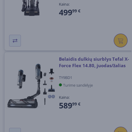
Kaina:
499
99 €
Belaidis dulkių siurblys Tefal X-
Force Flex 14.80, juodas/žalias
TY9BD1
Turime sandėlyje
Kaina:
589
99 €