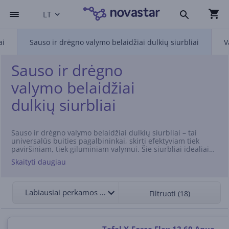
LT
ai
Sauso ir drėgno valymo belaidžiai dulkių siurbliai
V
Sauso ir drėgno
valymo belaidžiai
dulkių siurbliai
Sauso ir drėgno valymo belaidžiai dulkių siurbliai – tai
universalūs buities pagalbininkai, skirti efektyviam tiek
paviršiniam, tiek giluminiam valymui. Šie siurbliai idealiai
pašalina nešvarumus nuo grindų, kilimų ar baldų, o drėgno
Skaityti daugiau
valymo funkcija leidžia ne tik siurbti, bet ir plauti paviršius.
Ieškantiems daugiafunkcinio pagalbininko – giluminio
valymo siurblys gali būti nuostabus pasirinkimas. Jis padės
susidoroti net su įsisenėjusiais nešvarumais. Rinkitės iš
Labiausiai perkamos viršuje
Filtruoti (18)
kruopščiai atrinktų modelių Novastar internetinėje
parduotuvėje – ir mėgaukitės nepriekaištinga švara savo
namuose!