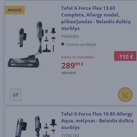
Tefal X-Force Flex 13.60
AKCIJA⏰
Complete, Allergy model,
pilkas/juodas - Belaidis dulkių
siurblys
TY9A55E0
Turime sandėlyje
-110 €
Kaina su nuolaida:
289
99 €
399.99 €
Tefal X-Force Flex 10.80 Allergy
Aqua, mėlynas - Belaidis dulkių
siurblys
TY7AC1E0