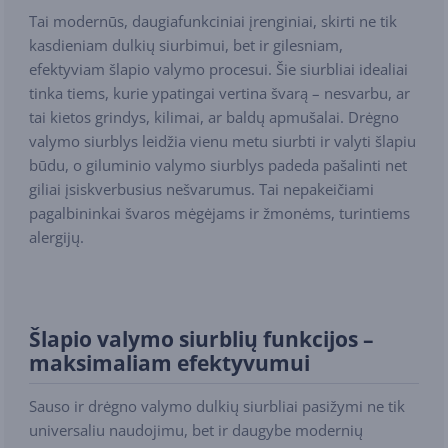
Tai modernūs, daugiafunkciniai įrenginiai, skirti ne tik
kasdieniam dulkių siurbimui, bet ir gilesniam,
efektyviam šlapio valymo procesui. Šie siurbliai idealiai
tinka tiems, kurie ypatingai vertina švarą – nesvarbu, ar
tai kietos grindys, kilimai, ar baldų apmušalai. Drėgno
valymo siurblys leidžia vienu metu siurbti ir valyti šlapiu
būdu, o giluminio valymo siurblys padeda pašalinti net
giliai įsiskverbusius nešvarumus. Tai nepakeičiami
pagalbininkai švaros mėgėjams ir žmonėms, turintiems
alergijų.
Šlapio valymo siurblių funkcijos –
maksimaliam efektyvumui
Sauso ir drėgno valymo dulkių siurbliai pasižymi ne tik
universaliu naudojimu, bet ir daugybe modernių