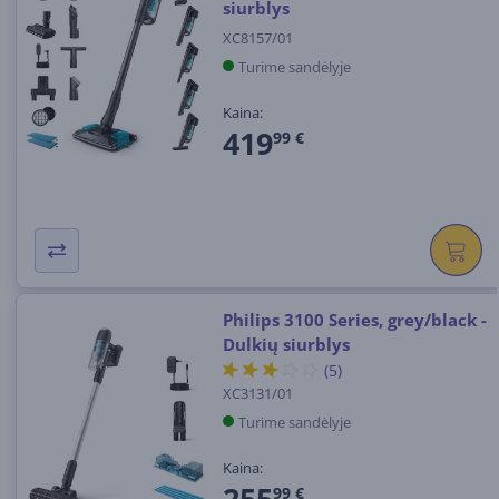
siurblys
XC8157/01
Turime sandėlyje
Kaina:
419
99 €
Philips 3100 Series, grey/black -
Dulkių siurblys
(5)
XC3131/01
Turime sandėlyje
Kaina:
255
99 €