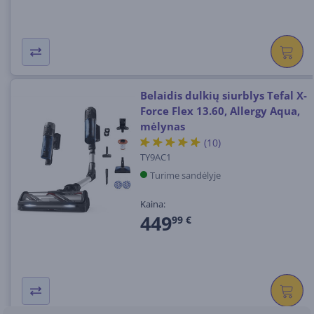
Belaidis dulkių siurblys Tefal X-
Force Flex 13.60, Allergy Aqua,
mėlynas
(10)
TY9AC1
Turime sandėlyje
Kaina:
449
99 €