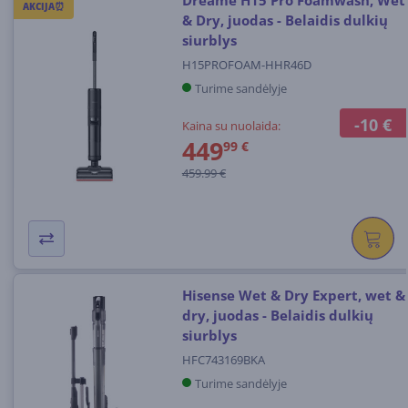
AKCIJA⏰
& Dry, juodas - Belaidis dulkių
siurblys
H15PROFOAM-HHR46D
Turime sandėlyje
-10 €
Kaina su nuolaida:
449
99 €
459.99 €
Hisense Wet & Dry Expert, wet &
dry, juodas - Belaidis dulkių
siurblys
HFC743169BKA
Turime sandėlyje