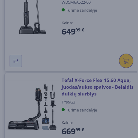
WD5M6A522-00
Turime sandėlyje
Kaina:
649
99 €
Tefal X-Force Flex 15.60 Aqua,
juodas/aukso spalvos - Belaidis
dulkių siurblys
TY99G3
Turime sandėlyje
Kaina:
669
99 €