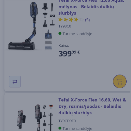
Tefal X-Force Flex 12.60 Aqua,
mėlynas - Belaidis dulkių
siurblys
(5)
TY98C0
Turime sandėlyje
Kaina:
399
99 €
Tefal X-Force Flex 16.60, Wet &
Dry, rožinis/juodas - Belaidis
dulkių siurblys
TY9CD9E0
Turime sandėlyje