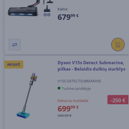
Kaina:
679
99 €
Dyson V15s Detect Submarine,
AKCIJA⏰
pilkas - Belaidis dulkių siurblys
V15S-DETECTSUBMARINE
Turime sandėlyje
-250 €
Kaina su nuolaida:
699
99 €
949.99 €