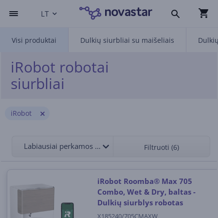
LT
Visi produktai
Dulkių siurbliai su maišeliais
Dulkių
iRobot robotai
siurbliai
iRobot
Labiausiai perkamos viršuje
Filtruoti (6)
iRobot Roomba® Max 705
Combo, Wet & Dry, baltas -
Dulkių siurblys robotas
X185240/705CMAXW