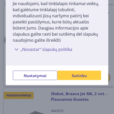
Jie naudojami, kad tinklalapis tinkamai veiktų,
kad galėtume tinklalapį tobulinti,
iRobot Roomba® 105 Combo+,
individualizuoti Jūsų naršymo patirtį bei
Wet & Dry, juodas - Dulkių
pateikti pasiūlymus, kurie būtų aktualūs
siurblys robotas
būtent Jums. Daugiau informacijos apie
Y351040/105+B
slapukus galite rasti bei sutikimą dėl slapukų
Turime sandėlyje
naudojimo galite išreikšti
Kaina:
„Novastar“ slapukų politika
399
99 €
Nustatymai
Sutinku
iRobot, Braava Jet M6, 2 vnt. -
PIGIAUSIA RINKOJE
Plaunamos šluostės
4643570