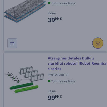
Turime sandėlyje
Kaina:
39
99 €
Atsarginės detalės Dulkių
siurbliui robotui iRobot Roomba
s-series
ROOMBAKIT-S
Turime sandėlyje
Kaina:
99
99 €