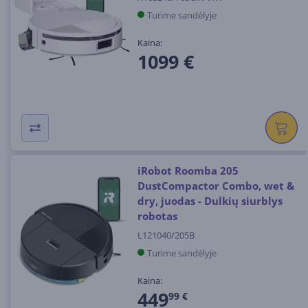
Turime sandėlyje
Kaina:
1099 €
iRobot Roomba 205
DustCompactor Combo, wet &
dry, juodas - Dulkių siurblys
robotas
L121040/205B
Turime sandėlyje
Kaina:
449
99 €