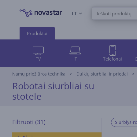
LT
Produktai
TV
IT
Telefonai
G
Namų priežiūros technika
Dulkių siurbliai ir priedai
Robotai siurbliai su
stotele
Filtruoti
(31)
Siurblys-r