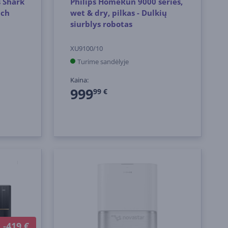
s Shark
Philips HomeRun 9000 series,
uch
wet & dry, pilkas - Dulkių
siurblys robotas
XU9100/10
Turime sandėlyje
Kaina:
999
99 €
-419 €