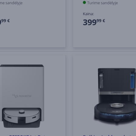
me sandėlyje
Turime sandėlyje
Kaina:
9
399
99 €
99 €