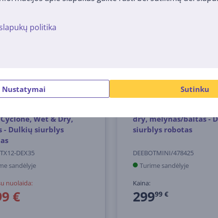
slapukų politika
-300 €
Nustatymai
Sutinku
acs DEEBOT X12
Ecovacs Deebot Mini, w
Cyclone, Wet & Dry,
dry, mėlynas/baltas - 
s - Dulkių siurblys
siurblys robotas
tas
TX12-DEX35
DEEBOTMINI/478425
me sandėlyje
Turime sandėlyje
su nuolaida:
Kaina:
9 €
299
99 €