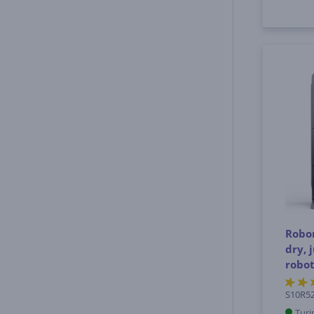
Robor
dry, 
robo
S10R52
Turi