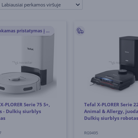
Labiausiai perkamos viršuje
Nemokamas pristatymas į paštomatus
 X-PLORER Serie 75 S+,
Tefal X-PLORER Serie 2
s - Dulkių siurblys
Animal & Allergy, juoda
tas
Dulkių siurblys robota
7
RG9495