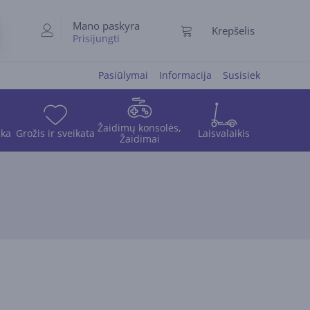
Mano paskyra
Krepšelis
Prisijungti
Pasiūlymai
Informacija
Susisiek
Žaidimų konsolės,
ika
Grožis ir sveikata
Laisvalaikis
Žaidimai