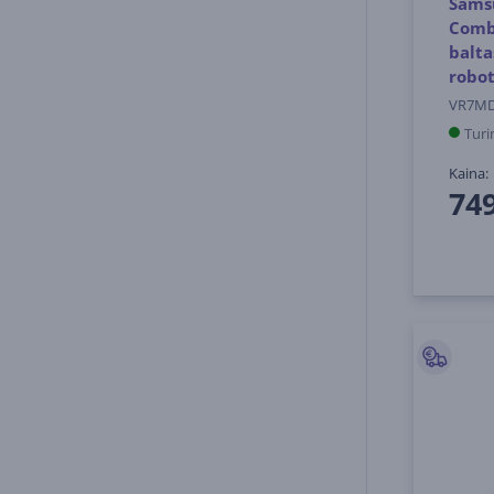
Sams
Comb
balta
robo
VR7MD
Turi
Kaina:
74