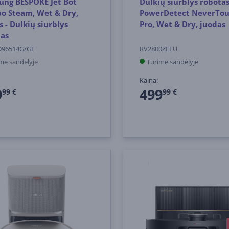
ung BESPOKE Jet Bot
Dulkių siurblys robota
o Steam, Wet & Dry,
PowerDetect NeverTo
s - Dulkių siurblys
Pro, Wet & Dry, juodas
tas
96514G/GE
RV2800ZEEU
me sandėlyje
Turime sandėlyje
Kaina:
9
499
99 €
99 €