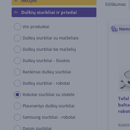
Akcijos
Eiliškumas
Dulkių siurbliai ir priedai
Visi produktai
Dulkių siurbliai su maišeliais
Dulkių siurbliai be maišelių
Dulkių siurbliai - šluotos
Rankiniai dulkių siurbliai
Dulkių siurbliai - robotai
Robotai siurbliai su stotele
Tefal
balta
Plaunantys dulkių siurbliai
robo
Samsung siurbliai - robotai
RG859
Dyson siurbliai