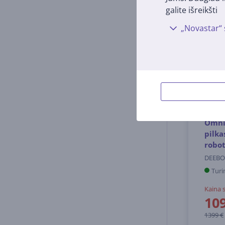
galite išreikšti
„Novastar“ 
Ecov
Omni
pilka
robo
DEEBO
Turi
Kaina 
109
1399 €