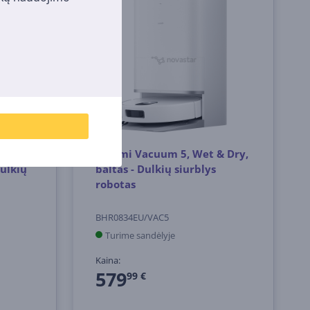
et &
Xiaomi Vacuum 5, Wet & Dry,
Dulkių
baltas - Dulkių siurblys
robotas
BHR0834EU/VAC5
Turime sandėlyje
Kaina:
579
99 €