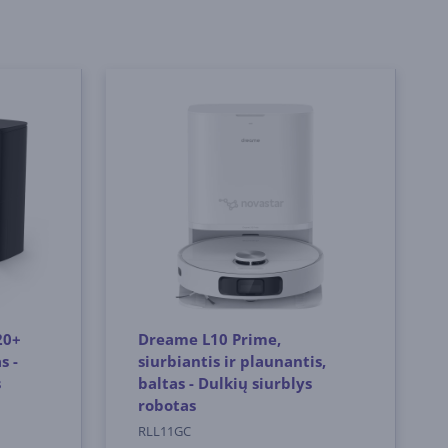
20+
Dreame L10 Prime,
s -
siurbiantis ir plaunantis,
s
baltas - Dulkių siurblys
robotas
RLL11GC