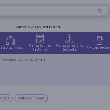
Darbo laikas I-V 10:00-18:30
Namų buities
Namų priežiūros
arso technika
Virtuvės techn
technika
technika
Robotai siurbliai su stotele
obotas
dulkių šalinimas