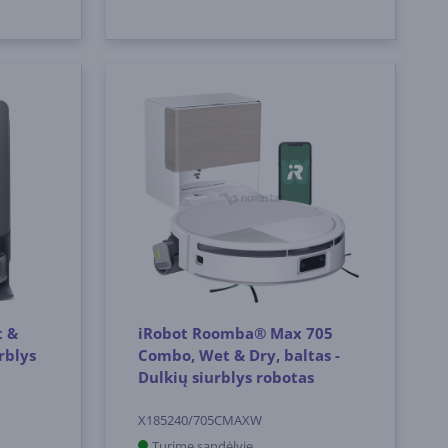
t &
iRobot Roomba® Max 705
rblys
Combo, Wet & Dry, baltas -
Dulkių siurblys robotas
X185240/705CMAXW
Turime sandėlyje