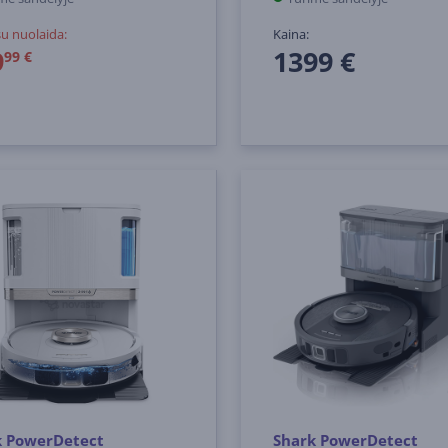
su nuolaida:
Kaina:
9
1399 €
99 €
k PowerDetect
Shark PowerDetect