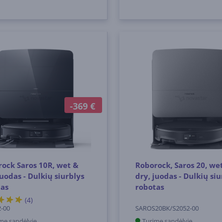
-369 €
ock Saros 10R, wet &
Roborock, Saros 20, we
juodas - Dulkių siurblys
dry, juodas - Dulkių siu
tas
robotas
(4)
-00
SAROS20BK/S2052-00
me sandėlyje
Turime sandėlyje