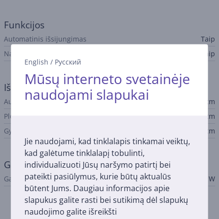
Funkcijos
Automatinis išsijungimas
Taip
Naktinis režimas
Taip
English
/
Русский
Mūsų interneto svetainėje
Išmatavimai
naudojami slapukai
Aukštis
25,5 cm
Plotis
21 cm
Gylis
11 cm
Jie naudojami, kad tinklalapis tinkamai veiktų,
kad galėtume tinklalapį tobulinti,
Galingumas
individualizuoti Jūsų naršymo patirtį bei
pateikti pasiūlymus, kurie būtų aktualūs
Galia
20 W
būtent Jums. Daugiau informacijos apie
slapukus galite rasti bei sutikimą dėl slapukų
naudojimo galite išreikšti
Priedai