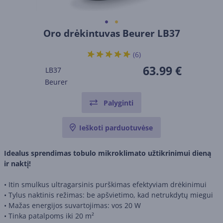
Oro drėkintuvas Beurer LB37
(6)
63.99 €
LB37
Beurer
Palyginti
Ieškoti parduotuvėse
Idealus sprendimas tobulo mikroklimato užtikrinimui dieną
ir naktį!
•
Itin smulkus ultragarsinis purškimas efektyviam drėkinimui
•
Tylus naktinis režimas: be apšvietimo, kad netrukdytų miegui
•
Mažas energijos suvartojimas: vos 20 W
•
Tinka patalpoms iki 20 m²