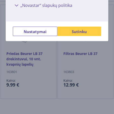
„Novastar“ slapukų politika
Nustatymai
Sutinku
Priedas Beurer LB 37
Filtras Beurer LB 37
drekintuvui, 10 vnt.
kvapnių lapelių
163801
163803
Kaina:
Kaina:
9.99 €
12.99 €