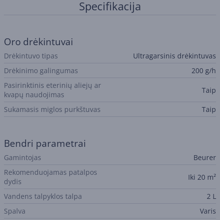
Specifikacija
Oro drėkintuvai
Drėkintuvo tipas
Ultragarsinis drėkintuvas
Drėkinimo galingumas
200 g/h
Pasirinktinis eterinių aliejų ar
Taip
kvapų naudojimas
Sukamasis miglos purkštuvas
Taip
Bendri parametrai
Gamintojas
Beurer
Rekomenduojamas patalpos
Iki 20 m²
dydis
Vandens talpyklos talpa
2 L
Spalva
Varis