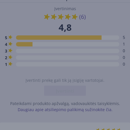
Įvertinimas
(6)
4,8
5
5
1
4
0
3
0
2
0
1
Įvertinti prekę gali tik ją įsigiję vartotojai.
Įvertinti
Pateikdami produkto apžvalgą, vadovaukitės taisyklėmis.
Daugiau apie atsiliepimo palikimą sužinokite čia.