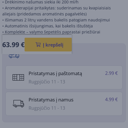
•
Drėkinimo našumas siekia iki 200 ml/h
•
Aromaterapijai pritaikytas: suderinamas su kvapiaisiais
aliejais (pridedamos aromatinės pagalvėlės)
•
Išimamas 2 litrų vandens bakelis patogiam naudojimui
•
Automatinis išsijungimas, kai bakelis ištuštėja
•
Komplekte – valymo šepetėlis paprastai priežiūrai
63.99
€
Į krepšelį
Pristatymo būdai
Pristatymas į paštomatą
2.99 €
Rugpjūčio 11 - 13
Pristatymas į namus
4.99 €
Rugpjūčio 11 - 13