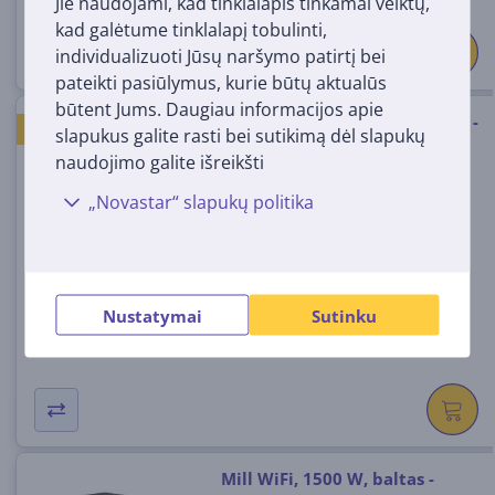
Jie naudojami, kad tinklalapis tinkamai veiktų,
kad galėtume tinklalapį tobulinti,
individualizuoti Jūsų naršymo patirtį bei
pateikti pasiūlymus, kurie būtų aktualūs
būtent Jums. Daugiau informacijos apie
Mill Gentle Air 1000 W, baltas -
PIGIAUSIA RINKOJE
slapukus galite rasti bei sutikimą dėl slapukų
Tepalinis radiatorius
naudojimo galite išreikšti
(6)
AB-H1000MEC
„Novastar“ slapukų politika
Turime sandėlyje
Kaina:
129
99 €
Nustatymai
Sutinku
Mill WiFi, 1500 W, baltas -