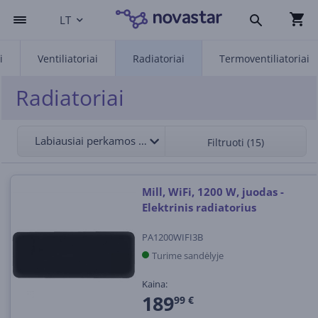
LT
i
Ventiliatoriai
Radiatoriai
Termoventiliatoriai
Radiatoriai
Labiausiai perkamos viršuje
Filtruoti (15)
Mill, WiFi, 1200 W, juodas -
Elektrinis radiatorius
PA1200WIFI3B
Turime sandėlyje
Kaina:
189
99 €