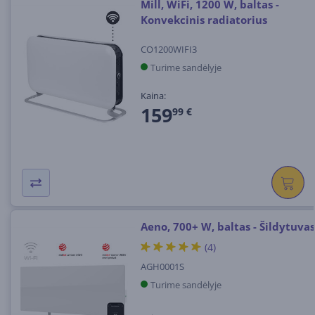
Mill, WiFi, 1200 W, baltas -
Konvekcinis radiatorius
CO1200WIFI3
Turime sandėlyje
Kaina:
159
99 €
Aeno, 700+ W, baltas - Šildytuvas
(4)
AGH0001S
Turime sandėlyje