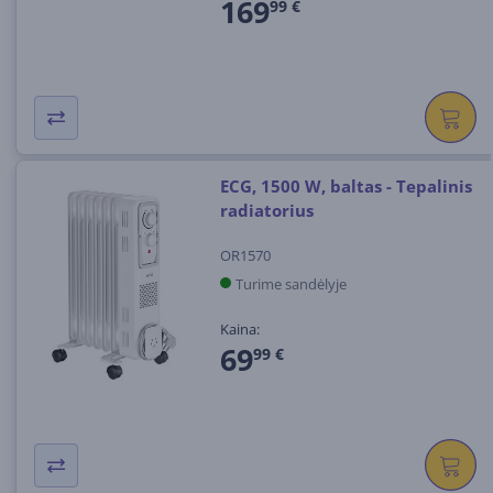
169
99 €
ECG, 1500 W, baltas - Tepalinis
radiatorius
OR1570
Turime sandėlyje
Kaina:
69
99 €