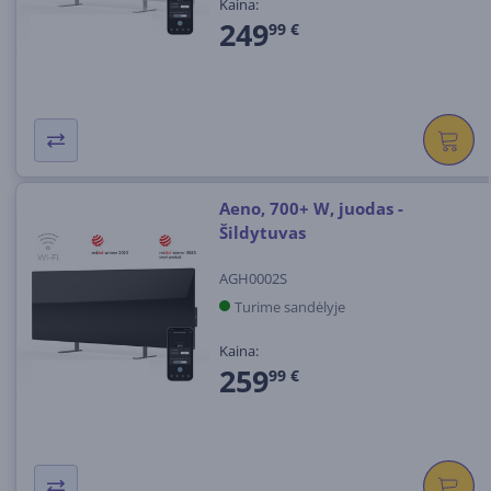
Kaina:
249
99 €
Aeno, 700+ W, juodas -
Šildytuvas
AGH0002S
Turime sandėlyje
Kaina:
259
99 €