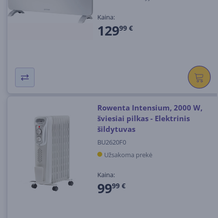
Kaina:
129
99 €
Rowenta Intensium, 2000 W,
šviesiai pilkas - Elektrinis
šildytuvas
BU2620F0
Užsakoma prekė
Kaina:
99
99 €