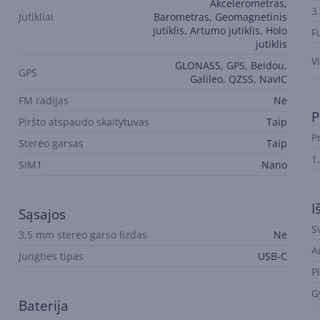
Akcelerometras,
3
Jutikliai
Barometras, Geomagnetinis
jutiklis, Artumo jutiklis, Holo
F
jutiklis
V
GLONASS, GPS, Beidou,
GPS
Galileo, QZSS, NavIC
FM radijas
Ne
P
Piršto atspaudo skaitytuvas
Taip
P
Stereo garsas
Taip
1
SIM1
Nano
I
Sąsajos
S
3,5 mm stereo garso lizdas
Ne
A
Jungties tipas
USB-C
Pl
G
Baterija