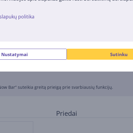
slapukų politika
mizuodamas spalvas, kontrastą ir detales. Nuotraukos ir vaizdo įrašai
andų žaidimų veikimą. Aparatine įranga paremtas spindulių sekimas 
Nustatymai
Sutinku
ovimas per 30 minučių įkrauna iki 65 %.
Now Bar“ suteikia greitą prieigą prie svarbiausių funkcijų.
Priedai