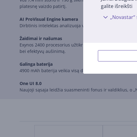
galite išreikšti
platesnę vaizdo patirtį.
„Novastar“ 
AI ProVisual Engine kamera
Dirbtinis intelektas analizuoja vaizdus realiu laiku, opti
Žaidimai ir našumas
Exynos 2400 procesorius užtikrina greitą reakciją ir skl
bei efektyvų aušinimą.
Galinga baterija
4900 mAh baterija veikia visą dieną, o 45 W greitasis įkr
One UI 8.0
Naujoji sąsaja leidžia suasmeninti fonus ir valdiklius, o „