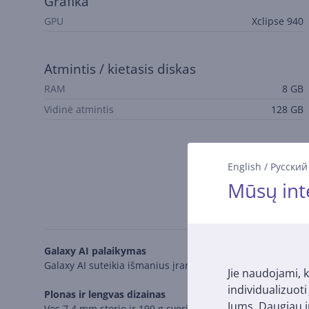
Grafika
GPU
Xclipse 940
Atmintis / kietasis diskas
RAM
8 GB
Vidinė atmintis
128 GB
English
/
Русский
Mūsų int
Galaxy AI palaikymas
Galaxy AI suteikia išmanius įrankius jūsų kasdienybei: re
Jie naudojami, k
individualizuot
Plonas ir lengvas dizainas
Jums. Daugiau i
Vos 7,4 mm storio ir 190 g sveriantis S25 FE yra ploniausia