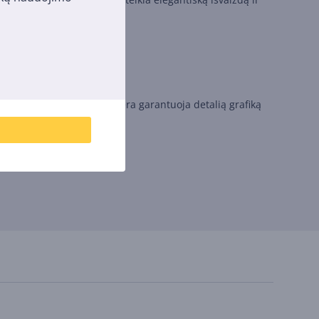
 atrodo natūraliai ryškūs.
ir 14 % didesnė garų kamera garantuoja detalią grafiką