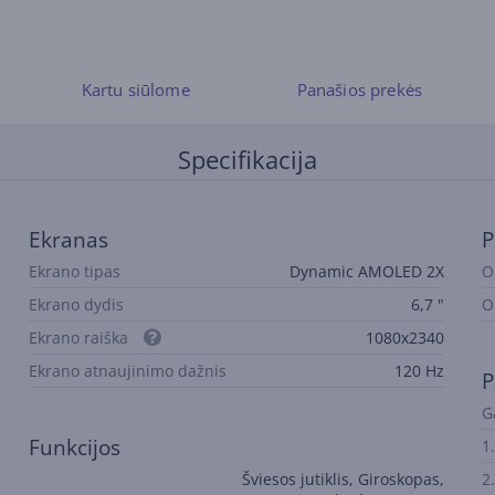
Kartu siūlome
Panašios prekės
Specifikacija
Ekranas
P
Ekrano tipas
Dynamic AMOLED 2X
O
Ekrano dydis
6,7 "
O
Ekrano raiška
1080x2340
Ekrano atnaujinimo dažnis
120 Hz
P
G
Funkcijos
1
Šviesos jutiklis, Giroskopas,
2