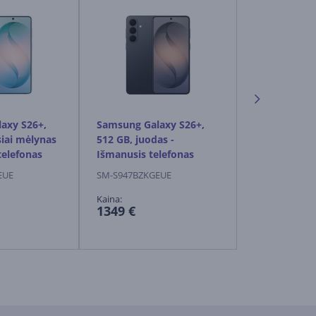
axy S26+,
Samsung Galaxy S26+,
Samsung Gal
siai mėlynas
512 GB, juodas -
512 GB, viole
telefonas
Išmanusis telefonas
Išmanusis t
EUE
SM-S947BZKGEUE
SM-S947BZVG
Kaina:
Kaina:
1349 €
1349 €