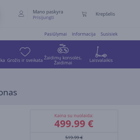
Mano paskyra
Krepšelis
Prisijungti
Pasiūlymai
Informacija
Susisiek
Žaidimų konsolės,
ika
Grožis ir sveikata
Laisvalaikis
Žaidimai
fonas
Kaina su nuolaida:
499.99
€
519.99 €