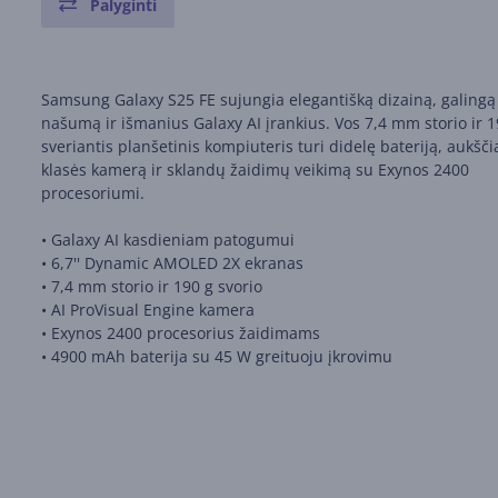
Palyginti
Samsung Galaxy S25 FE sujungia elegantišką dizainą, galingą
našumą ir išmanius Galaxy AI įrankius. Vos 7,4 mm storio ir 1
sveriantis planšetinis kompiuteris turi didelę bateriją, aukšč
klasės kamerą ir sklandų žaidimų veikimą su Exynos 2400
procesoriumi.
• Galaxy AI kasdieniam patogumui
• 6,7'' Dynamic AMOLED 2X ekranas
• 7,4 mm storio ir 190 g svorio
• AI ProVisual Engine kamera
• Exynos 2400 procesorius žaidimams
• 4900 mAh baterija su 45 W greituoju įkrovimu