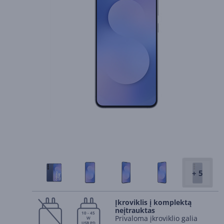
+ 5
Įkroviklis į komplektą
neįtrauktas
10 - 45
Privaloma įkroviklio galia
W
USB PD