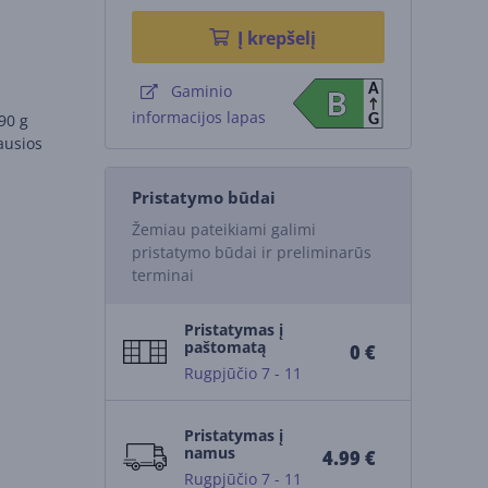
Į krepšelį
A
Gaminio
B
B
informacijos lapas
90 g
G
iausios
Pristatymo būdai
Žemiau pateikiami galimi
pristatymo būdai ir preliminarūs
terminai
Pristatymas į
paštomatą
0 €
Rugpjūčio 7 - 11
Pristatymas į
namus
4.99 €
Rugpjūčio 7 - 11