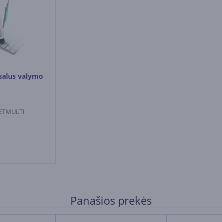
salus valymo
ETMULTI
Panašios prekės