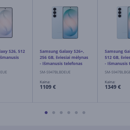
axy S26, 512
Samsung Galaxy S26+,
Samsung Gal
 Išmanusis
256 GB, šviesiai mėlynas
512 GB, švie
- Išmanusis telefonas
- Išmanusis 
HEUE
SM-S947BLBDEUE
SM-S947BLBG
Kaina:
Kaina:
1109 €
1349 €