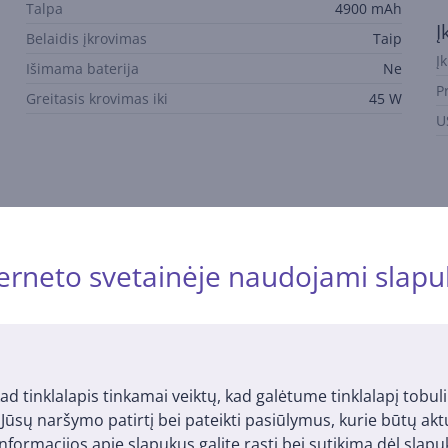
Talpa
4900 mAh
Į
Belaidis įkrovimas
Taip
Įk
Išimama baterija
Ne
P
Greitasis krovimas iki
45 W
U
erneto svetainėje naudojami slapu
Aprašymas
alaus laiko įžvalgas, lengvą turinio kūrimą ir suasmenintas santra
ad tinklalapis tinkamai veiktų, kad galėtume tinklalapį tobuli
i Jūsų naršymo patirtį bei pateikti pasiūlymus, kurie būtų ak
nformacijos apie slapukus galite rasti bei sutikimą dėl sla
s ir lengviausias FE modelis iki šiol. Siauri rėmeliai ir „plūduriuoj