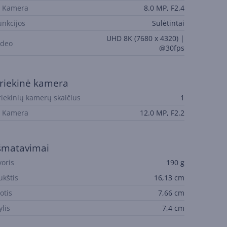
. Kamera
8.0 MP, F2.4
unkcijos
Sulėtintai
UHD 8K (7680 x 4320) |
ideo
@30fps
riekinė kamera
riekinių kamerų skaičius
1
. Kamera
12.0 MP, F2.2
šmatavimai
voris
190 g
ukštis
16,13 cm
otis
7,66 cm
ylis
7,4 cm