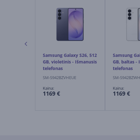
axy Fold8,
Samsung Galaxy S26, 512
Samsung Gal
ai pilkas -
GB, violetinis - Išmanusis
GB, baltas -
elefonas
telefonas
telefonas
EUE
SM-S942BZVHEUE
SM-S942BZW
Kaina:
Kaina:
1169 €
1169 €