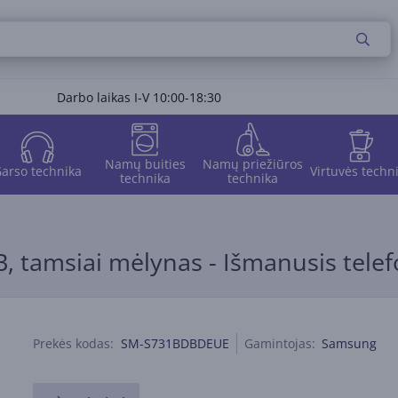
Darbo laikas I-V 10:00-18:30
Namų buities
Namų priežiūros
arso technika
Virtuvės techn
technika
technika
 tamsiai mėlynas - Išmanusis tele
Prekės kodas:
SM-S731BDBDEUE
Gamintojas:
Samsung