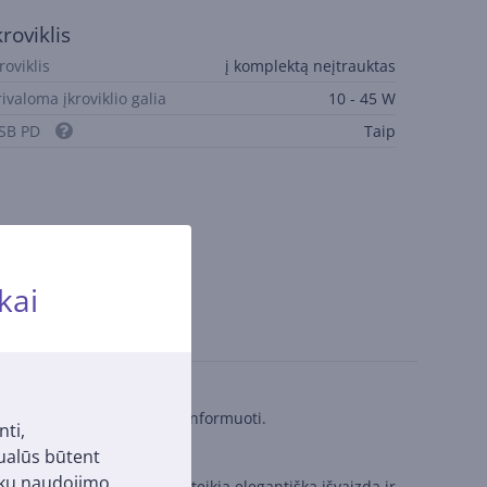
kroviklis
roviklis
į komplektą neįtrauktas
rivaloma įkroviklio galia
10 - 45 W
SB PD
Taip
kai
ukas, kad visada būtumėte informuoti.
nti,
tualūs būtent
pukų naudojimo
ančios“ kameros dizainas suteikia elegantišką išvaizdą ir