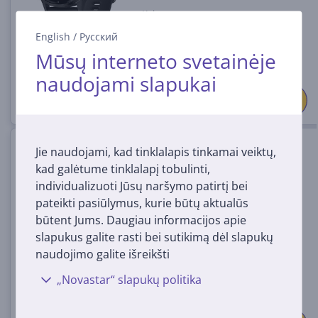
Kaina:
359
99 €
English
/
Русский
Mūsų interneto svetainėje
naudojami slapukai
Garmin Venu 3S, pilkas -
Jie naudojami, kad tinklalapis tinkamai veiktų,
Išmanusis laikrodis
kad galėtume tinklalapį tobulinti,
individualizuoti Jūsų naršymo patirtį bei
010-02785-01
pateikti pasiūlymus, kurie būtų aktualūs
Turime sandėlyje
būtent Jums. Daugiau informacijos apie
slapukus galite rasti bei sutikimą dėl slapukų
Kaina:
359
naudojimo galite išreikšti
99 €
„Novastar“ slapukų politika