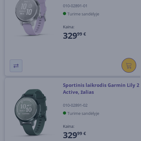
010-02891-01
Turime sandėlyje
Kaina:
329
99 €
Sportinis laikrodis Garmin Lily 2
Active, žalias
010-02891-02
Turime sandėlyje
Kaina:
329
99 €