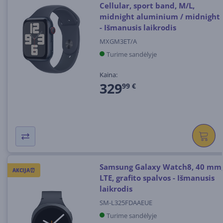
Cellular, sport band, M/L,
midnight aluminium / midnight
- Išmanusis laikrodis
MXGM3ET/A
Turime sandėlyje
Kaina:
329
99 €
Samsung Galaxy Watch8, 40 mm
AKCIJA⏰
LTE, grafito spalvos - Išmanusis
laikrodis
SM-L325FDAAEUE
Turime sandėlyje