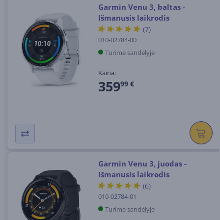
Garmin Venu 3, baltas -
Išmanusis laikrodis
(7)
010-02784-00
Turime sandėlyje
Kaina:
359
99 €
Garmin Venu 3, juodas -
Išmanusis laikrodis
(6)
010-02784-01
Turime sandėlyje