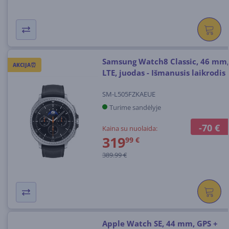
Samsung Watch8 Classic, 46 mm,
AKCIJA⏰
LTE, juodas - Išmanusis laikrodis
SM-L505FZKAEUE
Turime sandėlyje
-70 €
Kaina su nuolaida:
319
99 €
389.99 €
Apple Watch SE, 44 mm, GPS +