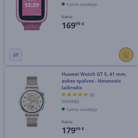
Turime sandėlyje
Kaina:
169
99 €
Huawei Watch GT 5, 41 mm,
aukso spalvos - Išmanusis
laikrodis
(6)
55020DJQ
Turime sandėlyje
Kaina:
179
99 €