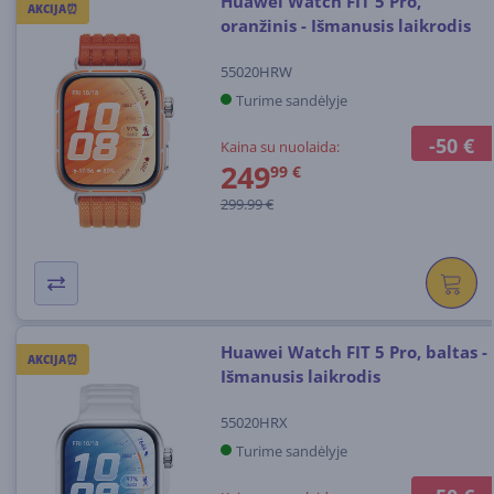
Huawei Watch FIT 5 Pro,
AKCIJA⏰
oranžinis - Išmanusis laikrodis
55020HRW
Turime sandėlyje
-50 €
Kaina su nuolaida:
249
99 €
299.99 €
Huawei Watch FIT 5 Pro, baltas -
AKCIJA⏰
Išmanusis laikrodis
55020HRX
Turime sandėlyje