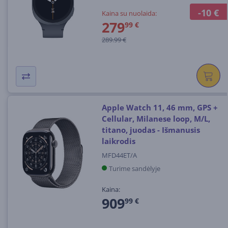
-10 €
Kaina su nuolaida:
279
99 €
289.99 €
Apple Watch 11, 46 mm, GPS +
Cellular, Milanese loop, M/L,
titano, juodas - Išmanusis
laikrodis
MFD44ET/A
Turime sandėlyje
Kaina:
909
99 €