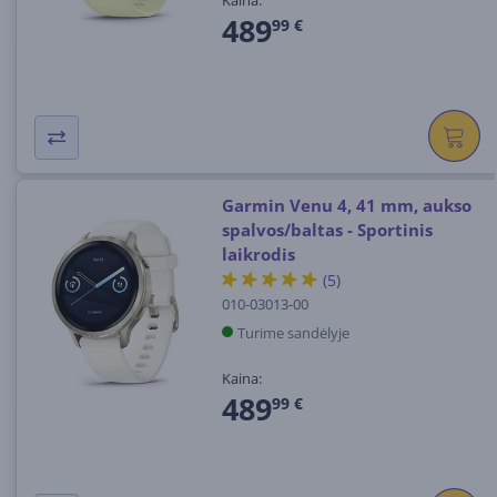
489
99 €
Garmin Venu 4, 41 mm, aukso
spalvos/baltas - Sportinis
laikrodis
(5)
010-03013-00
Turime sandėlyje
Kaina:
489
99 €