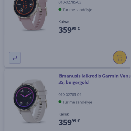
010-02785-03
Turime sandėlyje
Kaina:
359
99 €
Išmanusis laikrodis Garmin Ven
3S, beige/gold
010-02785-04
Turime sandėlyje
Kaina:
359
99 €