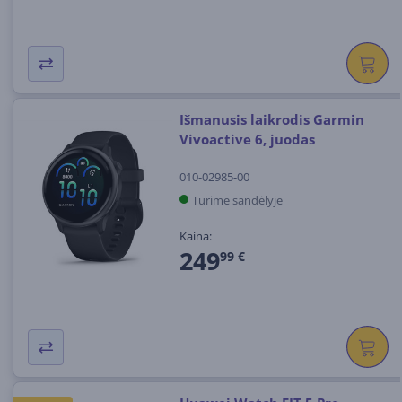
Išmanusis laikrodis Garmin
Vivoactive 6, juodas
010-02985-00
Turime sandėlyje
Kaina:
249
99 €