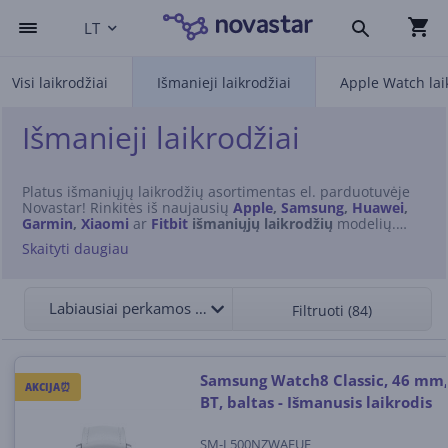
LT
Visi laikrodžiai
Išmanieji laikrodžiai
Apple Watch lai
Išmanieji laikrodžiai
Platus išmaniųjų laikrodžių asortimentas el. parduotuvėje
Novastar! Rinkitės iš naujausių
Apple
,
Samsung
,
Huawei
,
Garmin
,
Xiaomi
ar
Fitbit
išmaniųjų laikrodžių
modelių.
Išmanieji laikrodžiai yra neatsiejama šiuolaikinio žmogaus
Skaityti daugiau
gyvenimo dalis – jie rodo ne tik laiką, bet ir įvairias,
kasdieniam gyvenimui praverčiančias funkcijas. Nuo
sveikatos stebėjimo iki pranešimų sinchronizavimo su
išmaniuoju telefonu, šie įrenginiai padės sekti kasdienę
Labiausiai perkamos viršuje
Filtruoti (84)
veiklą, efektyviai planuoti laiką ir išlaikyti ryšį su svarbiausia
informacija. Išsirinkite savo laikrodį jau šiandien!
Samsung Watch8 Classic, 46 mm,
AKCIJA⏰
BT, baltas - Išmanusis laikrodis
SM-L500NZWAEUE