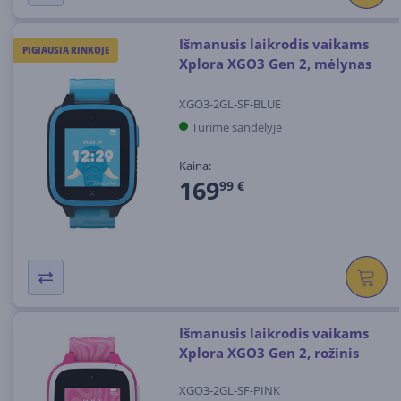
Išmanusis laikrodis vaikams
PIGIAUSIA RINKOJE
Xplora XGO3 Gen 2, mėlynas
XGO3-2GL-SF-BLUE
Turime sandėlyje
Kaina:
169
99 €
Išmanusis laikrodis vaikams
Xplora XGO3 Gen 2, rožinis
XGO3-2GL-SF-PINK