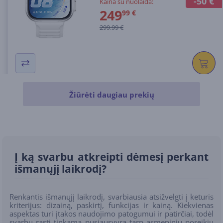
-50 €
Kaina su nuolaida:
249
99 €
299.99 €
Žiūrėti daugiau prekių
Į ką svarbu atkreipti dėmesį perkant
išmanųjį laikrodį?
Renkantis išmanųjį laikrodį, svarbiausia atsižvelgti į keturis
kriterijus: dizainą, paskirtį, funkcijas ir kainą. Kiekvienas
aspektas turi įtakos naudojimo patogumui ir patirčiai, todėl
svarbu rasti tinkamą pusiausvyrą tarp asmeninių poreikių