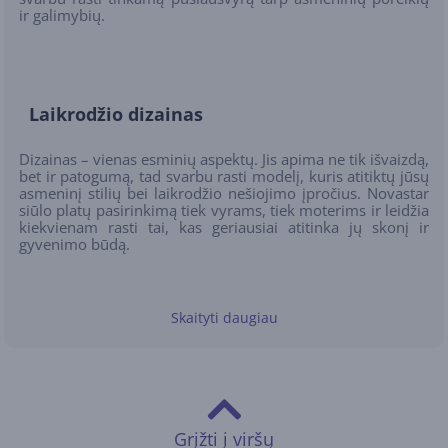
ir galimybių.
Laikrodžio dizainas
Dizainas – vienas esminių aspektų. Jis apima ne tik išvaizdą,
bet ir patogumą, tad svarbu rasti modelį, kuris atitiktų jūsų
asmeninį stilių bei laikrodžio nešiojimo įpročius. Novastar
siūlo platų pasirinkimą tiek vyrams, tiek moterims ir leidžia
kiekvienam rasti tai, kas geriausiai atitinka jų skonį ir
gyvenimo būdą.
Skaityti daugiau
Išmanieji laikrodžiai vyrams
pasižymi didesniu korpuso
dydžiu ir neutralesnėmis spalvomis. Jeigu propaguojate
aktyvų gyvenimo būdą, geriausias pasirinkimas bus
Garmin
,
Polar
arba, priklausomai nuo jūsų telefono
gamintojo,
Apple
/
Samsung
išmanusis laikrodis.
Grįžti į viršų