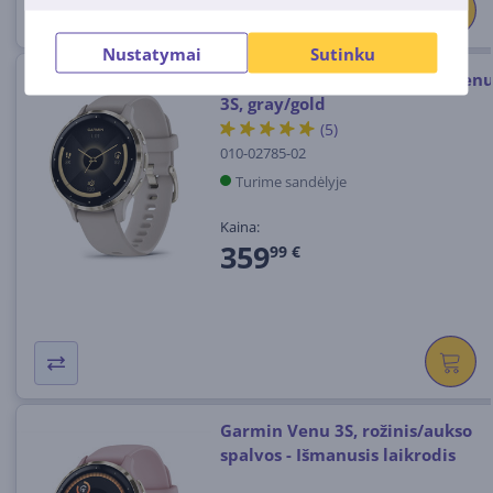
Nustatymai
Sutinku
Išmanusis laikrodis Garmin Ven
3S, gray/gold
(5)
010-02785-02
Turime sandėlyje
Kaina:
359
99 €
Garmin Venu 3S, rožinis/aukso
spalvos - Išmanusis laikrodis