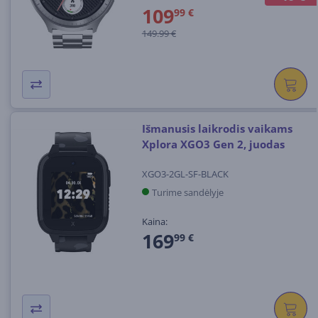
109
99 €
149.99 €
Išmanusis laikrodis vaikams
Xplora XGO3 Gen 2, juodas
XGO3-2GL-SF-BLACK
Turime sandėlyje
Kaina:
169
99 €