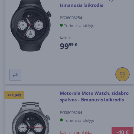
Išmanusis laikrodis
PG38C08254
Turime sandėlyje
Kaina:
99
99 €
Motorola Moto Watch, sidabro
AKCIJA⏰
spalvos - Išmanusis laikrodis
PG38C08264
Turime sandėlyje
-40 €
Kaina su nuolaida: