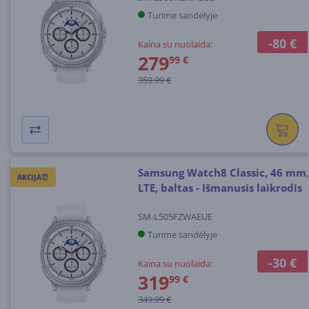
Turime sandėlyje
-80 €
Kaina su nuolaida:
279
99 €
359.99 €
Samsung Watch8 Classic, 46 mm,
AKCIJA⏰
LTE, baltas - Išmanusis laikrodis
SM-L505FZWAEUE
Turime sandėlyje
-30 €
Kaina su nuolaida:
319
99 €
349.99 €