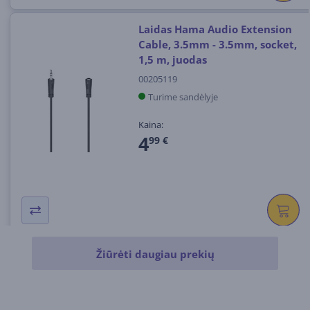
Laidas Hama Audio Extension
Cable, 3.5mm - 3.5mm, socket,
1,5 m, juodas
00205119
Turime sandėlyje
Kaina:
4
99 €
Žiūrėti daugiau prekių