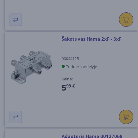
Šakotuvas Hama 2xF - 3xF
00044125
Turime sandėlyje
Kaina:
5
99 €
Adapteris Hama 00127068