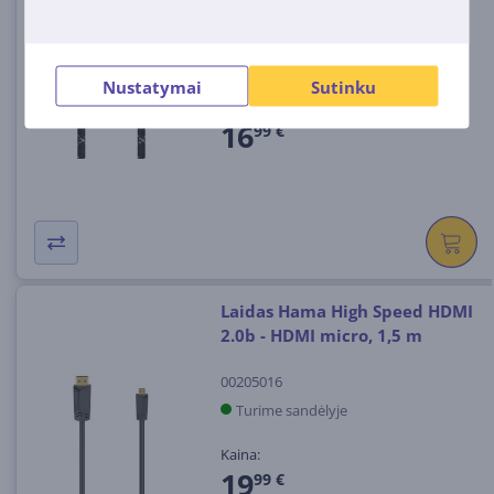
00205238
Turime sandėlyje
Nustatymai
Sutinku
Kaina:
16
99 €
Laidas Hama High Speed ​​HDMI
2.0b - HDMI micro, 1,5 m
00205016
Turime sandėlyje
Kaina:
19
99 €