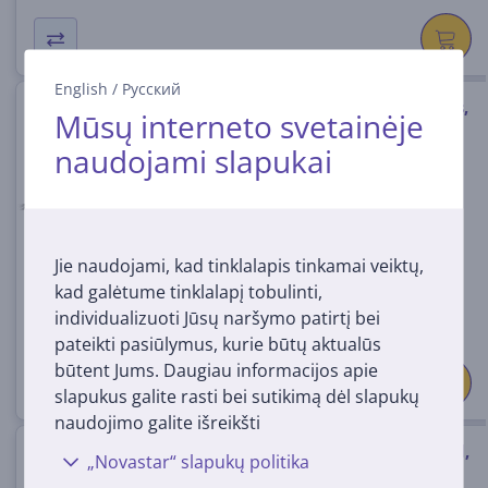
English
/
Русский
Laidas Hama Anvinity, optinis,
Mūsų interneto svetainėje
1.5m, 00127112
naudojami slapukai
00127112
Turime sandėlyje
Kaina:
Jie naudojami, kad tinklalapis tinkamai veiktų,
12
99 €
kad galėtume tinklalapį tobulinti,
individualizuoti Jūsų naršymo patirtį bei
pateikti pasiūlymus, kurie būtų aktualūs
būtent Jums. Daugiau informacijos apie
slapukus galite rasti bei sutikimą dėl slapukų
naudojimo galite išreikšti
Laidas Hama Ultra High Speed,
„Novastar“ slapukų politika
8K, gold-plated, 1 m, gray