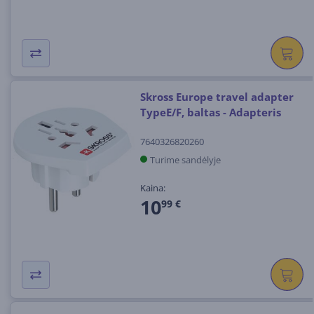
Skross Europe travel adapter
TypeE/F, baltas - Adapteris
7640326820260
Turime sandėlyje
Kaina:
10
99 €