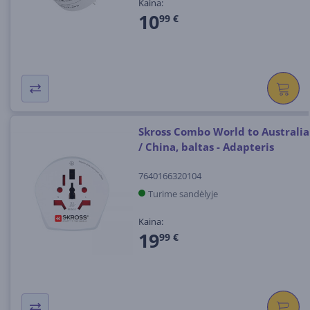
Kaina:
10
99 €
Skross Combo World to Australia
/ China, baltas - Adapteris
7640166320104
Turime sandėlyje
Kaina:
19
99 €