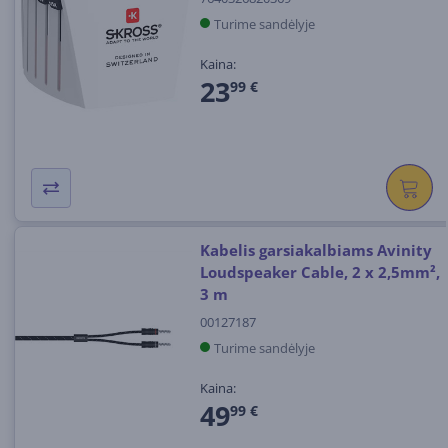
Turime sandėlyje
Kaina:
23
99 €
Kabelis garsiakalbiams Avinity
Loudspeaker Cable, 2 x 2,5mm²,
3 m
00127187
Turime sandėlyje
Kaina:
49
99 €