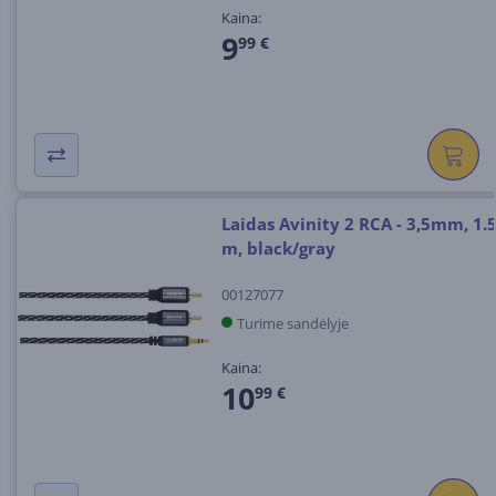
Kaina:
9
99 €
Laidas Avinity 2 RCA - 3,5mm, 1.
m, black/gray
00127077
Turime sandėlyje
Kaina:
10
99 €