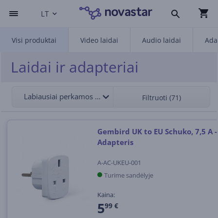
LT
Visi produktai
Video laidai
Audio laidai
Ada
Laidai ir adapteriai
Labiausiai perkamos viršuje
Filtruoti (71)
Gembird UK to EU Schuko, 7,5 A -
Adapteris
A-AC-UKEU-001
Turime sandėlyje
Kaina:
5
99 €