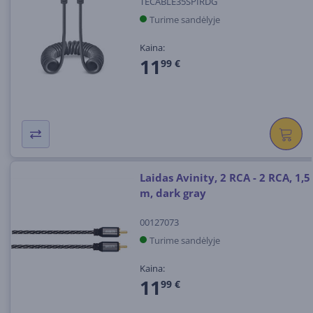
TECABLE35SPIRDG
Turime sandėlyje
Kaina:
11
99 €
Laidas Avinity, 2 RCA - 2 RCA, 1,5
m, dark gray
00127073
Turime sandėlyje
Kaina:
11
99 €