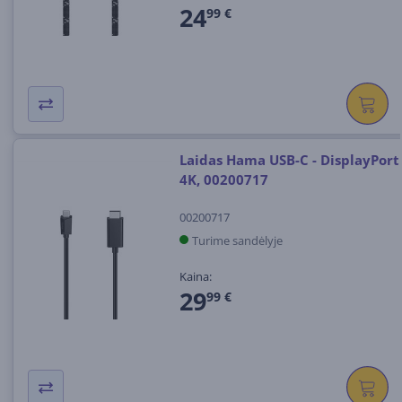
24
99 €
Laidas Hama USB-C - DisplayPort
4K, 00200717
00200717
Turime sandėlyje
Kaina:
29
99 €