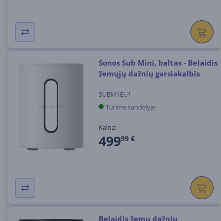
Sonos Sub Mini, baltas - Belaidis
žemųjų dažnių garsiakalbis
SUBM1EU1
Turime sandėlyje
Kaina:
499
99 €
Belaidis žemų dažnių