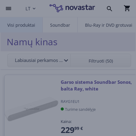
LT
Visi produktai
Soundbar
Blu-Ray ir DVD grotuvai
Namų kinas
Labiausiai perkamos viršuje
Filtruoti (50)
Garso sistema Soundbar Sonos,
balta Ray, white
RAYG1EU1
Turime sandėlyje
Kaina:
229
99 €