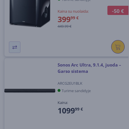
-50 €
Kaina su nuolaida:
399
99 €
449.99 €
Sonos Arc Ultra, 9.1.4, juoda –
Garso sistema
ARCG2EU1BLK
Turime sandėlyje
Kaina:
1099
99 €