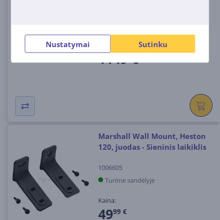
HW-Q990H/EN
Turime sandėlyje
Nustatymai
Sutinku
Kaina:
1149 €
Marshall Wall Mount, Heston
120, juodas - Sieninis laikiklis
1006605
Turime sandėlyje
Kaina:
49
99 €