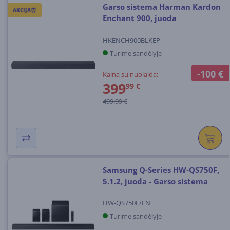
Garso sistema Harman Kardon
AKCIJA⏰
Enchant 900, juoda
HKENCH900BLKEP
Turime sandėlyje
-100 €
Kaina su nuolaida:
399
99 €
499.99 €
Samsung Q-Series HW-QS750F,
5.1.2, juoda - Garso sistema
HW-QS750F/EN
Turime sandėlyje