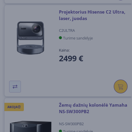
Projektorius Hisense C2 Ultra,
laser, juodas
C2ULTRA
Turime sandėlyje
Kaina:
2499 €
Žemų dažnių kolonėlė Yamaha
AKCIJA⏰
NS-SW300PB2
NS-SW300PB2
Turime sandėlyje