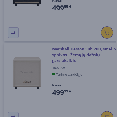
Kaina:
499
99 €
Marshall Heston Sub 200, smėlio
spalvos - Žemųjų dažnių
garsiakalbis
1007995
Turime sandėlyje
Kaina:
499
99 €