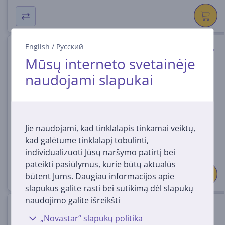
English
/
Русский
Bose Lifestyle Ultra Soundbar,
juoda - Garso sistema
Mūsų interneto svetainėje
naudojami slapukai
892930-2100
Turime sandėlyje
Kaina:
1099
99 €
Jie naudojami, kad tinklalapis tinkamai veiktų,
kad galėtume tinklalapį tobulinti,
individualizuoti Jūsų naršymo patirtį bei
pateikti pasiūlymus, kurie būtų aktualūs
būtent Jums. Daugiau informacijos apie
slapukus galite rasti bei sutikimą dėl slapukų
naudojimo galite išreikšti
Samsung Q-Series HW-Q990H,
11.1.4, juoda - Garso sistema
„Novastar“ slapukų politika