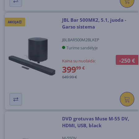
JBL Bar 500MK2, 5.1, juoda -
AKCIJA⏰
Garso sistema
JBLBAR500M2BLKEP
Turime sandėlyje
-250 €
Kaina su nuolaida:
399
99 €
649.99 €
DVD grotuvas Muse M-55 DV,
HDMI, USB, black
M-55DV