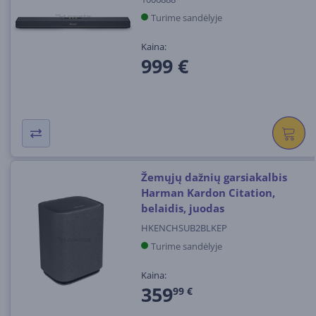
Turime sandėlyje
Kaina:
999 €
Žemųjų dažnių garsiakalbis
Harman Kardon Citation,
belaidis, juodas
HKENCHSUB2BLKEP
Turime sandėlyje
Kaina:
359
99 €