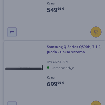
Kaina:
549
99 €
Samsung Q-Series QS90H, 7.1.2,
juoda - Garso sistema
HW-QS90H/EN
Turime sandėlyje
Kaina:
699
99 €