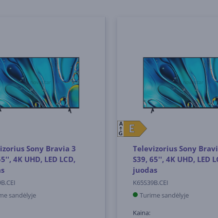
A
E
E
G
izorius Sony Bravia 3
Televizorius Sony Bravi
55'', 4K UHD, LED LCD,
S39, 65'', 4K UHD, LED L
as
juodas
B.CEI
K65S39B.CEI
me sandėlyje
Turime sandėlyje
Kaina: