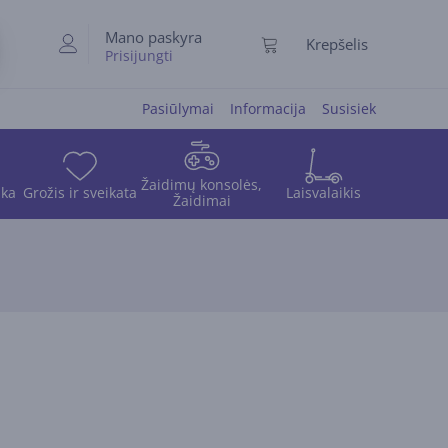
Mano paskyra
Krepšelis
Prisijungti
Pasiūlymai
Informacija
Susisiek
Žaidimų konsolės,
ika
Grožis ir sveikata
Laisvalaikis
Žaidimai