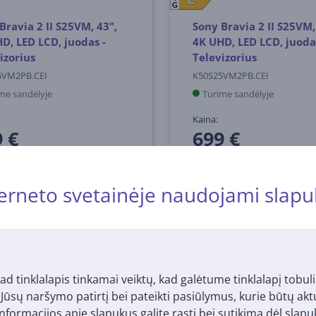
G
Bravia 2 II S25VM, 43",
Sony Bravia 2 II S25VM,
D, LED LCD, juodas -
4K UHD, LED LCD, juoda
izorius
Televizorius
5VM2PB.CEI
K50S25VM2PB.CEI
me sandėlyje
Turime sandėlyje
Kaina:
 €
699 €
erneto svetainėje naudojami slapu
ad tinklalapis tinkamai veiktų, kad galėtume tinklalapį tobuli
i Jūsų naršymo patirtį bei pateikti pasiūlymus, kurie būtų ak
nformacijos apie slapukus galite rasti bei sutikimą dėl sla