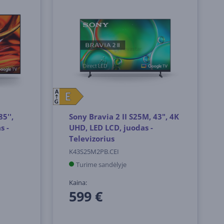
A
E
E
G
5'',
Sony Bravia 2 II S25M, 43", 4K
s -
UHD, LED LCD, juodas -
Televizorius
K43S25M2PB.CEI
Turime sandėlyje
Kaina:
599 €