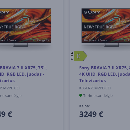
A
C
C
G
BRAVIA 7 II XR75, 75'',
Sony BRAVIA 7 II XR75, 8
D, RGB LED, juodas -
4K UHD, RGB LED, juoda
izorius
Televizorius
75M2PB.CEI
K85XR75M2PB.CEI
me sandėlyje
Turime sandėlyje
Kaina:
9 €
3249 €