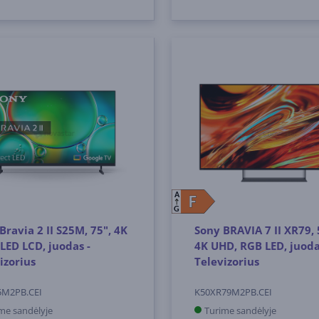
A
F
F
G
Bravia 2 II S25M, 75", 4K
Sony BRAVIA 7 II XR79, 5
LED LCD, juodas -
4K UHD, RGB LED, juoda
izorius
Televizorius
5M2PB.CEI
K50XR79M2PB.CEI
me sandėlyje
Turime sandėlyje