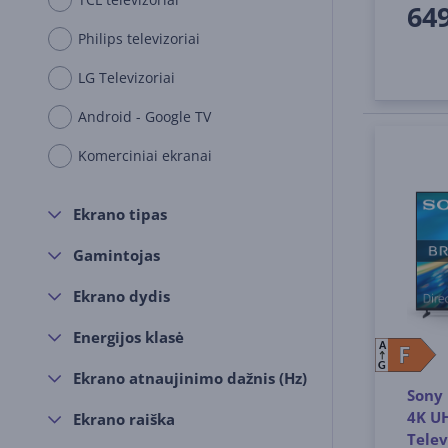
649
Philips televizoriai
LG Televizoriai
Android - Google TV
Komerciniai ekranai
Ekrano tipas
Gamintojas
Ekrano dydis
Energijos klasė
A
F
F
G
Ekrano atnaujinimo dažnis (Hz)
Sony 
4K UH
Ekrano raiška
Telev