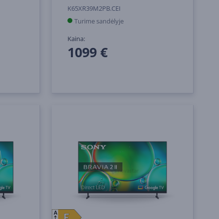
K65XR39M2PB.CEI
Turime sandėlyje
Kaina:
1099 €
A
E
E