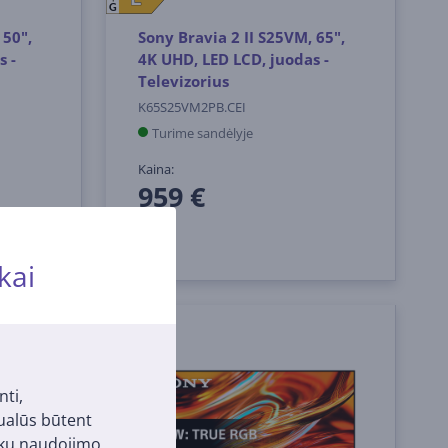
G
 50",
Sony Bravia 2 II S25VM, 65",
s -
4K UHD, LED LCD, juodas -
Televizorius
K65S25VM2PB.CEI
Turime sandėlyje
Kaina:
959 €
kai
nti,
tualūs būtent
pukų naudojimo