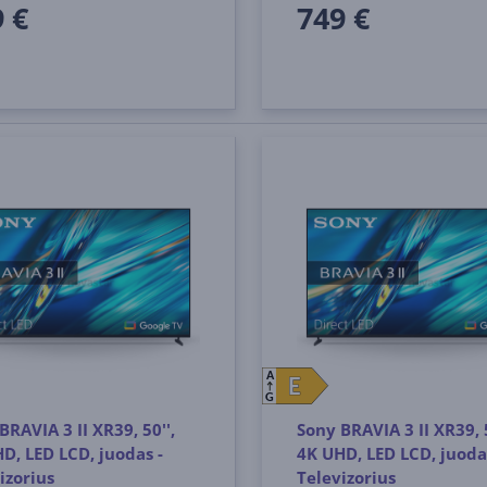
 €
749 €
A
E
E
G
BRAVIA 3 II XR39, 50'',
Sony BRAVIA 3 II XR39, 5
D, LED LCD, juodas -
4K UHD, LED LCD, juoda
izorius
Televizorius