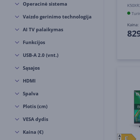
Operacinė sistema
K50XR
Turi
Vaizdo gerinimo technologija
Kaina:
AI TV palaikymas
829
Funkcijos
USB-A 2.0 (vnt.)
Sąsajos
HDMI
Spalva
Plotis (cm)
VESA dydis
Kaina (€)
A
E
E