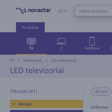
LT
Produktai
TV
IT
Telefonai
G
TV
Televizoriai
LED televizoriai
LED televizoriai
Filtruoti
(41)
LED LCD
Akcijos
Eiliškumas