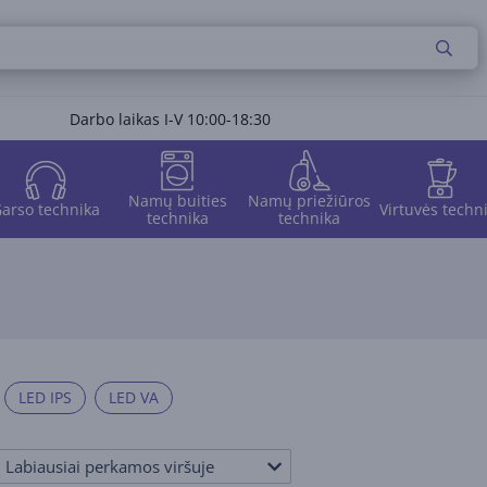
Darbo laikas I-V 10:00-18:30
Namų buities
Namų priežiūros
arso technika
Virtuvės techn
technika
technika
LED IPS
LED VA
Labiausiai perkamos viršuje