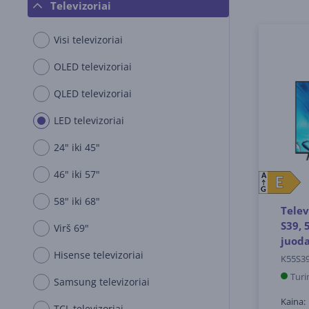
Televizoriai
Visi televizoriai
OLED televizoriai
QLED televizoriai
LED televizoriai
24" iki 45"
46" iki 57"
A
E
E
G
58" iki 68"
Telev
S39, 
Virš 69"
juod
Hisense televizoriai
K55S39
Turi
Samsung televizoriai
Kaina:
TCL televizoriai