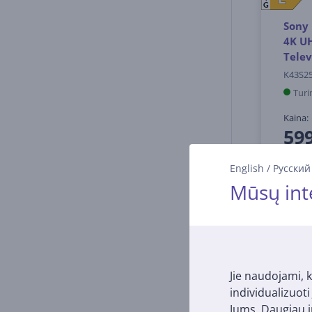
G
Sony 
4K UH
Telev
K43S2
Turi
Kaina:
599
English
/
Русский
Mūsų int
Jie naudojami, k
individualizuot
Jums. Daugiau i