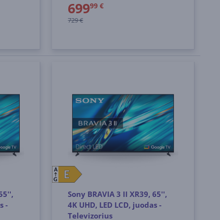
699
99 €
729 €
A
E
E
G
5'',
Sony BRAVIA 3 II XR39, 65'',
s -
4K UHD, LED LCD, juodas -
Televizorius