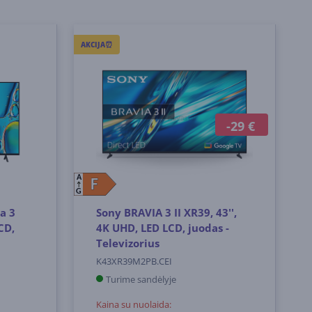
AKCIJA⏰
-29 €
A
F
F
G
a 3
Sony BRAVIA 3 II XR39, 43'',
CD,
4K UHD, LED LCD, juodas -
Televizorius
K43XR39M2PB.CEI
Turime sandėlyje
Kaina su nuolaida: