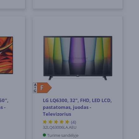
A
F
F
G
0'',
LG LQ6300, 32", FHD, LED LCD,
s -
pastatomas, juodas -
Televizorius
(4)
32LQ63006LA.AEU
Turime sandėlyje