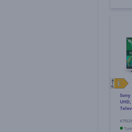
A
E
E
G
Sony 
UHD, 
Telev
K75S2
Turi