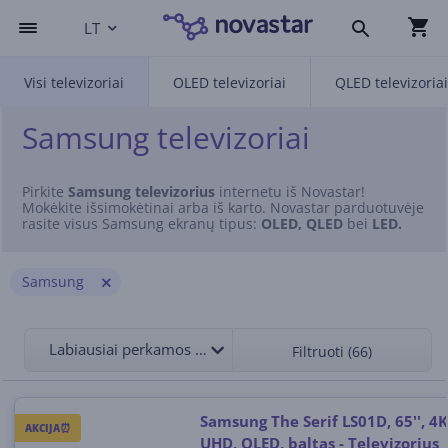
LT
Visi televizoriai
OLED televizoriai
QLED televizoriai
Samsung televizoriai
Pirkite
Samsung televizorius
internetu iš Novastar!
Mokėkite išsimokėtinai arba iš karto. Novastar parduotuvėje
rasite visus Samsung ekranų tipus:
OLED, QLED
bei
LED.
Samsung
Labiausiai perkamos viršuje
Filtruoti (66)
Samsung The Serif LS01D, 65'', 4K
AKCIJA⏰
UHD, QLED, baltas - Televizorius