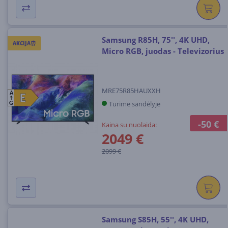
Samsung R85H, 75'', 4K UHD,
AKCIJA⏰
Micro RGB, juodas - Televizorius
MRE75R85HAUXXH
A
E
E
Turime sandėlyje
G
-50 €
Kaina su nuolaida:
2049 €
2099 €
Samsung S85H, 55'', 4K UHD,