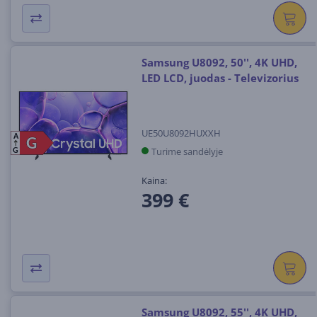
Samsung U8092, 50'', 4K UHD,
LED LCD, juodas - Televizorius
UE50U8092HUXXH
A
G
G
Turime sandėlyje
G
Kaina:
399 €
Samsung U8092, 55'', 4K UHD,