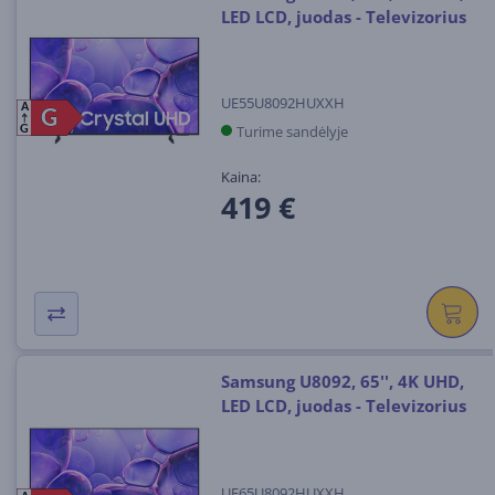
LED LCD, juodas - Televizorius
UE55U8092HUXXH
A
G
G
Turime sandėlyje
G
Kaina:
419 €
Samsung U8092, 65'', 4K UHD,
LED LCD, juodas - Televizorius
UE65U8092HUXXH