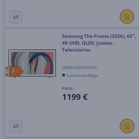
Samsung The Frame (2026), 65'',
4K UHD, QLED, juodas -
Televizorius
QE65LS03HAUXXH
A
F
F
Turime sandėlyje
G
Kaina:
1199 €