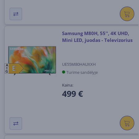
Samsung M80H, 55'', 4K UHD,
Mini LED, juodas - Televizorius
UE55M80HAUXXH
A
E
E
Turime sandėlyje
G
Kaina:
499 €