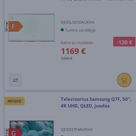
QE65LS01DAUXXH
A
F
F
Turime sandėlyje
G
-120 €
Kaina su nuolaida:
1169 €
1289 €
Televizorius Samsung Q7F, 50'',
AKCIJA⏰
4K UHD, QLED, juodas
QE50Q7F4AUXXH
A
G
G