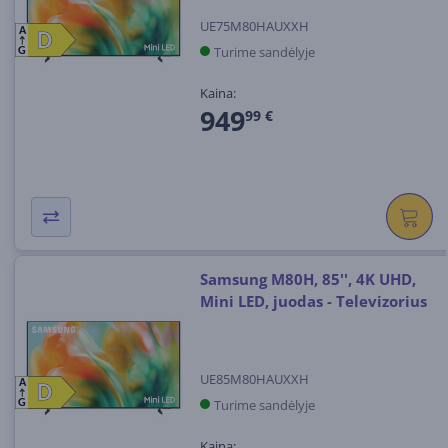
UE75M80HAUXXH
A
D
D
Turime sandėlyje
G
Kaina:
949
99 €
Samsung M80H, 85'', 4K UHD,
Mini LED, juodas - Televizorius
UE85M80HAUXXH
A
D
D
Turime sandėlyje
G
Kaina: