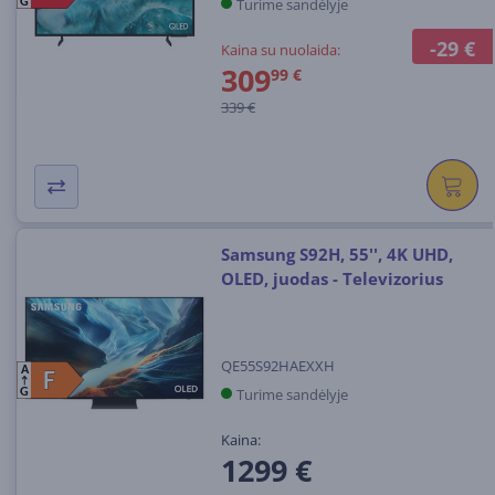
Turime sandėlyje
G
-29 €
Kaina su nuolaida:
309
99 €
339 €
Samsung S92H, 55'', 4K UHD,
OLED, juodas - Televizorius
QE55S92HAEXXH
A
F
F
Turime sandėlyje
G
Kaina:
1299 €