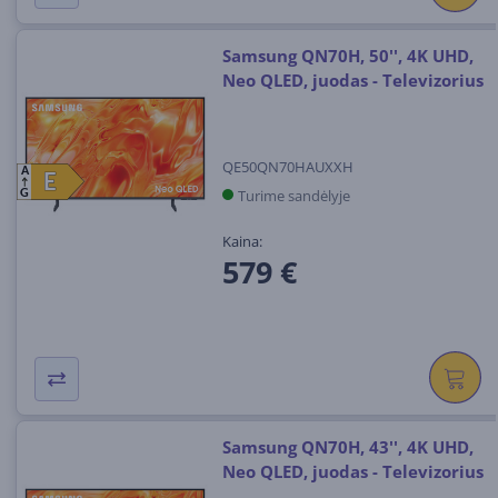
Samsung QN70H, 50'', 4K UHD,
Neo QLED, juodas - Televizorius
QE50QN70HAUXXH
A
E
E
Turime sandėlyje
G
Kaina:
579 €
Samsung QN70H, 43'', 4K UHD,
Neo QLED, juodas - Televizorius