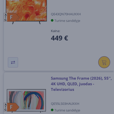
QE43QN70HAUXXH
A
F
F
Turime sandėlyje
G
Kaina:
449 €
Samsung The Frame (2026), 55'',
4K UHD, QLED, juodas -
Televizorius
QE55LS03HAUXXH
A
F
F
Turime sandėlyje
G