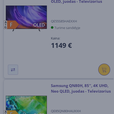
OLED, juodas - Televizorius
QE55S85HAEXXH
A
F
F
Turime sandėlyje
G
Kaina:
1149 €
Samsung QN80H, 85'', 4K UHD,
Neo QLED, juodas - Televizorius
QE85QN80HAUXXH
A