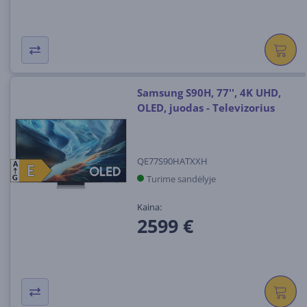
Samsung S90H, 77'', 4K UHD,
OLED, juodas - Televizorius
QE77S90HATXXH
A
E
E
Turime sandėlyje
G
Kaina:
2599 €