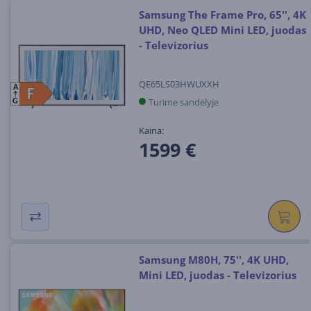
Samsung The Frame Pro, 65'', 4K
UHD, Neo QLED Mini LED, juodas
- Televizorius
QE65LS03HWUXXH
A
F
F
Turime sandėlyje
G
Kaina:
1599 €
Samsung M80H, 75'', 4K UHD,
Mini LED, juodas - Televizorius