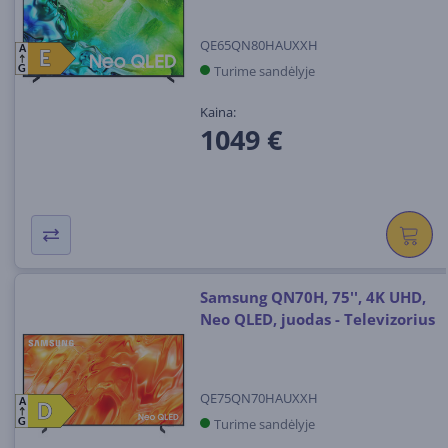
QE65QN80HAUXXH
A
E
E
Turime sandėlyje
G
Kaina:
1049 €
Samsung QN70H, 75'', 4K UHD,
Neo QLED, juodas - Televizorius
QE75QN70HAUXXH
A
D
D
Turime sandėlyje
G