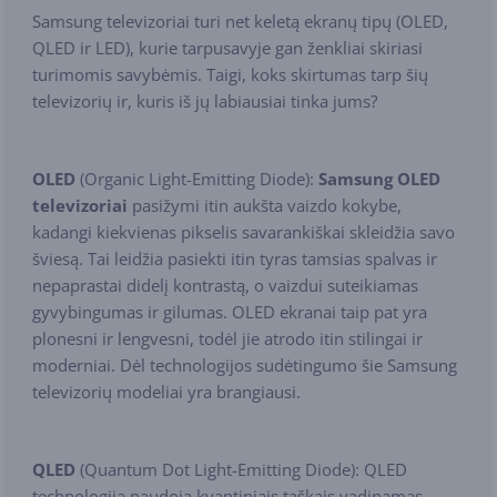
Samsung televizoriai turi net keletą ekranų tipų (OLED,
QLED ir LED), kurie tarpusavyje gan ženkliai skiriasi
turimomis savybėmis. Taigi, koks skirtumas tarp šių
televizorių ir, kuris iš jų labiausiai tinka jums?
OLED
(Organic Light-Emitting Diode):
Samsung OLED
televizoriai
pasižymi itin aukšta vaizdo kokybe,
kadangi kiekvienas pikselis savarankiškai skleidžia savo
šviesą. Tai leidžia pasiekti itin tyras tamsias spalvas ir
nepaprastai didelį kontrastą, o vaizdui suteikiamas
gyvybingumas ir gilumas. OLED ekranai taip pat yra
plonesni ir lengvesni, todėl jie atrodo itin stilingai ir
moderniai. Dėl technologijos sudėtingumo šie Samsung
televizorių modeliai yra brangiausi.
QLED
(Quantum Dot Light-Emitting Diode): QLED
technologija naudoja kvantiniais taškais vadinamas