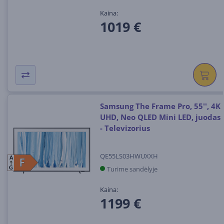
Kaina:
1019 €
Samsung The Frame Pro, 55'', 4K
UHD, Neo QLED Mini LED, juodas
- Televizorius
QE55LS03HWUXXH
A
F
F
Turime sandėlyje
G
Kaina:
1199 €