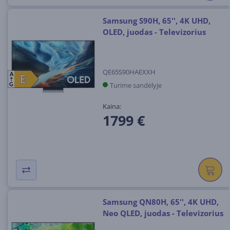
Samsung S90H, 65'', 4K UHD,
OLED, juodas - Televizorius
QE65S90HAEXXH
A
E
E
Turime sandėlyje
G
Kaina:
1799 €
Samsung QN80H, 65'', 4K UHD,
Neo QLED, juodas - Televizorius