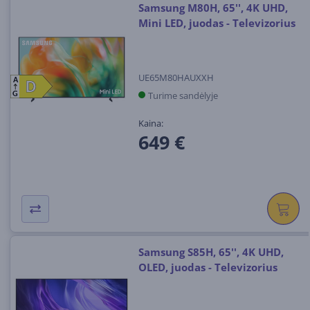
Samsung M80H, 65'', 4K UHD,
Mini LED, juodas - Televizorius
UE65M80HAUXXH
A
D
D
Turime sandėlyje
G
Kaina:
649 €
Samsung S85H, 65'', 4K UHD,
OLED, juodas - Televizorius