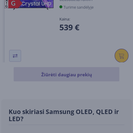
A
G
G
Turime sandėlyje
G
Kaina:
539 €
Žiūrėti daugiau prekių
Kuo skiriasi Samsung OLED, QLED ir
LED?