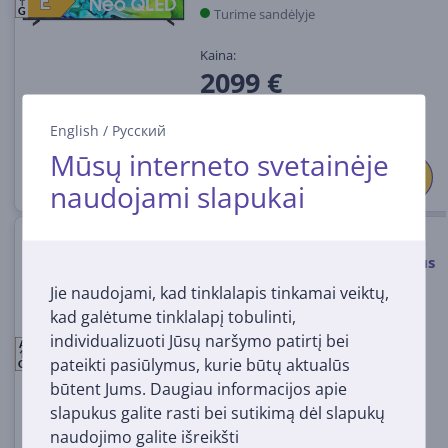
E
E
Turime sandėlyje
G
Kaina:
2099 €
English
/
Русский
Mūsų interneto svetainėje
naudojami slapukai
Samsung QN80H, 55'', 4K UHD,
Neo QLED, juodas - Televizorius
Jie naudojami, kad tinklalapis tinkamai veiktų,
kad galėtume tinklalapį tobulinti,
individualizuoti Jūsų naršymo patirtį bei
QE55QN80HAUXXH
A
E
E
pateikti pasiūlymus, kurie būtų aktualūs
Turime sandėlyje
G
būtent Jums. Daugiau informacijos apie
Kaina:
slapukus galite rasti bei sutikimą dėl slapukų
899 €
naudojimo galite išreikšti