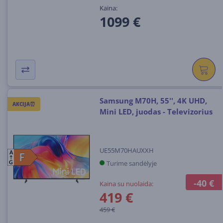
Kaina:
1099 €
Samsung M70H, 55'', 4K UHD,
AKCIJA⏰
Mini LED, juodas - Televizorius
UE55M70HAUXXH
A
F
F
Turime sandėlyje
G
-40 €
Kaina su nuolaida:
419 €
459 €