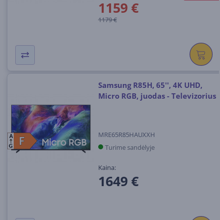
1159 €
1179 €
Samsung R85H, 65'', 4K UHD,
Micro RGB, juodas - Televizorius
MRE65R85HAUXXH
A
F
F
Turime sandėlyje
G
Kaina:
1649 €