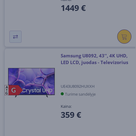
1449 €
Samsung U8092, 43'', 4K UHD,
LED LCD, juodas - Televizorius
UE43U8092HUXXH
A
G
G
Turime sandėlyje
G
Kaina:
359 €