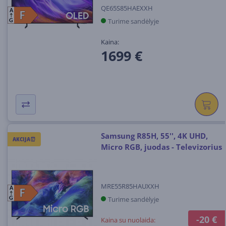
QE65S85HAEXXH
A
F
F
Turime sandėlyje
G
Kaina:
1699 €
Samsung R85H, 55'', 4K UHD,
AKCIJA⏰
Micro RGB, juodas - Televizorius
MRE55R85HAUXXH
A
F
F
Turime sandėlyje
G
-20 €
Kaina su nuolaida: