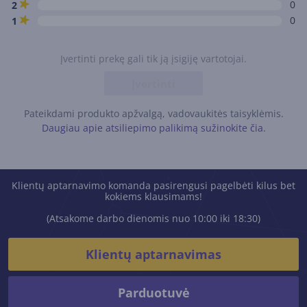
0
2
0
1
Įvertinti prekę gali tik ją įsigiję vartotojai.
Įvertinti
Pateikdami produkto apžvalgą, vadovaukitės taisyklėmis.
Daugiau apie atsiliepimo palikimą sužinokite čia.
Klientų aptarnavimo komanda pasirengusi pagelbėti kilus bet
kokiems klausimams!
(Atsakome darbo dienomis nuo 10:00 iki 18:30)
Klientų aptarnavimas
Parduotuvė