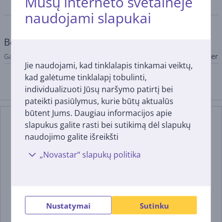
Mūsų interneto svetainėje
Specifikacija
naudojami slapukai
Bendri parametrai
Gamintojas
Amber paper
Jie naudojami, kad tinklalapis tinkamai veiktų,
kad galėtume tinklalapį tobulinti,
individualizuoti Jūsų naršymo patirtį bei
Suderinamos prekės
pateikti pasiūlymus, kurie būtų aktualūs
būtent Jums. Daugiau informacijos apie
slapukus galite rasti bei sutikimą dėl slapukų
naudojimo galite išreikšti
„Novastar“ slapukų politika
Tefal Easy Fry Compact,
Tefal XXL Dual Easy Fry,
Nustatymai
Sutinku
3 L, 1300 W, juoda -
2700 W, 11 L, pilka -