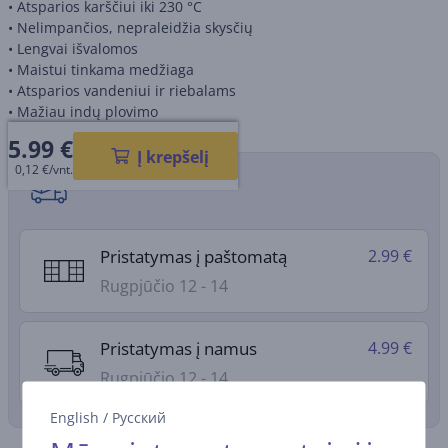
• Atsparios karščiui iki 230 °C
• Nelimpančios, nepraleidžia skysčių
• Lengvai išvalomos
• Maistui tinkama medžiaga
• Atsparios vandeniui ir riebalams
• Mažiau indų plovimo
5.99
€
Į krepšelį
0,12 €/vnt.
Pristatymo būdai
Pristatymas į paštomatą
2.99 €
Rugpjūčio 12 - 14
Pristatymas į namus
4.99 €
Rugpjūčio 12 - 14
English
/
Русский