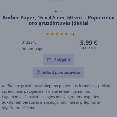
Amber Paper, 16 x 4,5 cm, 50 vnt. - Popieriniai
oro gruzdintuvės įdėklai
(1)
5.99 €
3132845
0,12 €/vnt.
Amber paper
Palyginti
Ieškoti parduotuvėse
Karšto oro gruzdintuvės kepimo popieriaus formelės – puikus
sprendimas patogesniam ir švaresniam gaminimui.
Pagamintos iš maistui saugios medžiagos, jos atsparios
aukštai temperatūrai ir apsaugo nuo maisto prilipimo ar
skysčių nutekėjimo.