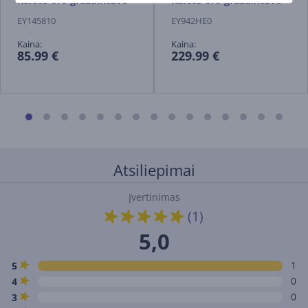
Karšto oro gruzdintuvė
Karšto oro gruzdintuvė
EY145810
EY942HE0
Kaina:
Kaina:
85.99 €
229.99 €
Atsiliepimai
Įvertinimas
(1)
5,0
1
5
0
4
0
3