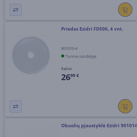
Priedas Ezidri FD500, 4 vnt.
901010-4
Turime sandėlyje
Kaina:
26
99 €
Obuolių pjaustyklė Ezidri 90101