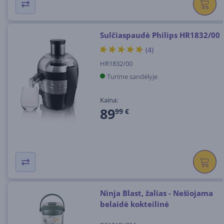
Sulčiaspaudė Philips HR1832/00
(4)
HR1832/00
Turime sandėlyje
Kaina:
89
99 €
Ninja Blast, žalias - Nešiojama
belaidė kokteilinė