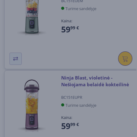
BC151EUEM
Turime sandėlyje
Kaina:
59
99 €
Ninja Blast, violetinė -
Nešiojama belaidė kokteilinė
BC151EUPR
Turime sandėlyje
Kaina:
59
99 €