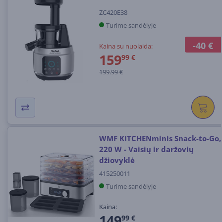
ZC420E38
Turime sandėlyje
-40 €
Kaina su nuolaida:
159
99 €
199.99 €
WMF KITCHENminis Snack-to-Go,
220 W - Vaisių ir daržovių
džiovyklė
415250011
Turime sandėlyje
Kaina:
149
99 €