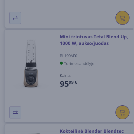
Mini trintuvas Tefal Blend Up,
1000 W, aukso/juodas
BL190AF0
Turime sandėlyje
Kaina:
95
99 €
Kokteilinė Blender Blendtec