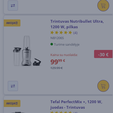
Trintuvas Nutribullet Ultra,
AKCIJA⏰
1200 W, pilkas
(4)
NB1206S
Turime sandėlyje
-30 €
Kaina su nuolaida:
99
99 €
129.99 €
Tefal PerfectMix +, 1200 W,
AKCIJA⏰
juodas - Trintuvas