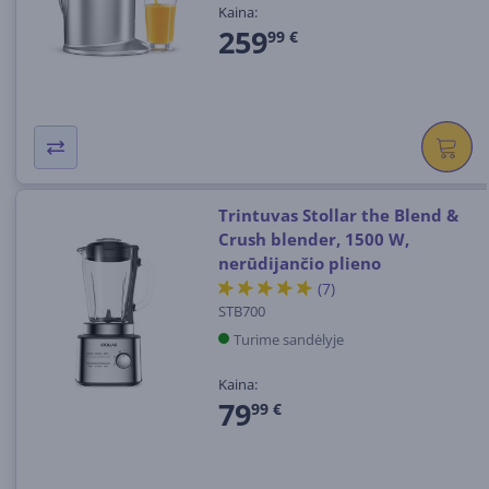
Kaina:
259
99 €
Trintuvas Stollar the Blend &
Crush blender, 1500 W,
nerūdijančio plieno
(7)
STB700
Turime sandėlyje
Kaina:
79
99 €