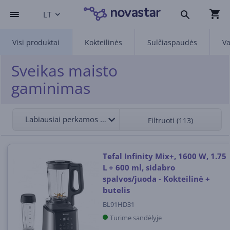
LT
Visi produktai
Kokteilinės
Sulčiaspaudės
Va
Sveikas maisto
gaminimas
Labiausiai perkamos viršuje
Filtruoti (113)
Tefal Infinity Mix+, 1600 W, 1.75
L + 600 ml, sidabro
spalvos/juoda - Kokteilinė +
butelis
BL91HD31
Turime sandėlyje