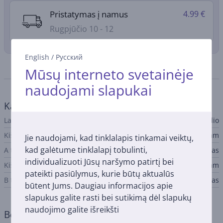
Pristatymas į namus
4.99 €
Rugpjūčio 10 - 12
English
/
Русский
Specifikacija
Mūsų interneto svetainėje
naudojami slapukai
Kabelis
Laidų tipas
Audio
Kištukas A
3,5 mm
Jie naudojami, kad tinklalapis tinkamai veiktų,
kad galėtume tinklalapį tobulinti,
A tipo jungtis
Lizdas
individualizuoti Jūsų naršymo patirtį bei
Kištukas B
6,3 mm
pateikti pasiūlymus, kurie būtų aktualūs
B tipo jungtis
Kištukas
būtent Jums. Daugiau informacijos apie
slapukus galite rasti bei sutikimą dėl slapukų
naudojimo galite išreikšti
Bendri parametrai