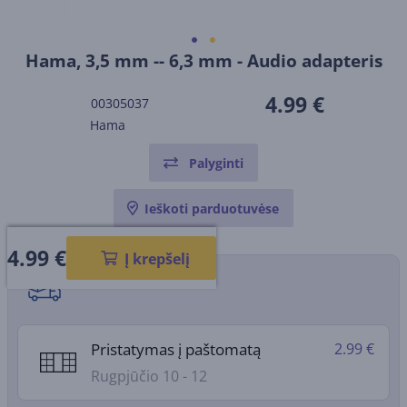
Hama, 3,5 mm -- 6,3 mm - Audio adapteris
4.99 €
00305037
Hama
Palyginti
Ieškoti parduotuvėse
4.99
€
Į krepšelį
Pristatymo būdai
Pristatymas į paštomatą
2.99 €
Rugpjūčio 10 - 12