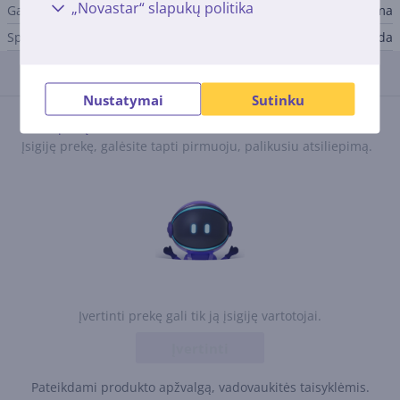
„Novastar“ slapukų politika
Gamintojas
Hama
Spalva
Juoda
Atsiliepimai
Nustatymai
Sutinku
Atsiliepimų nėra.
Įsigiję prekę, galėsite tapti pirmuoju, palikusiu atsiliepimą.
Įvertinti prekę gali tik ją įsigiję vartotojai.
Įvertinti
Pateikdami produkto apžvalgą, vadovaukitės taisyklėmis.