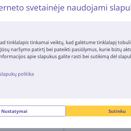
erneto svetainėje naudojami slapu
Nemokamas pristatymas į paštomatus
ad tinklalapis tinkamai veiktų, kad galėtume tinklalapį tobuli
i Jūsų naršymo patirtį bei pateikti pasiūlymus, kurie būtų ak
nformacijos apie slapukus galite rasti bei sutikimą dėl sla
slapukų politika
meninis stiprintuvas
 AMP, Juodas
EU1BLK
me sandėlyje
Nustatymai
Sutinku
 €