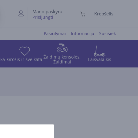
Mano paskyra
Krepšelis
Prisijungti
Pasiūlymai
Informacija
Susisiek
Žaidimų konsolės,
ika
Grožis ir sveikata
Laisvalaikis
Žaidimai