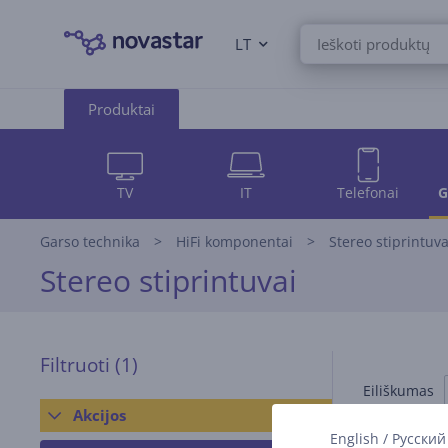
LT
Produktai
TV
IT
Telefonai
G
Garso technika
HiFi komponentai
Stereo stiprintuva
Stereo stiprintuvai
Filtruoti
(1)
Eiliškumas
Akcijos
English
/
Русский