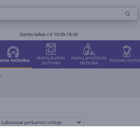
Darbo laikas I-V 10:00-18:30
Namų buities
Namų priežiūros
arso technika
Virtuvės techn
technika
technika
i
Labiausiai perkamos viršuje