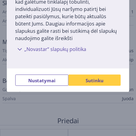
kad galėtume tinklalapį tobulinti,
Skutimo galvutės
individualizuoti Jūsų naršymo patirtį bei
Antgalių kiekis rinkinyje
1
pateikti pasiūlymus, kurie būtų aktualūs
Antgaliai rinkinyje
būtent Jums. Daugiau informacijos apie
slapukus galite rasti bei sutikimą dėl slapukų
naudojimo galite išreikšti
Maitinimas
„Novastar“ slapukų politika
Tipas
akumuliatorius
Akumuliatoriaus indikatorius
Taip
Bendri parametrai
Nustatymai
Sutinku
Gamintojas
Braun
Spalva
Juoda
Priedai