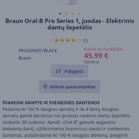
Braun Oral-B Pro Series 1, juodas - Elektrinis
dantų šepetėlis
(3)
Kaina su nuolaida:
PROSERIES1BLACK
45.99 €
Braun
59.99 €
Palyginti
Ieškoti parduotuvėse
ŠVARESNI DANTYS IR SVEIKESNĖS DANTENOS
Pašalina iki 100 % daugiau apnašų ir iki 4 kartų daugiau
apnašų aplink dantenas nei įprastas rankinis dantų šepetėlis.
Unikalūs 3D judesiai. Apvali „Oral-B“ galvutė apgaubia
kiekvieną dantį, užtikrindama švaresnius dantis ir sveikesnes
dantenas, pašalindama iki 100 % daugiau akmenų, palyginti