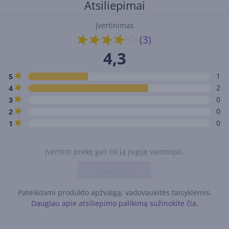
Atsiliepimai
Įvertinimas
(3)
4,3
1
5
2
4
0
3
0
2
0
1
Įvertinti prekę gali tik ją įsigiję vartotojai.
Įvertinti
Pateikdami produkto apžvalgą, vadovaukitės taisyklėmis.
Daugiau apie atsiliepimo palikimą sužinokite čia.