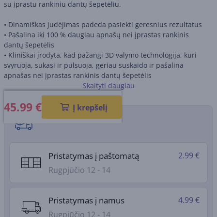
su įprastu rankiniu dantų šepetėliu.
• Dinamiškas judėjimas padeda pasiekti geresnius rezultatus
• Pašalina iki 100 % daugiau apnašų nei įprastas rankinis
dantų šepetėlis
• Kliniškai įrodyta, kad pažangi 3D valymo technologija, kuri
svyruoja, sukasi ir pulsuoja, geriau suskaido ir pašalina
apnašas nei įprastas rankinis dantų šepetėlis
• 3 valymo režimai: kasdienis valymas, jautrių dantų valymas ir
Skaityti daugiau
balinimas
45.99
€
• Įkraunamas elektrinis dantų šepetėlis
Į krepšelį
• Komplekte yra: 1 įkraunamo elektrinio dantų šepetėlio
Pristatymo būdai
rankena, 1 šepetėlio galvutė, 1 šepetėlio įkroviklis ir
papildomas kelioninis dėklas
Pristatymas į paštomatą
2.99 €
Rugpjūčio 12 - 14
Pristatymas į namus
4.99 €
Rugpjūčio 12 - 14