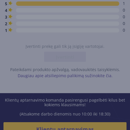
1
5
0
4
0
3
0
2
0
1
Įvertinti prekę gali tik ją įsigiję vartotojai.
Įvertinti
Pateikdami produkto apžvalgą, vadovaukitės taisyklėmis.
Daugiau apie atsiliepimo palikimą sužinokite čia.
Klientų aptarnavimo komanda pasirengusi pagelbėti kilus bet
kokiems klausimams!
(Atsakome darbo dienomis nuo 10:00 iki 18:30)
Klientų aptarnavimas