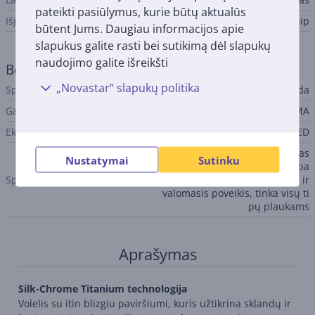
pateikti pasiūlymus, kurie būtų aktualūs
Išjungimas/įjungimas
Taip
būtent Jums. Daugiau informacijos apie
slapukus galite rasti bei sutikimą dėl slapukų
naudojimo galite išreikšti
Bendri parametrai
„Novastar“ slapukų politika
Spalva
juoda
Gamintojas
GA.MA
Ekranas
LED
vėsaus galiuko apsauga, greitas
Nustatymai
Sutinku
įkaitimas, itin blizgus volelio pa
Specialiosios charakteristikos
viršius, stiprus antibakterinis ir
valomasis poveikis, tinka visų ti
pų plaukams
Aprašymas
Silk-Chrome Titanium technologija
Volelis su itin blizgiu paviršiumi, kuris užtikrina sklandų ir