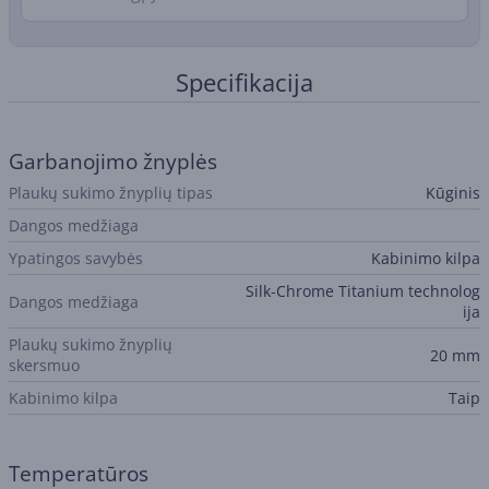
Specifikacija
Garbanojimo žnyplės
Plaukų sukimo žnyplių tipas
Kūginis
Dangos medžiaga
Ypatingos savybės
Kabinimo kilpa
Silk-Chrome Titanium technolog
Dangos medžiaga
ija
Plaukų sukimo žnyplių
20 mm
skersmuo
Kabinimo kilpa
Taip
Temperatūros