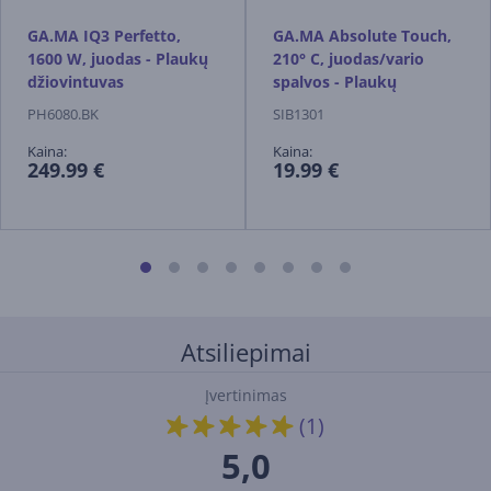
GA.MA IQ3 Perfetto,
GA.MA Absolute Touch,
1600 W, juodas - Plaukų
210° C, juodas/vario
džiovintuvas
spalvos - Plaukų
tiesintuvas
PH6080.BK
SIB1301
Kaina:
Kaina:
249.99 €
19.99 €
Atsiliepimai
Įvertinimas
(1)
5,0