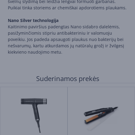
švelnų slydimą bei leidžia lengvai formuoti garbanas.
Puikiai tinka storiems ar chemiškai apdorotiems plaukams.
Nano Silver technologija
Kaitinimo paviršius padengtas Nano sidabro dalelėmis,
pasižyminčiomis stipriu antibakteriniu ir valomuoju
poveikiu. Jos padeda apsaugoti plaukus nuo bakterijų bei
nešvarumų, kartu atkurdamos jų natūralų grožį ir žvilgesį
kiekvieno naudojimo metu.
Suderinamos prekės