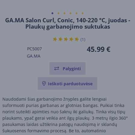
GA.MA Salon Curl, Conic, 140-220 °C, juodas -
Plaukų garbanojimo suktukas
(1)
45.99 €
PC5007
GA.MA
Palyginti
Ieškoti parduotuvėse
Naudodami šias garbanojimo žnyples galite lengvai
suformuoti purias garbanas ar glotnias bangas. Puikiai tinka
norint suteikti apimties nuo šaknų iki galiukų. Tinka visų tipų
plaukams, ypač gerai veikia ant ilgų plaukų. 3 metrų ilgio 360°
pasukamas laidas užtikrina patogų naudojimą ir sklandų
šukuosenos formavimo procesą. Be to, automatinio