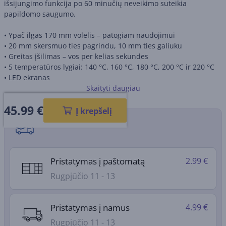
išsijungimo funkcija po 60 minučių neveikimo suteikia
papildomo saugumo.
• Ypač ilgas 170 mm volelis – patogiam naudojimui
• 20 mm skersmuo ties pagrindu, 10 mm ties galiuku
• Greitas įšilimas – vos per kelias sekundes
• 5 temperatūros lygiai: 140 °C, 160 °C, 180 °C, 200 °C ir 220 °C
• LED ekranas
• Vėsus galiukas saugesniam naudojimui
Skaityti daugiau
45.99
€
Į krepšelį
Pristatymo būdai
Pristatymas į paštomatą
2.99 €
Rugpjūčio 11 - 13
Pristatymas į namus
4.99 €
Rugpjūčio 11 - 13