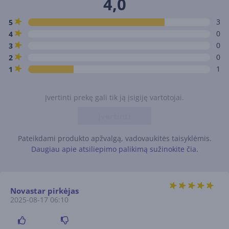
4,0
3
5
0
4
0
3
0
2
1
1
Įvertinti prekę gali tik ją įsigiję vartotojai.
Įvertinti
Pateikdami produkto apžvalgą, vadovaukitės taisyklėmis.
Daugiau apie atsiliepimo palikimą sužinokite čia.
Novastar pirkėjas
2025-08-17 06:10