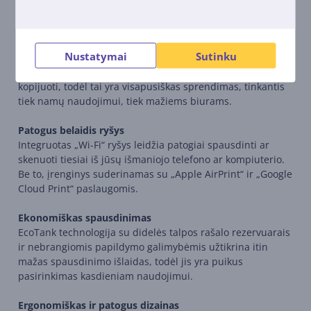
pakaks iki 3 metų. Tai leidžia atspausdinti didelį kiekį
dokumentų ir nuotraukų be dažnų rašalo papildymų.
Nustatymai
Sutinku
Universalus daugiafunkcis įrenginys
Spausdintuvas suteikia galimybę spausdinti, skenuoti ir
kopijuoti, todėl tai yra visapusiškas sprendimas, tinkantis
tiek namų naudojimui, tiek mažiems biurams.
Patogus belaidis ryšys
Integruotas „Wi-Fi“ ryšys leidžia patogiai spausdinti ar
skenuoti tiesiai iš jūsų išmaniojo telefono ar kompiuterio.
Be to, įrenginys suderinamas su „Apple AirPrint“ ir „Google
Cloud Print“ paslaugomis.
Ekonomiškas spausdinimas
EcoTank technologija su didelės talpos rašalo rezervuarais
ir nebrangiomis papildymo galimybėmis užtikrina itin
mažas spausdinimo išlaidas, todėl jis yra puikus
pasirinkimas kasdieniam naudojimui.
Ergonomiškas ir patogus dizainas