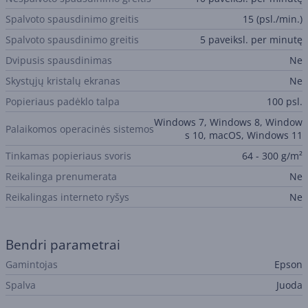
Spalvoto spausdinimo greitis
15 (psl./min.)
Spalvoto spausdinimo greitis
5 paveiksl. per minutę
Dvipusis spausdinimas
Ne
Skystųjų kristalų ekranas
Ne
Popieriaus padėklo talpa
100 psl.
Windows 7, Windows 8, Window
Palaikomos operacinės sistemos
s 10, macOS, Windows 11
Tinkamas popieriaus svoris
64 - 300 g/m²
Reikalinga prenumerata
Ne
Reikalingas interneto ryšys
Ne
Bendri parametrai
Gamintojas
Epson
Spalva
Juoda