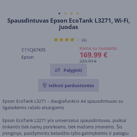
Spausdintuvas Epson EcoTank L3271, Wi-Fi,
juodas
(4)
Kaina su nuolaida:
C11CJ67435
169.99 €
Epson
229.99 €
Palyginti
Ieškoti parduotuvėse
Epson EcoTank L3271 – daugiafunkcis A4 spausdintuvas su
ilgalaikėmis rašalo atsargomis
Epson EcoTank L3271 yra universalus spausdintuvas, puikiai
tinkantis tiek namų poreikiams, tiek mažoms įmonėms. Šis
įrenginys, pasižymintis belaidžio ryšio galimybėmis ir patogiu