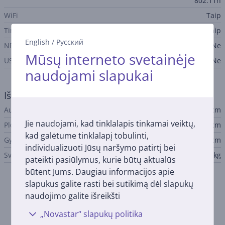
802.11n
WiFi
Taip
Tinklo plokštė
Taip
English
/
Русский
NFC
Ne
Mūsų interneto svetainėje
USB-C
Ne
naudojami slapukai
Išmatavimai
Aukštis
17,9 cm
Jie naudojami, kad tinklalapis tinkamai veiktų,
Plotis
37,5 cm
kad galėtume tinklalapį tobulinti,
Gylis
34,7 cm
individualizuoti Jūsų naršymo patirtį bei
Svoris
3,9 kg
pateikti pasiūlymus, kurie būtų aktualūs
būtent Jums. Daugiau informacijos apie
slapukus galite rasti bei sutikimą dėl slapukų
Aprašymas
naudojimo galite išreikšti
„Novastar“ slapukų politika
Rašalo atsargos iki 3 metų
Epson EcoTank L3271 komplektuojamas su rašalu, kurio