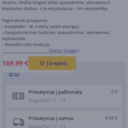
dizainu, leidžia lengvai atlikti spausdinimo, skenavimo ir
kopijavimo darbus, o jo eksploatacija – itin ekonomiška.
Pagrindiniai privalumai:
• Komplekte – iki 3 metų rašalo atsargos;
• Daugiafunkcinės funkcijos: spausdinimas, skenavimas,
kopijavimas;
• Belaidžio ryšio funkcija;
• Mažos spausdinimo išlaidos;
Skaityti daugiau
• Ergonomiškas ir paprastas naudoti dizainas.
169.99
€
Į krepšelį
Pristatymo būdai
Pristatymas į paštomatą
0 €
Rugpjūčio 11 - 13
Pristatymas į namus
4.99 €
Rugpjūčio 11 - 13