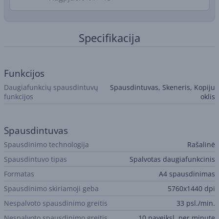
Specifikacija
Funkcijos
Daugiafunkcių spausdintuvų
Spausdintuvas, Skeneris, Kopiju
funkcijos
oklis
Spausdintuvas
Spausdinimo technologija
Rašalinė
Spausdintuvo tipas
Spalvotas daugiafunkcinis
Formatas
A4 spausdinimas
Spausdinimo skiriamoji geba
5760x1440 dpi
Nespalvoto spausdinimo greitis
33 psl./min.
Nespalvoto spausdinimo greitis
10 paveiksl. per minutę